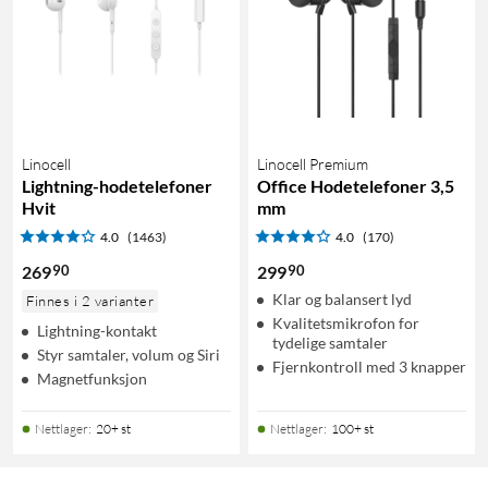
Linocell
Linocell Premium
Lightning-hodetelefoner
Office Hodetelefoner 3,5
Hvit
mm
4.0
(1463)
4.0
(170)
90
90
269
299
Klar og balansert lyd
Finnes i 2 varianter
Kvalitetsmikrofon for
Lightning-kontakt
tydelige samtaler
Styr samtaler, volum og Siri
Fjernkontroll med 3 knapper
Magnetfunksjon
Nettlager
:
20+ st
Nettlager
:
100+ st