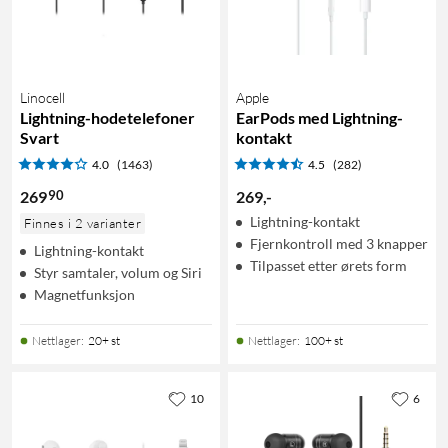
Linocell
Apple
Lightning-hodetelefoner
EarPods med Lightning-
Svart
kontakt
4.0
(1463)
4.5
(282)
90
269
269
,
-
Lightning-kontakt
Finnes i 2 varianter
Fjernkontroll med 3 knapper
Lightning-kontakt
Tilpasset etter ørets form
Styr samtaler, volum og Siri
Magnetfunksjon
Nettlager
:
20+ st
Nettlager
:
100+ st
10
6