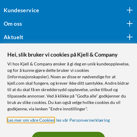
Kundeservice
Om oss
Aktuelt
Hei, slik bruker vi cookies på Kjell & Company
Følg oss
Vi hos Kjell & Company ønsker å gi deg en unik kundeopplevelse,
og for å kunne gjøre dette bruker vi cookies
(informasjonskapsler). Noen av disse er nødvendige for at
kjell.com skal fungere, og krever ikke ditt samtykke. Andre bidrar
Handle fra:
til at du skal få en skreddersydd opplevelse, unike tilbud og
tilpassede annonser. Ved å klikke på "Godta alle" godkjenner du
Sverige
bruk av slike cookies. Du kan også velge hvilke cookies du vil
Norge
godkjenne, via lenken "Endre innstillinger".
Les mer om våre Cookies
,
les vår Personvernerklæring