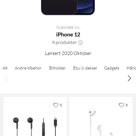
TILBEHØR TIL:
iPhone 12
4 produkter
Lansert 2020 Oktober
Alt
Andre tilbehør
Bilholder
Etui & deksel
Gadgets
Hånd
1
3