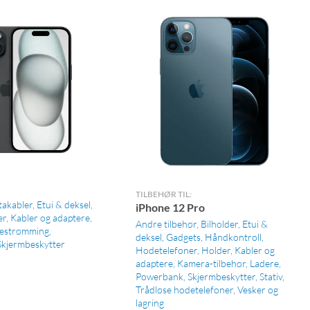
:
TILBEHØR TIL:
takabler
Etui & deksel
iPhone 12 Pro
er
Kabler og adaptere
Andre tilbehør
Bilholder
Etui &
estrømming
deksel
Gadgets
Håndkontroll
Skjermbeskytter
Hodetelefoner
Holder
Kabler og
adaptere
Kamera-tilbehør
Ladere
Powerbank
Skjermbeskytter
Stativ
Trådløse hodetelefoner
Vesker og
lagring