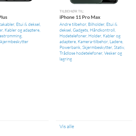
:
TILBEHØR TIL:
Plus
iPhone 11 Pro Max
takabler
Etui & deksel
Andre tilbehør
Bilholder
Etui &
er
Kabler og adaptere
deksel
Gadgets
Håndkontroll
estrømming
Hodetelefoner
Holder
Kabler og
Skjermbeskytter
adaptere
Kamera-tilbehør
Ladere
Powerbank
Skjermbeskytter
Stativ
Trådløse hodetelefoner
Vesker og
lagring
Vis alle