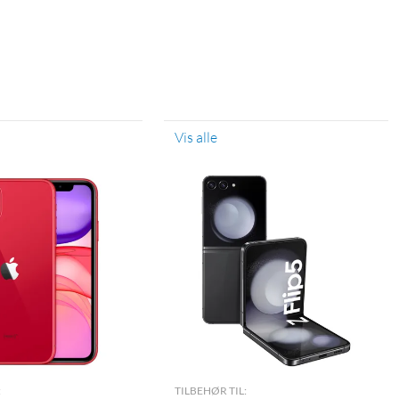
Vis alle
:
TILBEHØR TIL: