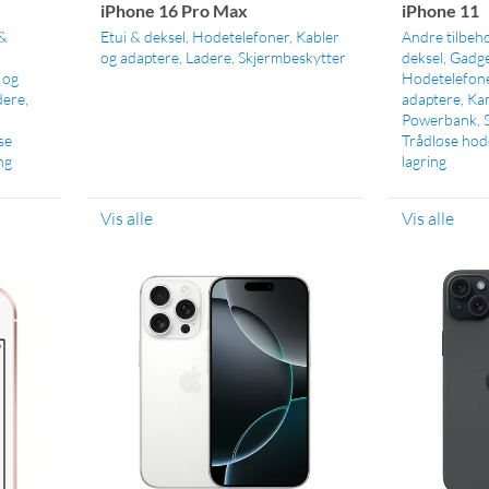
iPhone 16 Pro Max
iPhone 11
 &
Etui & deksel
Hodetelefoner
Kabler
Andre tilbeh
og adaptere
Ladere
Skjermbeskytter
deksel
Gadge
 og
Hodetelefon
dere
adaptere
Kam
Powerbank
se
Trådløse hod
ng
lagring
Vis alle
Vis alle