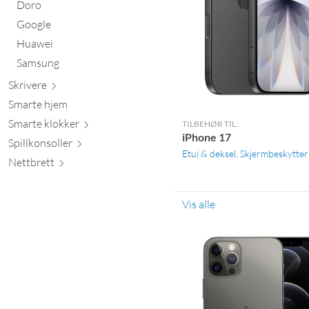
Doro
Google
Huawei
Samsung
Skr
ivere
Smarte hjem
Smarte kl
okker
TILBEHØR TIL:
iPhone 17
Spillkons
oller
Etui & deksel
Skjermbeskytter
Nett
brett
Vis alle