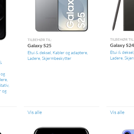
TILBEHØR TIL
TILBEHØR TIL:
Galaxy S24
Galaxy S25
Etui & deksel
Etui & deksel
Kabler og adaptere
Ladere
Skje
Ladere
Skjermbeskytter
 &
 og
dere
Stativ
r og
Vis alle
Vis alle