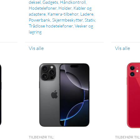
deksel
Gadgets
Håndkontroll
Hodetelefoner
Holder
Kabler og
adaptere
Kamera-tilbehør
Ladere
Powerbank
Skjermbeskytter
Stativ
Trådløse hodetelefoner
Vesker og
lagring
Vis alle
Vis alle
TILBEHØR TIL:
TILBEHØR TIL