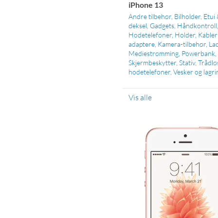
iPhone 13
Andre tilbehør
Bilholder
Etui
deksel
Gadgets
Håndkontroll
Hodetelefoner
Holder
Kabler
adaptere
Kamera-tilbehør
La
Mediestrømming
Powerbank
Skjermbeskytter
Stativ
Trådlø
hodetelefoner
Vesker og lagri
Vis alle