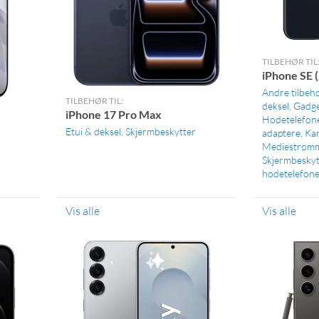
TILBEHØR TIL
iPhone SE 
Andre tilbeh
TILBEHØR TIL:
deksel
Gadge
iPhone 17 Pro Max
Hodetelefon
Etui & deksel
Skjermbeskytter
adaptere
Kam
Mediestrøm
Skjermbeskyt
hodetelefone
Vis alle
Vis alle