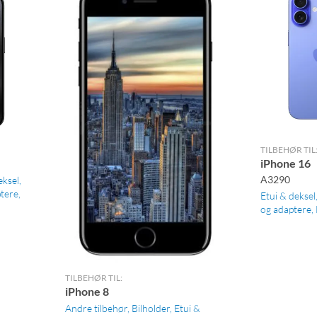
TILBEHØR TIL
iPhone 16
A3290
eksel
ptere
Etui & deksel
og adaptere
TILBEHØR TIL:
iPhone 8
Andre tilbehør
Bilholder
Etui &