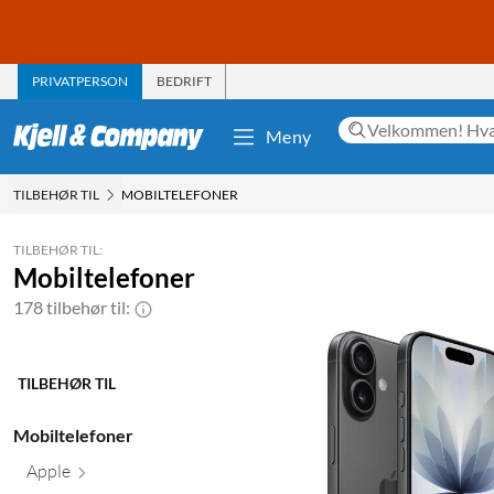
PRIVATPERSON
BEDRIFT
Meny
TILBEHØR TIL
MOBILTELEFONER
TILBEHØR TIL:
Mobiltelefoner
178 tilbehør til:
TILBEHØR TIL
Mobiltelefoner
Apple