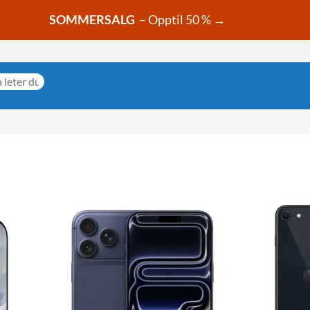
SOMMERSALG
– Opptil 50 % →