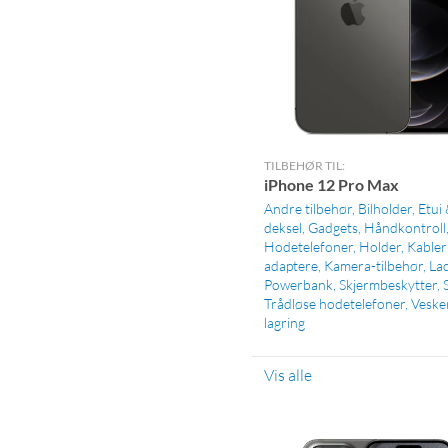
TILBEHØR TIL:
iPhone 12 Pro Max
Andre tilbehør
Bilholder
Etui
deksel
Gadgets
Håndkontroll
Hodetelefoner
Holder
Kabler
adaptere
Kamera-tilbehør
La
Powerbank
Skjermbeskytter
Trådløse hodetelefoner
Veske
lagring
Vis alle