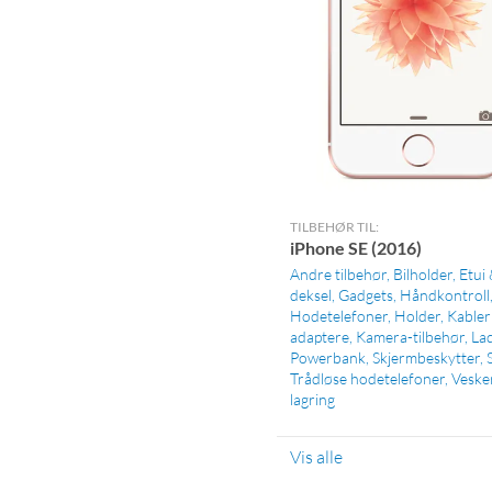
TILBEHØR TIL:
iPhone SE (2016)
Andre tilbehør
Bilholder
Etui
deksel
Gadgets
Håndkontroll
Hodetelefoner
Holder
Kabler
adaptere
Kamera-tilbehør
La
Powerbank
Skjermbeskytter
Trådløse hodetelefoner
Veske
lagring
Vis alle