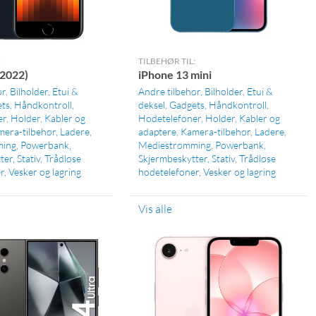
:
TILBEHØR TIL:
(2022)
iPhone 13 mini
ør
Bilholder
Etui &
Andre tilbehør
Bilholder
Etui &
ts
Håndkontroll
deksel
Gadgets
Håndkontroll
er
Holder
Kabler og
Hodetelefoner
Holder
Kabler og
era-tilbehør
Ladere
adaptere
Kamera-tilbehør
Ladere
ming
Powerbank
Mediestrømming
Powerbank
ter
Stativ
Trådløse
Skjermbeskytter
Stativ
Trådløse
r
Vesker og lagring
hodetelefoner
Vesker og lagring
Vis alle