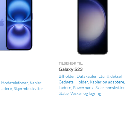
:
TILBEHØR TIL:
Galaxy S23
Bilholder
Datakabler
Etui & deksel
Gadgets
Holder
Kabler og adaptere
Hodetelefoner
Kabler
Ladere
Powerbank
Skjermbeskytter
Ladere
Skjermbeskytter
Stativ
Vesker og lagring