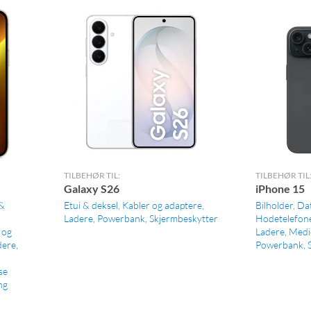
TILBEHØR TIL:
TILBEHØR TIL
Galaxy S26
iPhone 15
 &
Etui & deksel
Kabler og adaptere
Bilholder
Da
Ladere
Powerbank
Skjermbeskytter
Hodetelefon
 og
Ladere
Medi
dere
Powerbank
se
ng