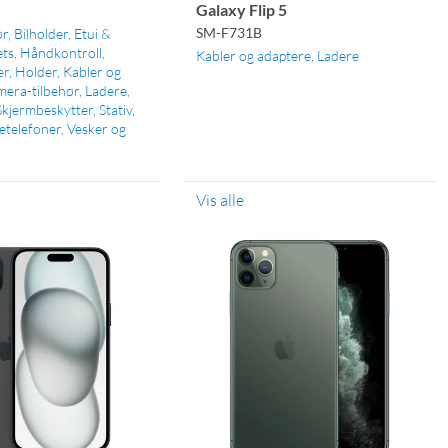
Galaxy Flip 5
SM-F731B
ør
Bilholder
Etui &
ts
Håndkontroll
Kabler og adaptere
Ladere
er
Holder
Kabler og
era-tilbehør
Ladere
Skjermbeskytter
Stativ
etelefoner
Vesker og
Vis alle