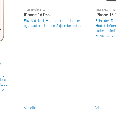
TILBEHØR TIL:
TILBEHØR TIL
iPhone 16 Pro
iPhone 15 
Etui & deksel
Hodetelefoner
Kabler
Bilholder
Da
og adaptere
Ladere
Skjermbeskytter
Hodetelefon
Ladere
Medi
Powerbank
 &
 og
dere
Stativ
r og
Vis alle
Vis alle