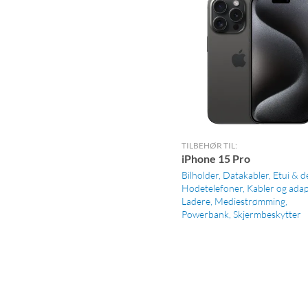
TILBEHØR TIL:
iPhone 15 Pro
Bilholder
Datakabler
Etui & d
Hodetelefoner
Kabler og ada
Ladere
Mediestrømming
Powerbank
Skjermbeskytter