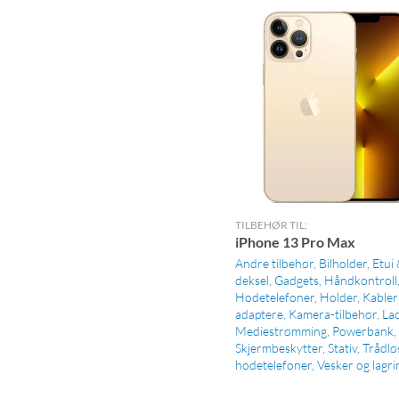
TILBEHØR TIL:
iPhone 13 Pro Max
Andre tilbehør
Bilholder
Etui
deksel
Gadgets
Håndkontroll
Hodetelefoner
Holder
Kabler
adaptere
Kamera-tilbehør
La
Mediestrømming
Powerbank
Skjermbeskytter
Stativ
Trådlø
hodetelefoner
Vesker og lagri