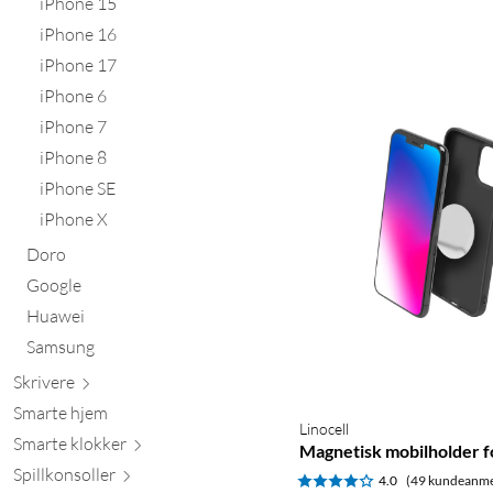
iPhone 15
iPhone 16
iPhone 17
iPhone 6
iPhone 7
iPhone 8
iPhone SE
iPhone X
Doro
Google
Huawei
Samsung
Skr
ivere
Smarte hjem
Linocell
Smarte kl
okker
Magnetisk mobilholder fo
Spillkons
oller
4.0
(49 kundeanme