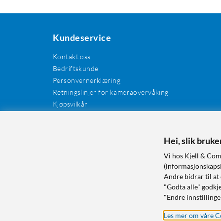
Kundeservice
Kontakt oss
Bedriftskunde
Personvernerklæring
Retningslinjer for kameraovervåking
Kjøpsvilkår
EE-avfall
Cookies / informasjonskapsler
Kundeanmeldelser
Hei, slik bruk
Manualer og drivere
Vi hos Kjell & Com
Retur og reklamasjon
(informasjonskapsle
Andre bidrar til at
"Godta alle" godkje
"Endre innstillinge
Les mer om våre C