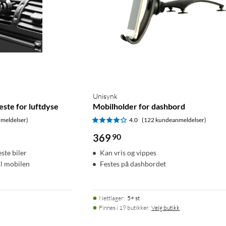
Unisynk
ste for luftdyse
Mobilholder for dashbord
meldelser)
4.0
(122 kundeanmeldelser)
369
90
este biler
Kan vris og vippes
il mobilen
Festes på dashbordet
Nettlager
:
5+ st
Finnes i 19 butikker.
Velg butikk