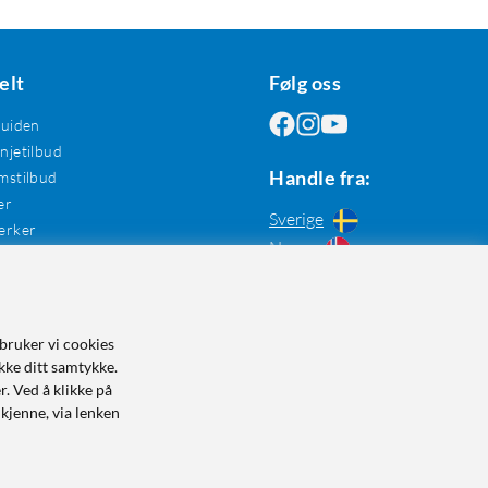
elt
Følg oss
guiden
jetilbud
Handle fra:
mstilbud
er
Sverige
erker
Norge
bruker vi cookies
kke ditt samtykke.
r. Ved å klikke på
dkjenne, via lenken