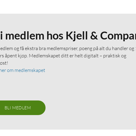
li medlem hos Kjell & Compa
medlem og få ekstra bra medlemspriser, poeng på alt du handler og
rs åpent kjøp. Medlemskapet ditt er helt digitalt – praktisk og
løst!
mer om medlemskapet
BLI MEDLEM