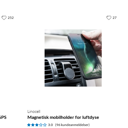
252
27
Linocell
 GPS
Magnetisk mobilholder for luftdyse
3.0
(96 kundeanmeldelser)