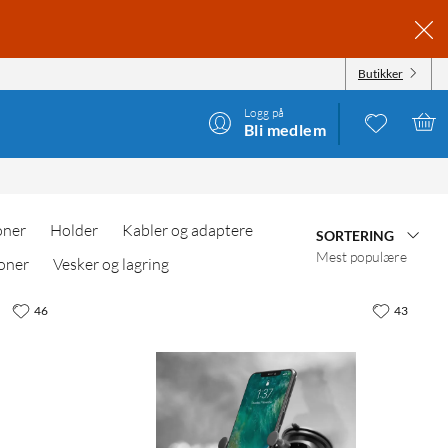
Butikker
Logg på
Bli medlem
oner
Holder
Kabler og adaptere
SORTERING
Mest populære
oner
Vesker og lagring
46
43