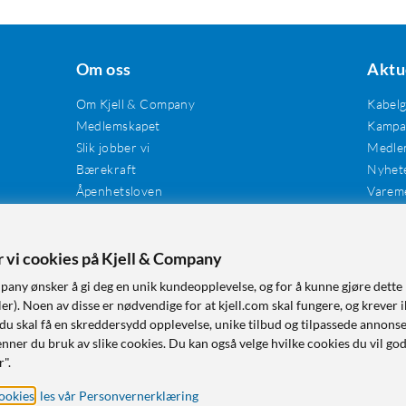
Om oss
Aktu
Om Kjell & Company
Kabel
Medlemskapet
Kampan
Slik jobber vi
Medle
Bærekraft
Nyhet
Åpenhetsloven
Varem
Karriere
Våre butikker
Tilgjengelighet
er vi cookies på Kjell & Company
pany ønsker å gi deg en unik kundeopplevelse, og for å kunne gjøre dette 
r). Noen av disse er nødvendige for at kjell.com skal fungere, og krever i
 du skal få en skreddersydd opplevelse, unike tilbud og tilpassede annonse
nner du bruk av slike cookies. Du kan også velge hvilke cookies du vil go
r".
ookies
,
les vår Personvernerklæring