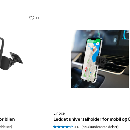
11
Linocell
r bilen
Leddet universalholder for mobil og
ldelser)
4.0
(543 kundeanmeldelser)