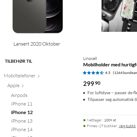
Lansert 2020 Oktober
Linocell
TILBEHØR TIL
Mobilholder med hurtigfe
4.5
(1264 kundean
Mobiltele
foner
299
90
Apple
For luftdyse – passer de fl
Airpods
Tilpasser seg automatisk t
iPhone 11
iPhone 12
Nettlager
:
100+ st
iPhone 13
Finnes i 29 butikker.
Velg butikk
iPhone 14