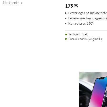
Nett
brett
179
90
Fester også på ujevne flate
Leveres med en magnetbr
Kan roteres 360°
Nettlager
:
1+ st
Finnes i 1 butikk.
Velg butikk