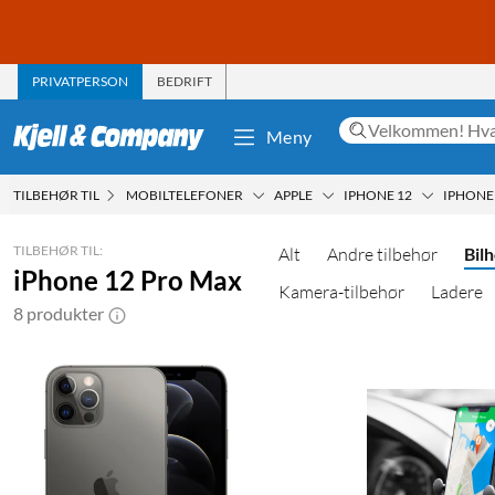
PRIVATPERSON
BEDRIFT
Meny
TILBEHØR TIL
MOBILTELEFONER
APPLE
IPHONE 12
IPHONE
TILBEHØR TIL:
Alt
Andre tilbehør
Bil
iPhone 12 Pro Max
Kamera-tilbehør
Ladere
8 produkter