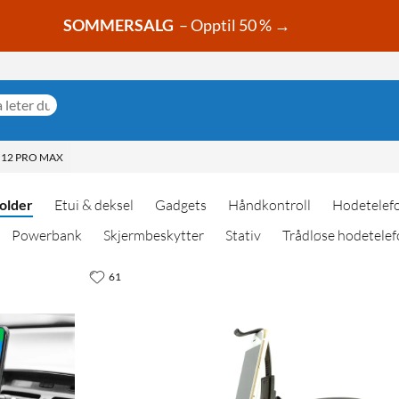
SOMMERSALG
– Opptil 50 % →
 12 PRO MAX
holder
Etui & deksel
Gadgets
Håndkontroll
Hodetelef
Powerbank
Skjermbeskytter
Stativ
Trådløse hodetelef
61