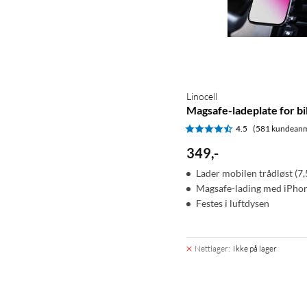
Linocell
Magsafe-ladeplate for b
4.5
(581 kundeanm
349
,
-
Lader mobilen trådløst (7
Magsafe-lading med iPhon
Festes i luftdysen
Nettlager
:
Ikke på lager