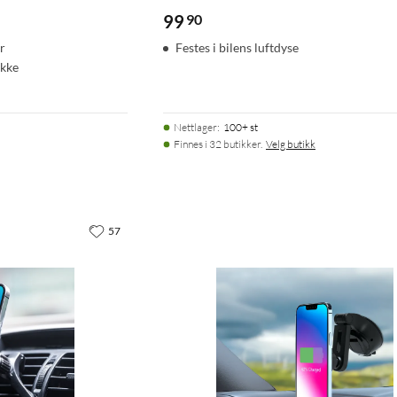
99
90
r
Festes i bilens luftdyse
ikke
Nettlager
:
100+ st
Finnes i 32 butikker.
Velg butikk
57