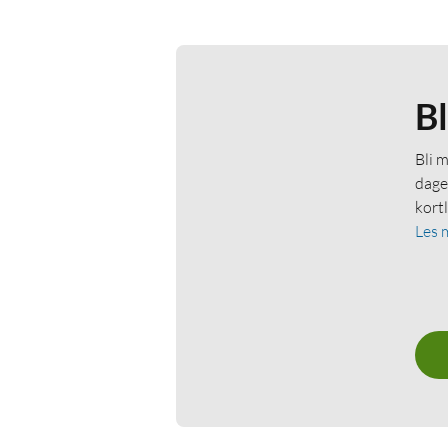
B
Bli 
dage
kort
Les 