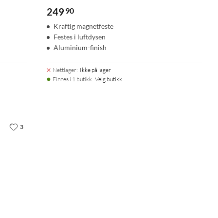
249
90
Kraftig magnetfeste
Festes i luftdysen
Aluminium-finish
Nettlager
:
Ikke på lager
Finnes i 1 butikk.
Velg butikk
3