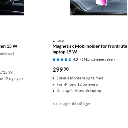
Linocell
ilen 15 W
Magnetisk Mobilholder for frontrute
laptop 15 W
eldelser)
4.5
(39 kundeanmeldelser)
299
90
,5/15 W)
Enkel å montere og ta med
e 12 og nyere
For iPhone 12 og nyere
Kan også festes på laptop
Nettlager
:
Ikke på lager