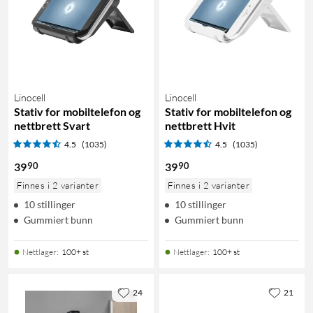
Linocell
Linocell
Stativ for mobiltelefon og
Stativ for mobiltelefon og
nettbrett Svart
nettbrett Hvit
4.5
(1035)
4.5
(1035)
90
90
39
39
Finnes i 2 varianter
Finnes i 2 varianter
10 stillinger
10 stillinger
Gummiert bunn
Gummiert bunn
Nettlager
:
100+ st
Nettlager
:
100+ st
24
21