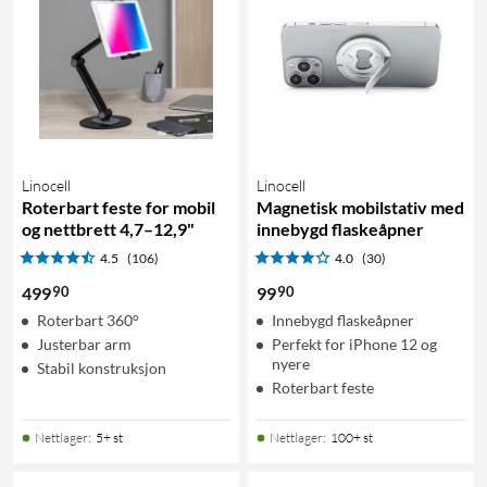
Linocell
Linocell
Roterbart feste for mobil
Magnetisk mobilstativ med
og nettbrett 4,7–12,9"
innebygd flaskeåpner
4.5
(106)
4.0
(30)
90
90
499
99
Roterbart 360°
Innebygd flaskeåpner
Justerbar arm
Perfekt for iPhone 12 og
nyere
Stabil konstruksjon
Roterbart feste
Nettlager
:
5+ st
Nettlager
:
100+ st