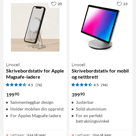
20
23
Linocell
Linocell
Skrivebordstativ for Apple
Skrivebordstativ for mobil
Magsafe-ladere
og nettbrett
4.5
(76)
4.5
(96)
90
90
199
399
Sammenleggbar design
Justerbar
Holder mobilen din oppreist
Solid aluminium
For Apples Magsafe-ladere
For en perfekt
betrakningsvinkel
Nettlager
:
Ikke på lager
Nettlager
:
Ikke på lager