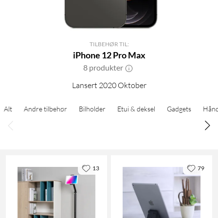
TILBEHØR TIL:
iPhone 12 Pro Max
8 produkter
Lansert 2020 Oktober
Alt
Andre tilbehør
Bilholder
Etui & deksel
Gadgets
Hånd
13
79