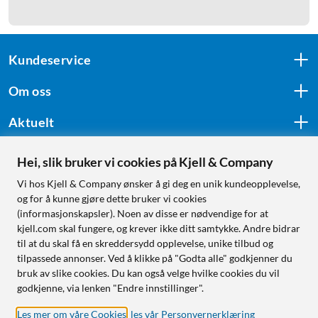
Kundeservice
Om oss
Aktuelt
Hei, slik bruker vi cookies på Kjell & Company
Følg oss
Vi hos Kjell & Company ønsker å gi deg en unik kundeopplevelse,
og for å kunne gjøre dette bruker vi cookies
(informasjonskapsler). Noen av disse er nødvendige for at
kjell.com skal fungere, og krever ikke ditt samtykke. Andre bidrar
Handle fra:
til at du skal få en skreddersydd opplevelse, unike tilbud og
tilpassede annonser. Ved å klikke på "Godta alle" godkjenner du
Sverige
bruk av slike cookies. Du kan også velge hvilke cookies du vil
Norge
godkjenne, via lenken "Endre innstillinger".
Les mer om våre Cookies
,
les vår Personvernerklæring