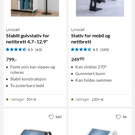
Linocell
Linocell
Stabilt gulvstativ for
Stativ for mobil og
nettbrett 4,7–12,9"
nettbrett
4.5
(63)
4.5
(245)
90
799
,
-
249
Feste som kan vippes og
Kan vinkles 270°
roteres
Gummiert bunn
Stabil konstruksjon
Kan foldes sammen
To justerbare ledd
Nettlager
:
50+ st
Nettlager
:
100+ st
160
34