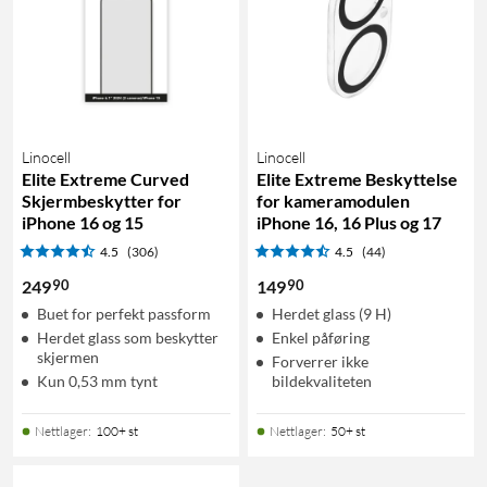
Linocell
Linocell
Elite Extreme Curved
Elite Extreme Beskyttelse
Skjermbeskytter for
for kameramodulen
iPhone 16 og 15
iPhone 16, 16 Plus og 17
4.5
(306)
4.5
(44)
90
90
249
149
Buet for perfekt passform
Herdet glass (9 H)
Herdet glass som beskytter
Enkel påføring
skjermen
Forverrer ikke
Kun 0,53 mm tynt
bildekvaliteten
Nettlager
:
100+ st
Nettlager
:
50+ st