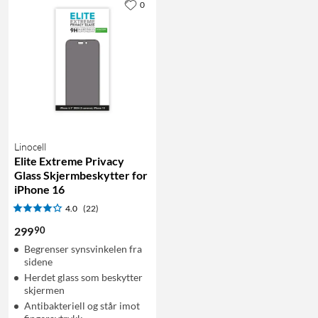
0
Linocell
Elite Extreme Privacy
Glass Skjermbeskytter for
iPhone 16
4.0
(22)
90
299
Begrenser synsvinkelen fra
sidene
Herdet glass som beskytter
skjermen
Antibakteriell og står imot