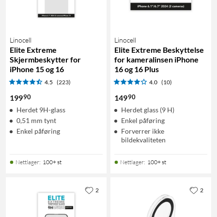
Linocell
Linocell
Elite Extreme
Elite Extreme Beskyttelse
Skjermbeskytter for
for kameralinsen iPhone
iPhone 15 og 16
16 og 16 Plus
4.5
(223)
4.0
(10)
90
90
199
149
Herdet 9H-glass
Herdet glass (9 H)
0,51 mm tynt
Enkel påføring
Enkel påføring
Forverrer ikke
bildekvaliteten
Nettlager
:
100+ st
Nettlager
:
100+ st
2
2