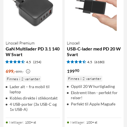
Linocell Premium
Linocell
GaN Multilader PD 3.1 140
USB-C-lader med PD 20 W
W Svart
Svart
4.5
(254)
4.5
(6180)
90
699
,
-
199
899,-
Finnes i 2 varianter
Finnes i 2 varianter
Opptil 20 W hurtiglading
Lader alt – fra mobil til
laptop
Ekstremt liten - perfekt for
reiser!
Kobles direkte i stikkontakt
Perfekt til Apple Magsafe
4 USB-porter (3x USB-C og
1x USB-A)
Nettlager
:
100+ st
Nettlager
:
100+ st