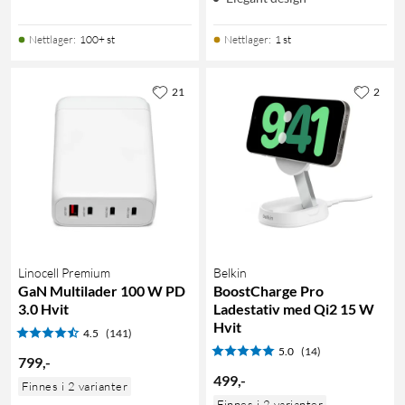
Nettlager
:
100+ st
Nettlager
:
1 st
21
2
Linocell Premium
Belkin
GaN Multilader 100 W PD
BoostCharge Pro
3.0 Hvit
Ladestativ med Qi2 15 W
Hvit
4.5
(141)
5.0
(14)
799
,
-
499
,
-
Finnes i 2 varianter
Finnes i 2 varianter