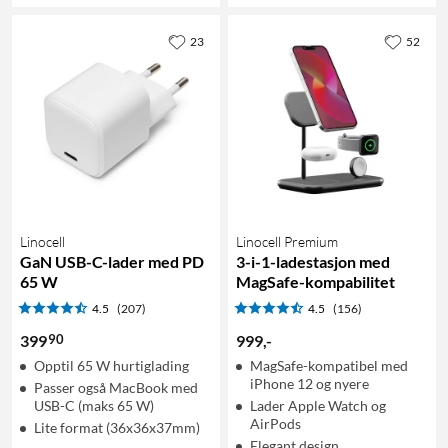
23
52
Linocell
Linocell Premium
GaN USB-C-lader med PD
3-i-1-ladestasjon med
65 W
MagSafe-kompabilitet
4.5
(207)
4.5
(156)
90
399
999
,
-
Opptil 65 W hurtiglading
MagSafe-kompatibel med
iPhone 12 og nyere
Passer også MacBook med
USB-C (maks 65 W)
Lader Apple Watch og
AirPods
Lite format (36x36x37mm)
Elegant design