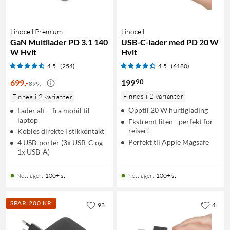
Linocell Premium
Linocell
GaN Multilader PD 3.1 140
USB-C-lader med PD 20 W
W Hvit
Hvit
4.5
(254)
4.5
(6180)
90
699
,
-
199
899,-
Finnes i 2 varianter
Finnes i 2 varianter
Opptil 20 W hurtiglading
Lader alt – fra mobil til
laptop
Ekstremt liten - perfekt for
reiser!
Kobles direkte i stikkontakt
Perfekt til Apple Magsafe
4 USB-porter (3x USB-C og
1x USB-A)
Nettlager
:
100+ st
Nettlager
:
100+ st
SPAR 200 KR
93
4