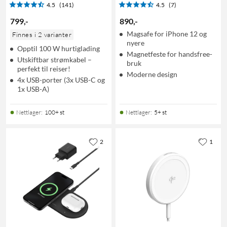
4.5
(141)
4.5
(7)
799
,
-
890
,
-
Magsafe for iPhone 12 og
Finnes i 2 varianter
nyere
Opptil 100 W hurtiglading
Magnetfeste for handsfree-
Utskiftbar strømkabel –
bruk
perfekt til reiser!
Moderne design
4x USB-porter (3x USB-C og
1x USB-A)
Nettlager
:
100+ st
Nettlager
:
5+ st
2
1