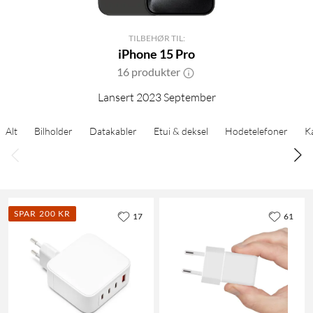
TILBEHØR TIL:
iPhone 15 Pro
16 produkter
Lansert 2023 September
Alt
Bilholder
Datakabler
Etui & deksel
Hodetelefoner
K
SPAR 200 KR
17
61