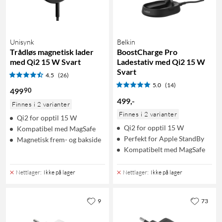
Unisynk
Belkin
Trådløs magnetisk lader
BoostCharge Pro
med Qi2 15 W Svart
Ladestativ med Qi2 15 W
Svart
4.5
(26)
5.0
(14)
90
499
499
,
-
Finnes i 2 varianter
Finnes i 2 varianter
Qi2 for opptil 15 W
Qi2 for opptil 15 W
Kompatibel med MagSafe
Perfekt for Apple StandBy
Magnetisk frem- og bakside
Kompatibelt med MagSafe
Nettlager
:
Ikke på lager
Nettlager
:
Ikke på lager
9
73