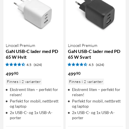
Linocell Premium
Linocell Premium
GaN USB-C lader med PD
GaN USB-C lader med PD
65 W Hvit
65 W Svart
4.5
(624)
4.5
(624)
90
90
499
499
Finnes i 2 varianter
Finnes i 2 varianter
Ekstremt liten – perfekt for
Ekstremt liten – perfekt for
reisen!
reisen!
Perfekt for mobil, nettbrett
Perfekt for mobil, nettbrett
og laptop
og laptop
2x USB-C- og 1x USB-A-
2x USB-C- og 1x USB-A-
porter
porter