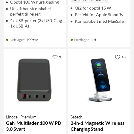
Opptil 100 W hurtiglading
Qi2 for opptil 15 W
Utskiftbar strømkabel –
perfekt til reiser!
Perfekt for Apple StandBy
4x USB-porter (3x USB-C og
Kompatibelt med MagSafe
1x USB-A)
Nettlager
:
100+ st
Nettlager
:
1 st
9
18
Linocell Premium
Satechi
GaN Multilader 100 W PD
2-in-1 Magnetic Wireless
3.0 Svart
Charging Stand