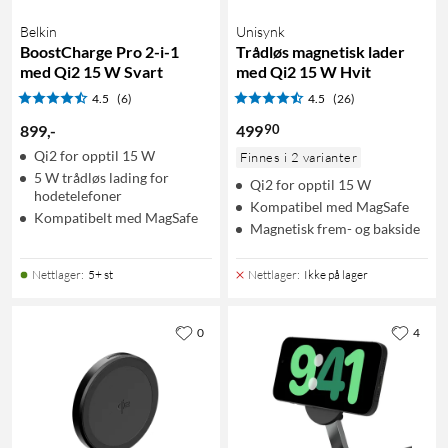
Belkin
Unisynk
BoostCharge Pro 2-i-1
Trådløs magnetisk lader
med Qi2 15 W Svart
med Qi2 15 W Hvit
4.5
(6)
4.5
(26)
90
899
,
-
499
Qi2 for opptil 15 W
Finnes i 2 varianter
5 W trådløs lading for
Qi2 for opptil 15 W
hodetelefoner
Kompatibel med MagSafe
Kompatibelt med MagSafe
Magnetisk frem- og bakside
Nettlager
:
5+ st
Nettlager
:
Ikke på lager
0
4