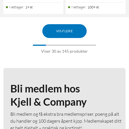
Nettlager
:
1+ st
Nettlager
:
100+ st
VIS FLERE
Viser 30 av 145 produkter
Bli medlem hos
Kjell & Company
Bli medlem og få ekstra bra medlemspriser, poeng på alt
du handler og 100 dagers åpent kjøp. Medlemskapet ditt
er helt digitalt – praktisk og kortløst!