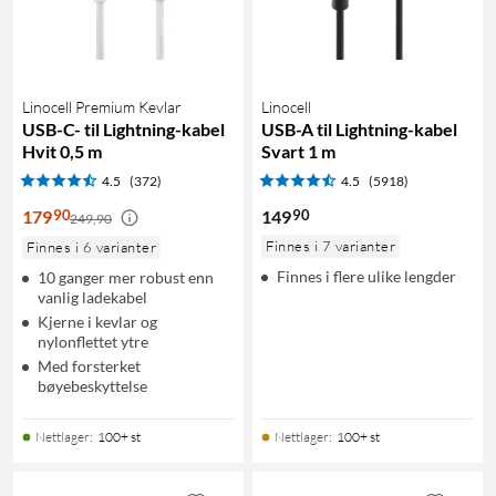
Linocell Premium Kevlar
Linocell
USB-C- til Lightning-kabel
USB-A til Lightning-kabel
Hvit 0,5 m
Svart 1 m
4.5
(372)
4.5
(5918)
90
90
179
149
249,90
Finnes i 7 varianter
Finnes i 6 varianter
Finnes i flere ulike lengder
10 ganger mer robust enn
vanlig ladekabel
Kjerne i kevlar og
nylonflettet ytre
Med forsterket
bøyebeskyttelse
Nettlager
:
100+ st
Nettlager
:
100+ st