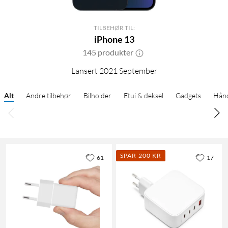
TILBEHØR TIL:
iPhone 13
145 produkter
Lansert 2021 September
Alt
Andre tilbehør
Bilholder
Etui & deksel
Gadgets
Hånd
SPAR 200 KR
61
17