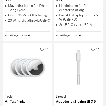
Magnetisk lading for iPhone
Hurtiglading for flere
12 og nyere
enheter samtidig
Opptil 15 W trådløs lading
Perfekt til laptop opptil 65
W (USB-PD)
20 W hurtiglading via USB-C
2x USB-C og 1x USB-A
Nettlager
:
100+ st
Nettlager
:
100+ st
16
53
Apple
Linocell
AirTag 4-pk.
Adapter Lightning til 3,5
mm