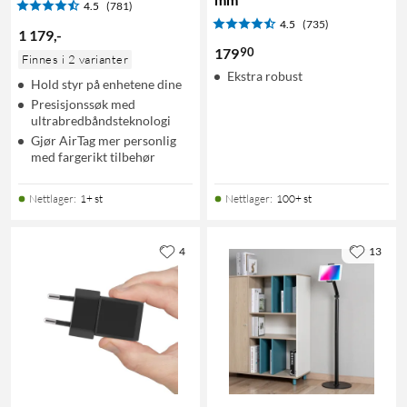
4.5
(781)
4.5
(735)
1 179
,
-
90
179
Finnes i 2 varianter
Ekstra robust
Hold styr på enhetene dine
Presisjonssøk med
ultrabredbåndsteknologi
Gjør AirTag mer personlig
med fargerikt tilbehør
Nettlager
:
1+ st
Nettlager
:
100+ st
4
13