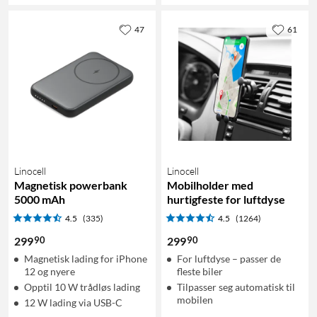
47
61
Linocell
Linocell
Magnetisk powerbank
Mobilholder med
5000 mAh
hurtigfeste for luftdyse
4.5
(335)
4.5
(1264)
90
90
299
299
Magnetisk lading for iPhone
For luftdyse – passer de
12 og nyere
fleste biler
Opptil 10 W trådløs lading
Tilpasser seg automatisk til
mobilen
12 W lading via USB-C