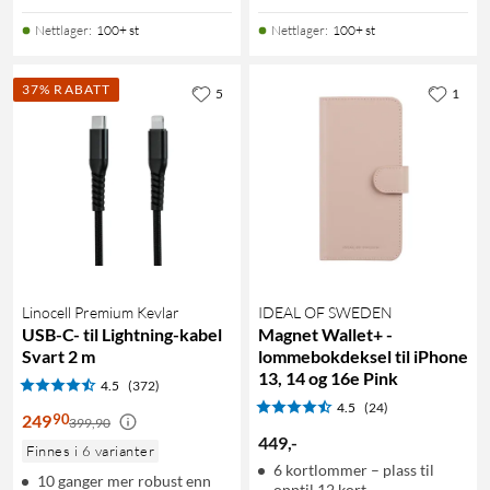
Nettlager
:
100+ st
Nettlager
:
100+ st
37% RABATT
5
1
Linocell Premium Kevlar
IDEAL OF SWEDEN
USB-C- til Lightning-kabel
Magnet Wallet+ -
Svart 2 m
lommebokdeksel til iPhone
13, 14 og 16e Pink
4.5
(372)
4.5
(24)
90
249
399,90
449
,
-
Finnes i 6 varianter
6 kortlommer – plass til
10 ganger mer robust enn
opptil 12 kort