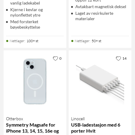
vanlig ladekabel
Avtakbart magnetisk deksel
Kjerne i kevlar og
Laget av resirkulerte
nylonflettet ytre
materialer
Med forsterket
bøyebeskyttelse
Nettlager
:
100+ st
Nettlager
:
50+ st
0
14
Otterbox
Linocell
Symmetry Magsafe for
USB-ladestasjon med 6
iPhone 13, 14, 15, 16e og
porter Hvit