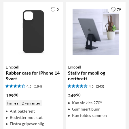
0
79
Linocell
Linocell
Rubber case for iPhone 14
Stativ for mobil og
Svart
nettbrett
4.5
(184)
4.5
(245)
90
90
199
249
Kan vinkles 270°
Finnes i 2 varianter
Gummiert bunn
Antibakterielt
Kan foldes sammen
Beskytter mot støt
Ekstra gripevennlig