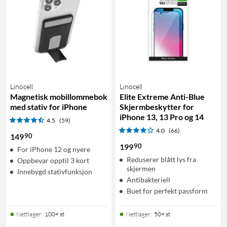
Linocell
Linocell
Magnetisk mobillommebok
Elite Extreme Anti-Blue
med stativ for iPhone
Skjermbeskytter for
iPhone 13, 13 Pro og 14
4.5
(59)
4.0
(66)
90
149
90
199
For iPhone 12 og nyere
Reduserer blått lys fra
Oppbevar opptil 3 kort
skjermen
Innebygd stativfunksjon
Antibakteriell
Buet for perfekt passform
Nettlager
:
100+ st
Nettlager
:
50+ st