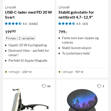
Linocell
Linocell
USB-C-lader med PD 20 W
Stabilt gulvstativ for
Svart
nettbrett 4,7–12,9"
4.5
(6182)
4.5
(63)
90
199
799
,
-
Feste som kan vippes og
Finnes i 2 varianter
roteres
Opptil 20 W hurtiglading
Stabil konstruksjon
Ekstremt liten - perfekt for
To justerbare ledd
reiser!
Perfekt til Apple Magsafe
Nettlager
:
100+ st
Nettlager
:
50+ st
46
3