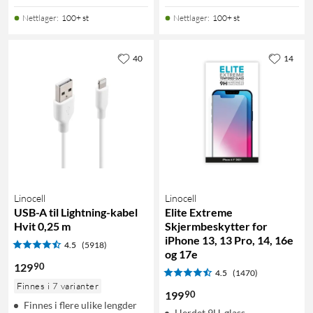
Nettlager
:
100+ st
Nettlager
:
100+ st
40
14
Linocell
Linocell
USB-A til Lightning-kabel
Elite Extreme
Hvit 0,25 m
Skjermbeskytter for
iPhone 13, 13 Pro, 14, 16e
4.5
(5918)
og 17e
90
129
4.5
(1470)
Finnes i 7 varianter
90
199
Finnes i flere ulike lengder
Herdet 9H-glass