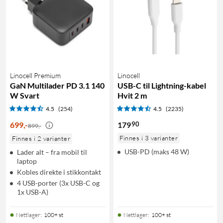
Linocell Premium
Linocell
GaN Multilader PD 3.1 140
USB-C til Lightning-kabel
W Svart
Hvit 2 m
4.5
(254)
4.5
(2235)
90
699
,
-
179
899,-
Finnes i 3 varianter
Finnes i 2 varianter
USB-PD (maks 48 W)
Lader alt – fra mobil til
laptop
Kobles direkte i stikkontakt
4 USB-porter (3x USB-C og
1x USB-A)
Nettlager
:
100+ st
Nettlager
:
100+ st