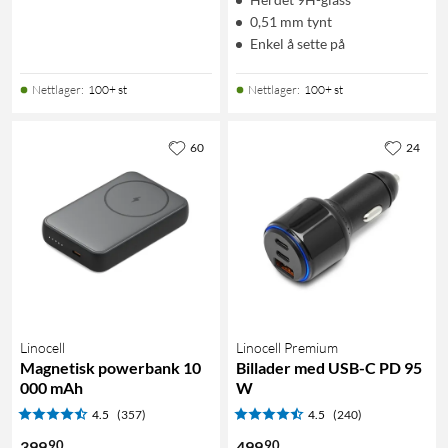
0,51 mm tynt
Enkel å sette på
Nettlager
:
100+ st
Nettlager
:
100+ st
60
24
Linocell
Linocell Premium
Magnetisk powerbank 10
Billader med USB-C PD 95
000 mAh
W
4.5
(357)
4.5
(240)
90
90
399
499