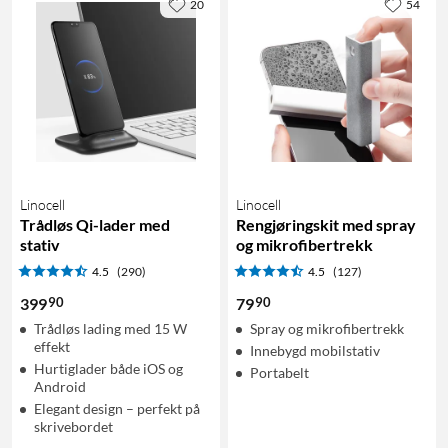
20
54
Linocell
Linocell
Trådløs Qi-lader med
Rengjøringskit med spray
stativ
og mikrofibertrekk
4.5
(290)
4.5
(127)
90
90
399
79
Trådløs lading med 15 W
Spray og mikrofibertrekk
effekt
Innebygd mobilstativ
Hurtiglader både iOS og
Portabelt
Android
Elegant design – perfekt på
skrivebordet