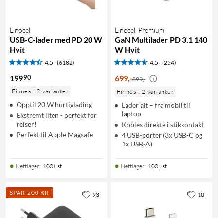
Linocell
Linocell Premium
USB-C-lader med PD 20 W
GaN Multilader PD 3.1 140
Hvit
W Hvit
4.5
(6182)
4.5
(254)
90
199
699
,
-
899,-
Finnes i 2 varianter
Finnes i 2 varianter
Opptil 20 W hurtiglading
Lader alt – fra mobil til
laptop
Ekstremt liten - perfekt for
reiser!
Kobles direkte i stikkontakt
Perfekt til Apple Magsafe
4 USB-porter (3x USB-C og
1x USB-A)
Nettlager
:
100+ st
Nettlager
:
100+ st
SPAR 200 KR
93
10