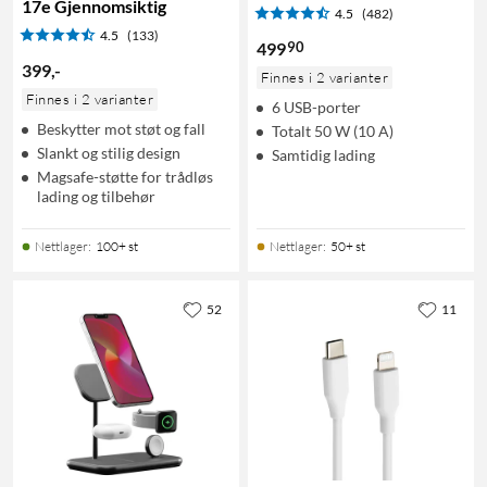
17e Gjennomsiktig
4.5
(482)
4.5
(133)
90
499
399
,
-
Finnes i 2 varianter
Finnes i 2 varianter
6 USB-porter
Beskytter mot støt og fall
Totalt 50 W (10 A)
Slankt og stilig design
Samtidig lading
Magsafe-støtte for trådløs
lading og tilbehør
Nettlager
:
100+ st
Nettlager
:
50+ st
52
11