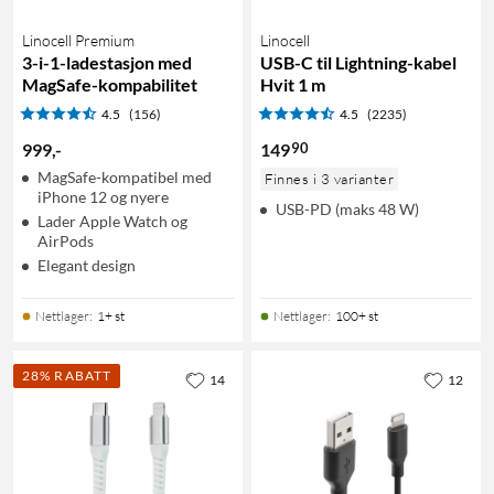
Linocell Premium
Linocell
3-i-1-ladestasjon med
USB-C til Lightning-kabel
MagSafe-kompabilitet
Hvit 1 m
4.5
(156)
4.5
(2235)
90
999
,
-
149
MagSafe-kompatibel med
Finnes i 3 varianter
iPhone 12 og nyere
USB-PD (maks 48 W)
Lader Apple Watch og
AirPods
Elegant design
Nettlager
:
1+ st
Nettlager
:
100+ st
28% RABATT
14
12