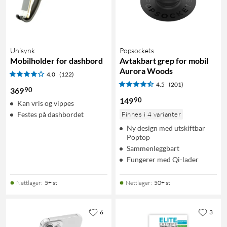
Unisynk
Popsockets
Mobilholder for dashbord
Avtakbart grep for mobil
Aurora Woods
4.0
(122)
4.5
(201)
90
369
90
149
Kan vris og vippes
Festes på dashbordet
Finnes i 4 varianter
Ny design med utskiftbar
Poptop
Sammenleggbart
Fungerer med Qi-lader
Nettlager
:
5+ st
Nettlager
:
50+ st
6
3