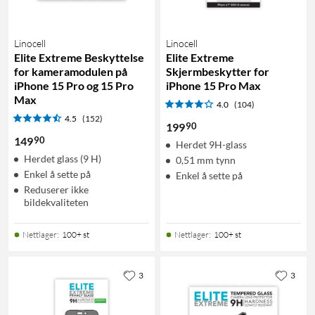
Linocell
Linocell
Elite Extreme Beskyttelse
Elite Extreme
for kameramodulen på
Skjermbeskytter for
iPhone 15 Pro og 15 Pro
iPhone 15 Pro Max
Max
4.0
(104)
4.5
(152)
90
199
90
149
Herdet 9H-glass
Herdet glass (9 H)
0,51 mm tynn
Enkel å sette på
Enkel å sette på
Reduserer ikke
bildekvaliteten
Nettlager
:
100+ st
Nettlager
:
100+ st
3
3