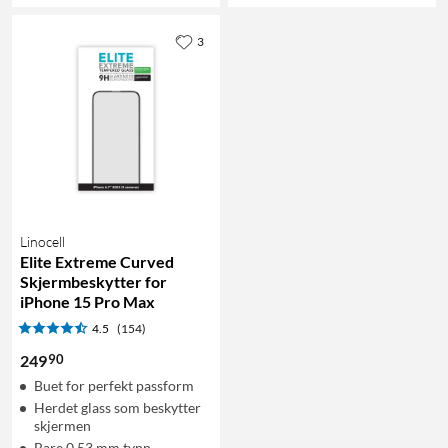
3
Linocell
Elite Extreme Curved
Skjermbeskytter for
iPhone 15 Pro Max
4.5
(154)
90
249
Buet for perfekt passform
Herdet glass som beskytter
skjermen
Bare 0,53 mm tynn