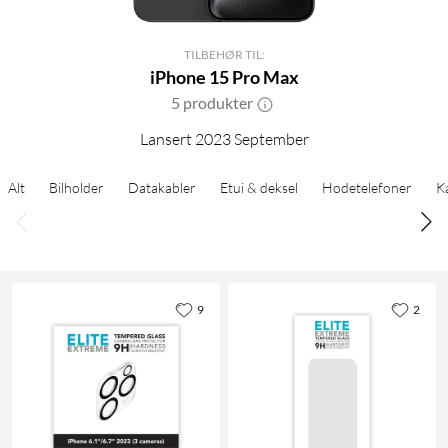
TILBEHØR TIL:
iPhone 15 Pro Max
5 produkter
Lansert 2023 September
Alt
Bilholder
Datakabler
Etui & deksel
Hodetelefoner
K
9
2