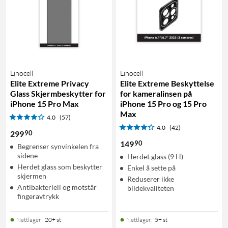
Linocell
Linocell
Elite Extreme Privacy
Elite Extreme Beskyttelse
Glass Skjermbeskytter for
for kameralinsen på
iPhone 15 Pro Max
iPhone 15 Pro og 15 Pro
Max
4.0
(57)
4.0
(42)
90
299
90
149
Begrenser synvinkelen fra
sidene
Herdet glass (9 H)
Herdet glass som beskytter
Enkel å sette på
skjermen
Reduserer ikke
Antibakteriell og motstår
bildekvaliteten
fingeravtrykk
Nettlager
:
20+ st
Nettlager
:
5+ st