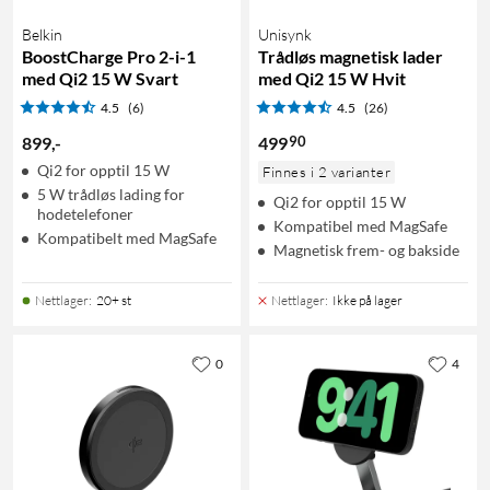
Belkin
Unisynk
BoostCharge Pro 2-i-1
Trådløs magnetisk lader
med Qi2 15 W Svart
med Qi2 15 W Hvit
4.5
(6)
4.5
(26)
90
899
,
-
499
Qi2 for opptil 15 W
Finnes i 2 varianter
5 W trådløs lading for
Qi2 for opptil 15 W
hodetelefoner
Kompatibel med MagSafe
Kompatibelt med MagSafe
Magnetisk frem- og bakside
Nettlager
:
20+ st
Nettlager
:
Ikke på lager
0
4