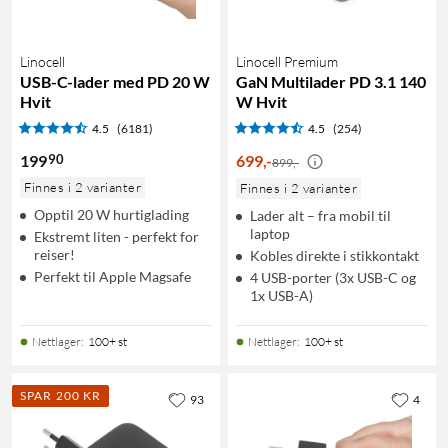
Linocell
Linocell Premium
USB-C-lader med PD 20 W
GaN Multilader PD 3.1 140
Hvit
W Hvit
4.5
(6181)
4.5
(254)
90
199
699
,
-
899,-
Finnes i 2 varianter
Finnes i 2 varianter
Opptil 20 W hurtiglading
Lader alt – fra mobil til
laptop
Ekstremt liten - perfekt for
reiser!
Kobles direkte i stikkontakt
Perfekt til Apple Magsafe
4 USB-porter (3x USB-C og
1x USB-A)
Nettlager
:
100+ st
Nettlager
:
100+ st
SPAR 200 KR
93
4