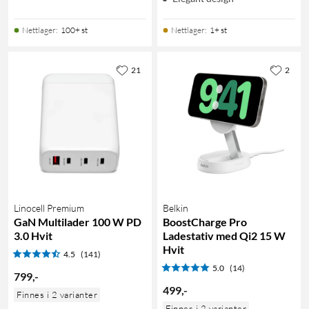
Nettlager
:
100+ st
Nettlager
:
1+ st
21
2
Linocell Premium
Belkin
GaN Multilader 100 W PD
BoostCharge Pro
3.0 Hvit
Ladestativ med Qi2 15 W
Hvit
4.5
(141)
5.0
(14)
799
,
-
499
,
-
Finnes i 2 varianter
Finnes i 2 varianter