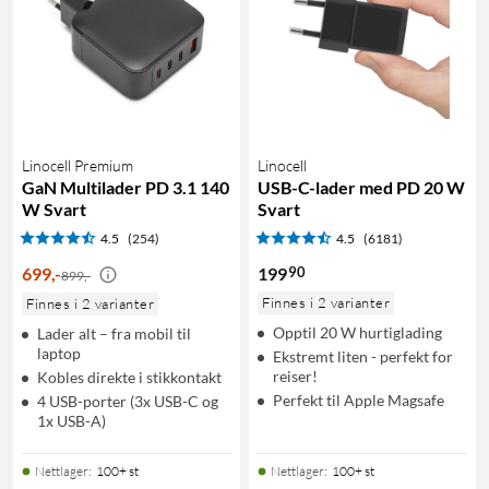
Linocell Premium
Linocell
GaN Multilader PD 3.1 140
USB-C-lader med PD 20 W
W Svart
Svart
4.5
(254)
4.5
(6181)
90
699
,
-
199
899,-
Finnes i 2 varianter
Finnes i 2 varianter
Opptil 20 W hurtiglading
Lader alt – fra mobil til
laptop
Ekstremt liten - perfekt for
reiser!
Kobles direkte i stikkontakt
Perfekt til Apple Magsafe
4 USB-porter (3x USB-C og
1x USB-A)
Nettlager
:
100+ st
Nettlager
:
100+ st