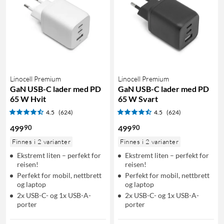
Linocell Premium
Linocell Premium
GaN USB-C lader med PD
GaN USB-C lader med PD
65 W Hvit
65 W Svart
4.5
(624)
4.5
(624)
90
90
499
499
Finnes i 2 varianter
Finnes i 2 varianter
Ekstremt liten – perfekt for
Ekstremt liten – perfekt for
reisen!
reisen!
Perfekt for mobil, nettbrett
Perfekt for mobil, nettbrett
og laptop
og laptop
2x USB-C- og 1x USB-A-
2x USB-C- og 1x USB-A-
porter
porter