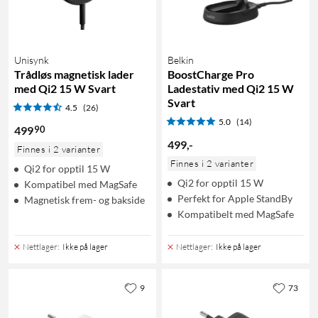
Unisynk
Belkin
Trådløs magnetisk lader
BoostCharge Pro
med Qi2 15 W Svart
Ladestativ med Qi2 15 W
Svart
4.5
(26)
5.0
(14)
90
499
499
,
-
Finnes i 2 varianter
Finnes i 2 varianter
Qi2 for opptil 15 W
Qi2 for opptil 15 W
Kompatibel med MagSafe
Perfekt for Apple StandBy
Magnetisk frem- og bakside
Kompatibelt med MagSafe
Nettlager
:
Ikke på lager
Nettlager
:
Ikke på lager
9
73