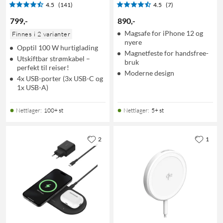
4.5
(141)
4.5
(7)
799
,
-
890
,
-
Magsafe for iPhone 12 og
Finnes i 2 varianter
nyere
Opptil 100 W hurtiglading
Magnetfeste for handsfree-
Utskiftbar strømkabel –
bruk
perfekt til reiser!
Moderne design
4x USB-porter (3x USB-C og
1x USB-A)
Nettlager
:
100+ st
Nettlager
:
5+ st
2
1