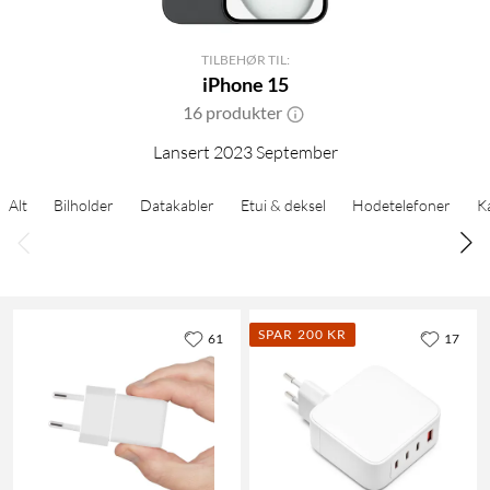
TILBEHØR TIL:
iPhone 15
16 produkter
Lansert 2023 September
Alt
Bilholder
Datakabler
Etui & deksel
Hodetelefoner
K
SPAR 200 KR
61
17