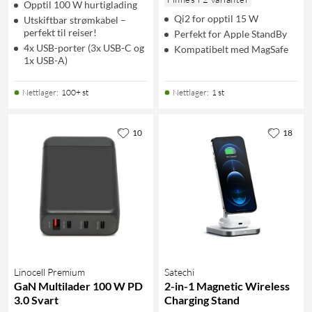
Opptil 100 W hurtiglading
Qi2 for opptil 15 W
Utskiftbar strømkabel –
perfekt til reiser!
Perfekt for Apple StandBy
4x USB-porter (3x USB-C og
Kompatibelt med MagSafe
1x USB-A)
Nettlager
:
100+ st
Nettlager
:
1 st
10
18
Linocell Premium
Satechi
GaN Multilader 100 W PD
2-in-1 Magnetic Wireless
3.0 Svart
Charging Stand