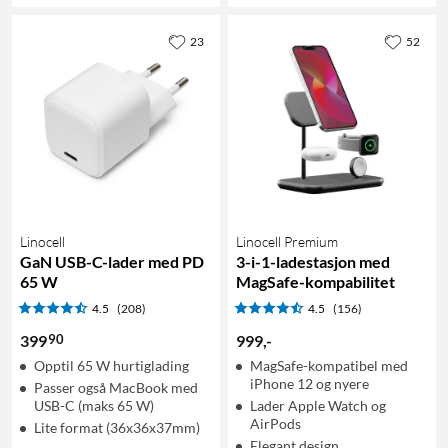
23
52
Linocell
Linocell Premium
GaN USB-C-lader med PD
3-i-1-ladestasjon med
65 W
MagSafe-kompabilitet
4.5
(208)
4.5
(156)
90
399
999
,
-
Opptil 65 W hurtiglading
MagSafe-kompatibel med
iPhone 12 og nyere
Passer også MacBook med
USB-C (maks 65 W)
Lader Apple Watch og
AirPods
Lite format (36x36x37mm)
Elegant design