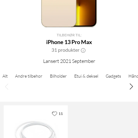
TILBEHØR TIL:
iPhone 13 Pro Max
31 produkter
Lansert 2021 September
Alt
Andre tilbehør
Bilholder
Etui & deksel
Gadgets
Hånd
11