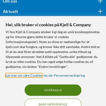
Om oss
Aktuelt
Hei, slik bruker vi cookies på Kjell & Company
Følg oss
Vi hos Kjell & Company ønsker å gi deg en unik kundeopplevelse,
og for å kunne gjøre dette bruker vi cookies
(informasjonskapsler). Noen av disse er nødvendige for at
kjell.com skal fungere, og krever ikke ditt samtykke. Andre bidrar
Handle fra:
til at du skal få en skreddersydd opplevelse, unike tilbud og
tilpassede annonser. Ved å klikke på "Godta alle" godkjenner du
Sverige
bruk av slike cookies. Du kan også velge hvilke cookies du vil
Norge
godkjenne, via lenken "Endre innstillinger".
Les mer om våre Cookies
,
les vår Personvernerklæring
GODTA ALLE
BARE NØDVENDIGE