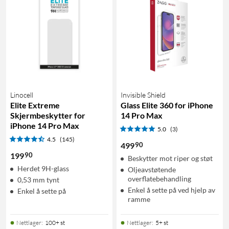
Linocell
Invisible Shield
Elite Extreme
Glass Elite 360 for iPhone
Skjermbeskytter for
14 Pro Max
iPhone 14 Pro Max
5.0
(3)
4.5
(145)
90
499
90
199
Beskytter mot riper og støt
Herdet 9H-glass
Oljeavstøtende
overflatebehandling
0,53 mm tynt
Enkel å sette på ved hjelp av
Enkel å sette på
ramme
Nettlager
:
100+ st
Nettlager
:
5+ st