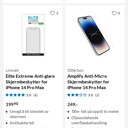
2
0
Linocell
Otterbox
Elite Extreme Anti-glare
Amplify Anti-Micro
Skjermbeskytter for
Skjermbeskytter for
iPhone 14 Pro Max
iPhone 14 Pro Max
5.0
(6)
3.0
(2)
90
199
249
,
-
Unngå å bli blendet av
Tåler fall på opptil to meter
skjermen
Oljeavstøtende
Antibakteriell
overflatebehandling