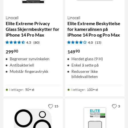
Linocell
Linocell
Elite Extreme Privacy
Elite Extreme Beskyttelse
Glass Skjermbeskytter for
for kameralinsen på
iPhone 14 Pro Max
iPhone 14 Pro og Pro Max
4.5
(80)
4.0
(15)
90
90
299
149
Begrenser synvinkelen
Herdet glass (9 H)
Antibakteriell
Enkel å sette på
Motstår fingeravtrykk
Reduserer ikke
bildekvaliteten
Nettlager
:
50+ st
Nettlager
:
100+ st
15
3