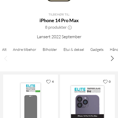
TILBEHØR TIL:
iPhone 14 Pro Max
8 produkter
Lansert 2022 September
Alt
Andre tilbehør
Bilholder
Etui & deksel
Gadgets
Hånd
4
0