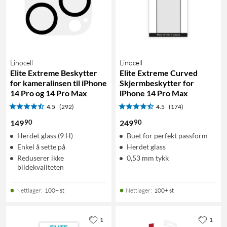
Linocell
Linocell
Elite Extreme Beskytter
Elite Extreme Curved
for kameralinsen til iPhone
Skjermbeskytter for
14 Pro og 14 Pro Max
iPhone 14 Pro Max
4.5
(292)
4.5
(174)
90
90
149
249
Herdet glass (9 H)
Buet for perfekt passform
Enkel å sette på
Herdet glass
Reduserer ikke
0,53 mm tykk
bildekvaliteten
Nettlager
:
100+ st
Nettlager
:
100+ st
1
1