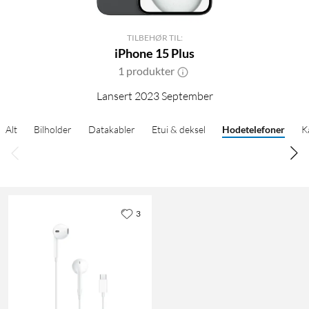
TILBEHØR TIL:
iPhone 15 Plus
1 produkter
Lansert 2023 September
Alt
Bilholder
Datakabler
Etui & deksel
Hodetelefoner
K
3