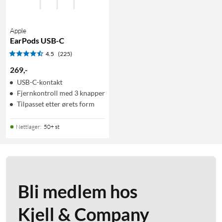
Apple
EarPods USB-C
4.5
(225)
269
,
-
USB-C-kontakt
Fjernkontroll med 3 knapper
Tilpasset etter ørets form
Nettlager
:
50+ st
Bli medlem hos
Kjell & Company