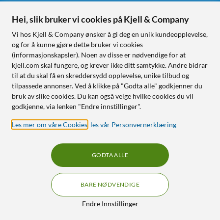
Hei, slik bruker vi cookies på Kjell & Company
Følg oss
Vi hos Kjell & Company ønsker å gi deg en unik kundeopplevelse,
og for å kunne gjøre dette bruker vi cookies
(informasjonskapsler). Noen av disse er nødvendige for at
kjell.com skal fungere, og krever ikke ditt samtykke. Andre bidrar
Handle fra:
til at du skal få en skreddersydd opplevelse, unike tilbud og
tilpassede annonser. Ved å klikke på "Godta alle" godkjenner du
Sverige
bruk av slike cookies. Du kan også velge hvilke cookies du vil
Norge
godkjenne, via lenken "Endre innstillinger".
Les mer om våre Cookies
,
les vår Personvernerklæring
GODTA ALLE
BARE NØDVENDIGE
RÅD OG TILBEHØR TIL
HJEMMEELEKTRONIKK
Filtre
Endre Innstillinger
© Copyright
2026
Kjell & Company