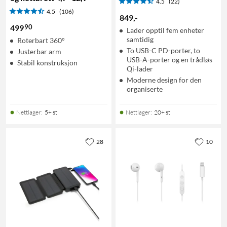
4.5
(22)
4.5
(106)
849
,
-
90
499
Lader opptil fem enheter
samtidig
Roterbart 360°
To USB-C PD-porter, to
Justerbar arm
USB-A-porter og en trådløs
Stabil konstruksjon
Qi-lader
Moderne design for den
organiserte
Nettlager
:
5+ st
Nettlager
:
20+ st
28
10