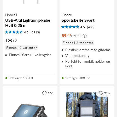
Linocell
Linocell
USB-A til Lightning-kabel
Sportsbelte Svart
Hvit 0,25 m
4.5
(488)
4.5
(5913)
90
89
129,90
90
129
Finnes i 2 varianter
Finnes i 7 varianter
Elastisk lomme med glidelås
Finnes i flere ulike lengder
Vannbestandig
Perfekt for mobil, nøkler og
kort
Nettlager
:
100+ st
Nettlager
:
100+ st
160
216