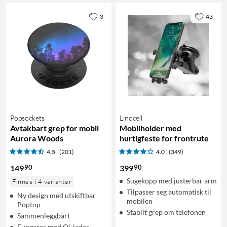
3
43
Popsockets
Linocell
Avtakbart grep for mobil
Mobilholder med
Aurora Woods
hurtigfeste for frontrute
4.5
(201)
4.0
(349)
90
90
149
399
Sugekopp med justerbar arm
Finnes i 4 varianter
Tilpasser seg automatisk til
Ny design med utskiftbar
mobilen
Poptop
Stabilt grep om telefonen
Sammenleggbart
Fungerer med Qi-lader