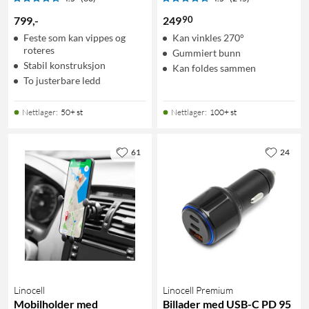
90
799
,
-
249
Feste som kan vippes og
Kan vinkles 270°
roteres
Gummiert bunn
Stabil konstruksjon
Kan foldes sammen
To justerbare ledd
Nettlager
:
50+ st
Nettlager
:
100+ st
61
24
Linocell
Linocell Premium
Mobilholder med
Billader med USB-C PD 95