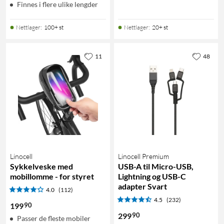
Finnes i flere ulike lengder
Nettlager
:
100+ st
Nettlager
:
20+ st
11
48
Linocell
Linocell Premium
Sykkelveske med
USB-A til Micro-USB,
mobillomme - for styret
Lightning og USB-C
adapter Svart
4.0
(112)
4.5
(232)
90
199
90
299
Passer de fleste mobiler