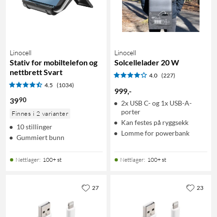
Linocell
Linocell
Stativ for mobiltelefon og
Solcellelader 20 W
nettbrett Svart
4.0
(227)
4.5
(1034)
999
,
-
90
39
2x USB C- og 1x USB-A-
porter
Finnes i 2 varianter
Kan festes på ryggsekk
10 stillinger
Lomme for powerbank
Gummiert bunn
Nettlager
:
100+ st
Nettlager
:
100+ st
27
23