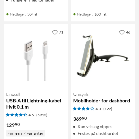
Nettlager
:
50+ st
Nettlager
:
100+ st
71
46
Linocell
Unisynk
USB-A til Lightning-kabel
Mobilholder for dashbord
Hvit 0,1 m
4.0
(122)
4.5
(5913)
90
369
90
129
Kan vris og vippes
Finnes i 7 varianter
Festes på dashbordet