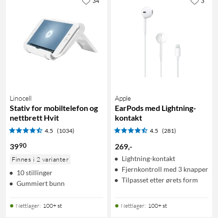
34
3
Linocell
Apple
Stativ for mobiltelefon og
EarPods med Lightning-
nettbrett Hvit
kontakt
4.5
(1034)
4.5
(281)
90
39
269
,
-
Lightning-kontakt
Finnes i 2 varianter
Fjernkontroll med 3 knapper
10 stillinger
Tilpasset etter ørets form
Gummiert bunn
Nettlager
:
100+ st
Nettlager
:
100+ st