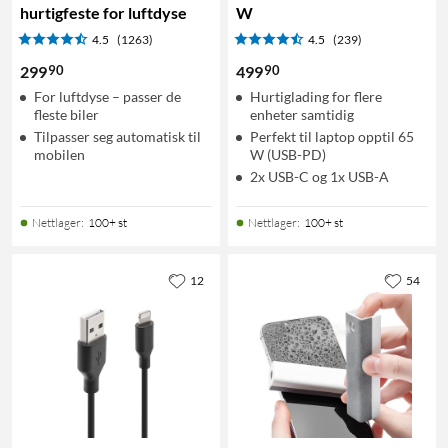
hurtigfeste for luftdyse
W
4.5
(1263)
4.5
(239)
90
90
299
499
For luftdyse – passer de
Hurtiglading for flere
fleste biler
enheter samtidig
Tilpasser seg automatisk til
Perfekt til laptop opptil 65
mobilen
W (USB-PD)
2x USB-C og 1x USB-A
Nettlager
:
100+ st
Nettlager
:
100+ st
12
54