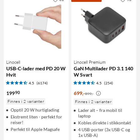
Linocell
Linocell Premium
USB-C-lader med PD 20 W
GaN Multilader PD 3.1 140
Hvit
W Svart
4.5
(6174)
4.5
(254)
90
199
699
,
-
899,-
Finnes i 2 varianter
Finnes i 2 varianter
Opptil 20 W hurtiglading
Lader alt – fra mobil til
laptop
Ekstremt liten - perfekt for
reiser!
Kobles direkte i stikkontakt
Perfekt til Apple Magsafe
4 USB-porter (3x USB-C og
1x USB-A)