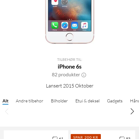
TILBEHØR TIL:
iPhone 6s
82 produkter
Lansert 2015 Oktober
Alt
Andre tilbehør
Bilholder
Etui & deksel
Gadgets
Hånd
SPAR 200 KR
61
93