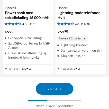
Linocell
Linocell
Powerbank med
Lightning-hodetelefoner
solcellelading 16 000 mAh
Hvit
4.0
(119)
4.0
(1463)
90
699
,
-
269
Gir opptil 30 W lading
Finnes i 2 varianter
2x USB-C-porter og 1x USB-
Lightning-kontakt
A-port
Styr samtaler, volum og Siri
Praktisk solcellelading og
Magnetfunksjon
innebygd lommelykt
Nettlager
:
100+ st
Nettlager
:
5+ st
VIS FLERE
Viser 30 av 82 produkter