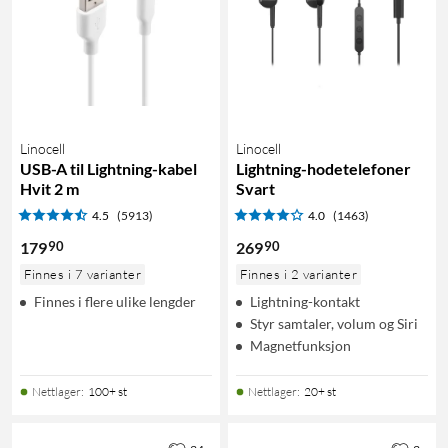
Linocell
Linocell
USB-A til Lightning-kabel
Lightning-hodetelefoner
Hvit 2 m
Svart
4.5
(5913)
4.0
(1463)
90
90
179
269
Finnes i 7 varianter
Finnes i 2 varianter
Finnes i flere ulike lengder
Lightning-kontakt
Styr samtaler, volum og Siri
Magnetfunksjon
Nettlager
:
100+ st
Nettlager
:
20+ st