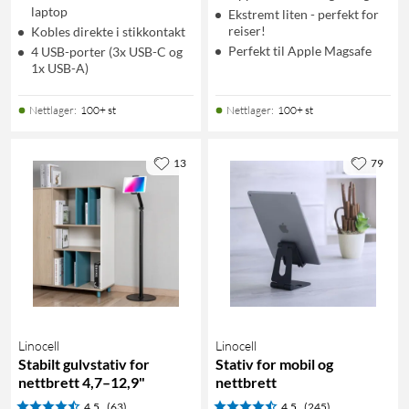
laptop
Ekstremt liten - perfekt for
reiser!
Kobles direkte i stikkontakt
Perfekt til Apple Magsafe
4 USB-porter (3x USB-C og
1x USB-A)
Nettlager
:
100+ st
Nettlager
:
100+ st
13
79
Linocell
Linocell
Stabilt gulvstativ for
Stativ for mobil og
nettbrett 4,7–12,9"
nettbrett
4.5
(63)
4.5
(245)