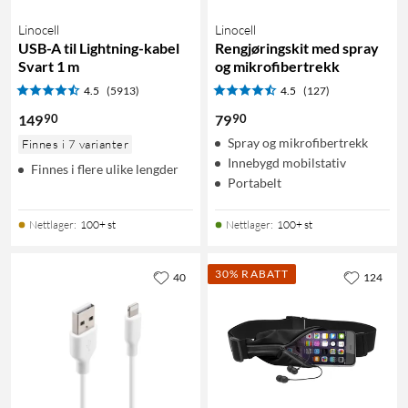
Linocell
Linocell
USB-A til Lightning-kabel
Rengjøringskit med spray
Svart 1 m
og mikrofibertrekk
4.5
(5913)
4.5
(127)
90
90
149
79
Spray og mikrofibertrekk
Finnes i 7 varianter
Innebygd mobilstativ
Finnes i flere ulike lengder
Portabelt
Nettlager
:
100+ st
Nettlager
:
100+ st
30% RABATT
40
124