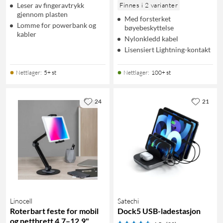
Leser av fingeravtrykk
Finnes i 2 varianter
gjennom plasten
Med forsterket
Lomme for powerbank og
bøyebeskyttelse
kabler
Nylonkledd kabel
Lisensiert Lightning-kontakt
Nettlager
:
5+ st
Nettlager
:
100+ st
24
21
Linocell
Satechi
Roterbart feste for mobil
Dock5 USB-ladestasjon
og nettbrett 4,7–12,9"