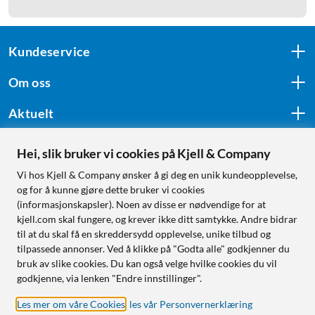
Kundeservice
Om oss
Aktuelt
Hei, slik bruker vi cookies på Kjell & Company
Følg oss
Vi hos Kjell & Company ønsker å gi deg en unik kundeopplevelse,
og for å kunne gjøre dette bruker vi cookies
(informasjonskapsler). Noen av disse er nødvendige for at
kjell.com skal fungere, og krever ikke ditt samtykke. Andre bidrar
Handle fra:
til at du skal få en skreddersydd opplevelse, unike tilbud og
tilpassede annonser. Ved å klikke på "Godta alle" godkjenner du
Sverige
bruk av slike cookies. Du kan også velge hvilke cookies du vil
Norge
godkjenne, via lenken "Endre innstillinger".
Les mer om våre Cookies
,
les vår Personvernerklæring