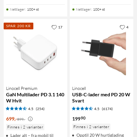
Nettlager
:
100+ st
Nettlager
:
100+ st
SPAR 200 KR
17
4
Linocell Premium
Linocell
GaN Multilader PD 3.1 140
USB-C-lader med PD 20 W
W Hvit
Svart
4.5
(254)
4.5
(6174)
90
699
,
-
199
899,-
Finnes i 2 varianter
Finnes i 2 varianter
Opptil 20 W hurtiglading
Lader alt – fra mobil til