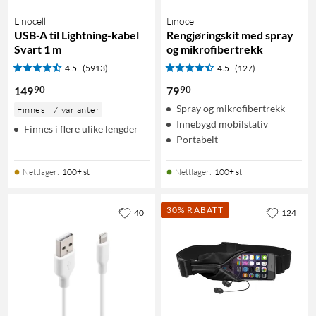
Linocell
Linocell
USB-A til Lightning-kabel
Rengjøringskit med spray
Svart 1 m
og mikrofibertrekk
4.5
(5913)
4.5
(127)
90
90
149
79
Spray og mikrofibertrekk
Finnes i 7 varianter
Innebygd mobilstativ
Finnes i flere ulike lengder
Portabelt
Nettlager
:
100+ st
Nettlager
:
100+ st
30% RABATT
40
124