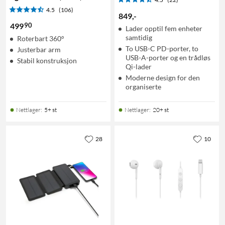
4.5
(106)
849
,
-
90
499
Lader opptil fem enheter
samtidig
Roterbart 360°
To USB-C PD-porter, to
Justerbar arm
USB-A-porter og en trådløs
Stabil konstruksjon
Qi-lader
Moderne design for den
organiserte
Nettlager
:
5+ st
Nettlager
:
20+ st
28
10