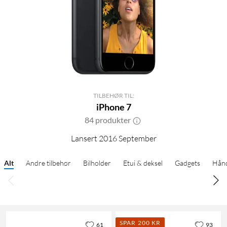
TILBEHØR TIL:
iPhone 7
84 produkter
Lansert 2016 September
Alt
Andre tilbehør
Bilholder
Etui & deksel
Gadgets
Hånd
SPAR 200 KR
61
93