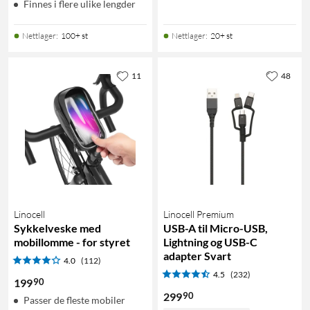
Finnes i flere ulike lengder
Nettlager
:
100+ st
Nettlager
:
20+ st
11
48
Linocell
Linocell Premium
Sykkelveske med
USB-A til Micro-USB,
mobillomme - for styret
Lightning og USB-C
adapter Svart
4.0
(112)
4.5
(232)
90
199
90
299
Passer de fleste mobiler