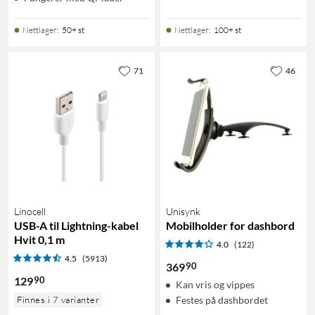
Nettlager
:
50+ st
Nettlager
:
100+ st
71
46
Linocell
Unisynk
USB-A til Lightning-kabel
Mobilholder for dashbord
Hvit 0,1 m
4.0
(122)
4.5
(5913)
90
369
90
129
Kan vris og vippes
Finnes i 7 varianter
Festes på dashbordet