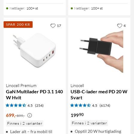
Nettlager
:
100+ st
Nettlager
:
100+ st
SPAR 200 KR
17
4
Linocell Premium
Linocell
GaN Multilader PD 3.1 140
USB-C-lader med PD 20 W
W Hvit
Svart
4.5
(254)
4.5
(6174)
90
699
,
-
199
899,-
Finnes i 2 varianter
Finnes i 2 varianter
Opptil 20 W hurtiglading
Lader alt – fra mobil til