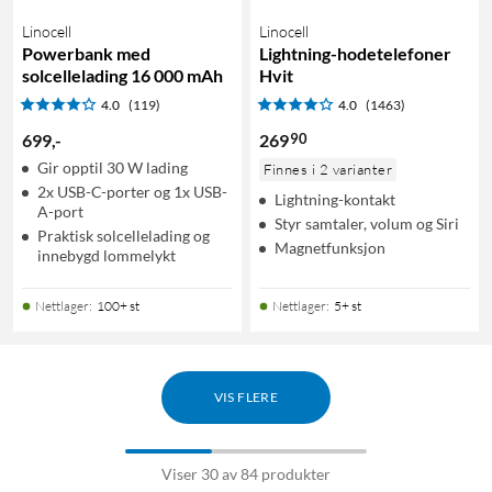
Linocell
Linocell
Powerbank med
Lightning-hodetelefoner
solcellelading 16 000 mAh
Hvit
4.0
(119)
4.0
(1463)
90
699
,
-
269
Gir opptil 30 W lading
Finnes i 2 varianter
2x USB-C-porter og 1x USB-
Lightning-kontakt
A-port
Styr samtaler, volum og Siri
Praktisk solcellelading og
Magnetfunksjon
innebygd lommelykt
Nettlager
:
100+ st
Nettlager
:
5+ st
VIS FLERE
Viser 30 av 84 produkter