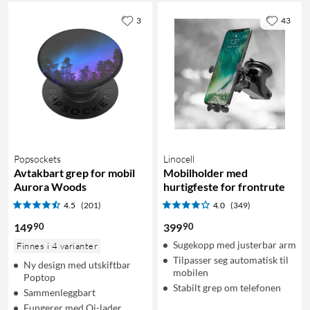
3
43
Popsockets
Linocell
Avtakbart grep for mobil
Mobilholder med
Aurora Woods
hurtigfeste for frontrute
4.5
(201)
4.0
(349)
90
90
149
399
Sugekopp med justerbar arm
Finnes i 4 varianter
Tilpasser seg automatisk til
Ny design med utskiftbar
mobilen
Poptop
Stabilt grep om telefonen
Sammenleggbart
Fungerer med Qi-lader