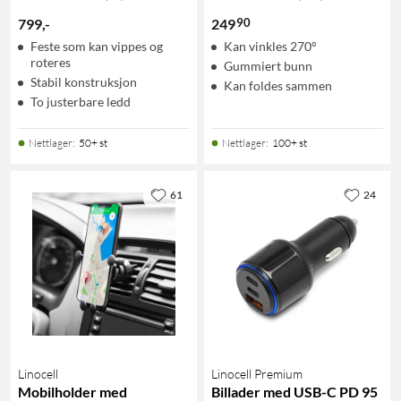
90
799
,
-
249
Feste som kan vippes og
Kan vinkles 270°
roteres
Gummiert bunn
Stabil konstruksjon
Kan foldes sammen
To justerbare ledd
Nettlager
:
50+ st
Nettlager
:
100+ st
61
24
Linocell
Linocell Premium
Mobilholder med
Billader med USB-C PD 95