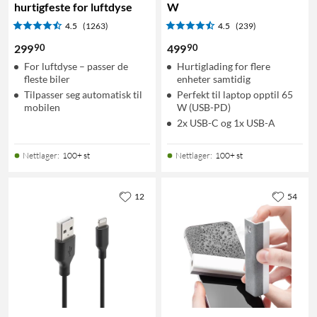
hurtigfeste for luftdyse
W
4.5
(1263)
4.5
(239)
90
90
299
499
For luftdyse – passer de
Hurtiglading for flere
fleste biler
enheter samtidig
Tilpasser seg automatisk til
Perfekt til laptop opptil 65
mobilen
W (USB-PD)
2x USB-C og 1x USB-A
Nettlager
:
100+ st
Nettlager
:
100+ st
12
54