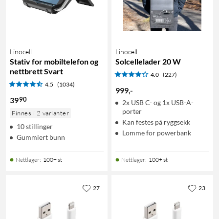
Linocell
Linocell
Stativ for mobiltelefon og
Solcellelader 20 W
nettbrett Svart
4.0
(227)
4.5
(1034)
999
,
-
90
39
2x USB C- og 1x USB-A-
porter
Finnes i 2 varianter
Kan festes på ryggsekk
10 stillinger
Lomme for powerbank
Gummiert bunn
Nettlager
:
100+ st
Nettlager
:
100+ st
27
23