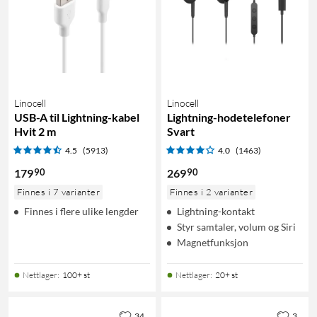
Linocell
Linocell
USB-A til Lightning-kabel
Lightning-hodetelefoner
Hvit 2 m
Svart
4.5
(5913)
4.0
(1463)
90
90
179
269
Finnes i 7 varianter
Finnes i 2 varianter
Finnes i flere ulike lengder
Lightning-kontakt
Styr samtaler, volum og Siri
Magnetfunksjon
Nettlager
:
100+ st
Nettlager
:
20+ st
34
3