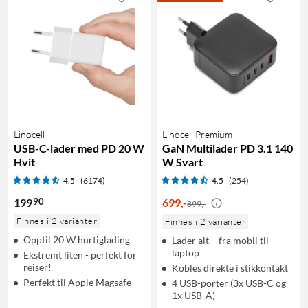
Linocell
Linocell Premium
USB-C-lader med PD 20 W
GaN Multilader PD 3.1 140
Hvit
W Svart
4.5
(6174)
4.5
(254)
90
199
699
,
-
899,-
Finnes i 2 varianter
Finnes i 2 varianter
Opptil 20 W hurtiglading
Lader alt – fra mobil til
laptop
Ekstremt liten - perfekt for
reiser!
Kobles direkte i stikkontakt
Perfekt til Apple Magsafe
4 USB-porter (3x USB-C og
1x USB-A)