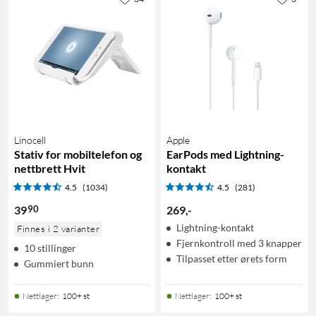
Linocell
Apple
Stativ for mobiltelefon og
EarPods med Lightning-
nettbrett Hvit
kontakt
4.5
(1034)
4.5
(281)
90
39
269
,
-
Lightning-kontakt
Finnes i 2 varianter
Fjernkontroll med 3 knapper
10 stillinger
Tilpasset etter ørets form
Gummiert bunn
Nettlager
:
100+ st
Nettlager
:
100+ st