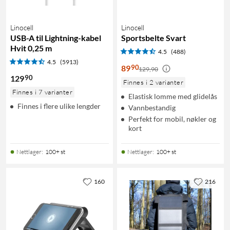
Linocell
Linocell
USB-A til Lightning-kabel
Sportsbelte Svart
Hvit 0,25 m
4.5
(488)
4.5
(5913)
90
89
129,90
90
129
Finnes i 2 varianter
Finnes i 7 varianter
Elastisk lomme med glidelås
Finnes i flere ulike lengder
Vannbestandig
Perfekt for mobil, nøkler og
kort
Nettlager
:
100+ st
Nettlager
:
100+ st
160
216