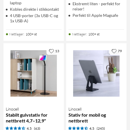
laptop
Ekstremt liten - perfekt for
reiser!
Kobles direkte i stikkontakt
Perfekt til Apple Magsafe
4 USB-porter (3x USB-C og
1x USB-A)
Nettlager
:
100+ st
Nettlager
:
100+ st
13
79
Linocell
Linocell
Stabilt gulvstativ for
Stativ for mobil og
nettbrett 4,7–12,9"
nettbrett
4.5
(63)
4.5
(245)