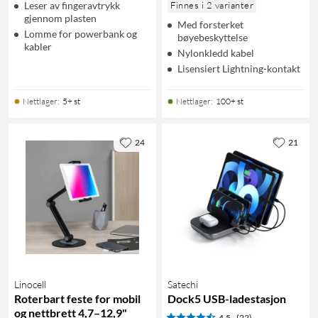
Leser av fingeravtrykk
Finnes i 2 varianter
gjennom plasten
Med forsterket
Lomme for powerbank og
bøyebeskyttelse
kabler
Nylonkledd kabel
Lisensiert Lightning-kontakt
Nettlager
:
5+ st
Nettlager
:
100+ st
24
21
Linocell
Satechi
Roterbart feste for mobil
Dock5 USB-ladestasjon
og nettbrett 4,7–12,9"
4.5
(22)