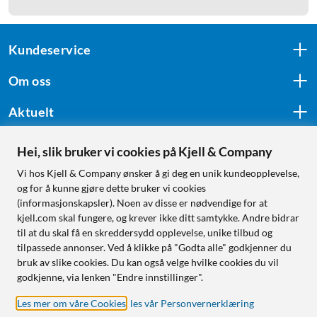
Kundeservice
Om oss
Aktuelt
Hei, slik bruker vi cookies på Kjell & Company
Følg oss
Vi hos Kjell & Company ønsker å gi deg en unik kundeopplevelse,
og for å kunne gjøre dette bruker vi cookies
(informasjonskapsler). Noen av disse er nødvendige for at
kjell.com skal fungere, og krever ikke ditt samtykke. Andre bidrar
Handle fra:
til at du skal få en skreddersydd opplevelse, unike tilbud og
tilpassede annonser. Ved å klikke på "Godta alle" godkjenner du
Sverige
bruk av slike cookies. Du kan også velge hvilke cookies du vil
Norge
godkjenne, via lenken "Endre innstillinger".
Les mer om våre Cookies
,
les vår Personvernerklæring