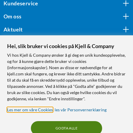
Kundeservice
Om oss
Aktuelt
Hei, slik bruker vi cookies på Kjell & Company
Følg oss
Vi hos Kjell & Company ønsker å gi deg en unik kundeopplevelse,
og for å kunne gjøre dette bruker vi cookies
(informasjonskapsler). Noen av disse er nødvendige for at
kjell.com skal fungere, og krever ikke ditt samtykke. Andre bidrar
Handle fra:
til at du skal få en skreddersydd opplevelse, unike tilbud og
tilpassede annonser. Ved å klikke på "Godta alle" godkjenner du
Sverige
bruk av slike cookies. Du kan også velge hvilke cookies du vil
Norge
godkjenne, via lenken "Endre innstillinger".
Les mer om våre Cookies
,
les vår Personvernerklæring
GODTA ALLE