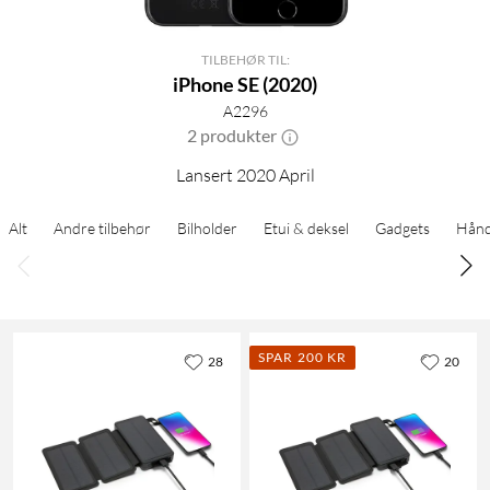
TILBEHØR TIL:
iPhone SE (2020)
A2296
2 produkter
Lansert 2020 April
Alt
Andre tilbehør
Bilholder
Etui & deksel
Gadgets
Hånd
SPAR 200 KR
28
20