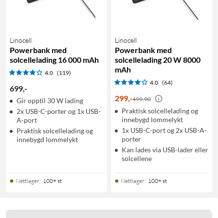
Linocell
Linocell
Powerbank med
Powerbank med
solcellelading 16 000 mAh
solcellelading 20 W 8000
mAh
4.0
(119)
4.0
(64)
699
,
-
299
,
-
499,90
Gir opptil 30 W lading
Praktisk solcellelading og
2x USB-C-porter og 1x USB-
innebygd lommelykt
A-port
1x USB-C-port og 2x USB-A-
Praktisk solcellelading og
porter
innebygd lommelykt
Kan lades via USB-lader eller
solcellene
Nettlager
:
100+ st
Nettlager
:
100+ st