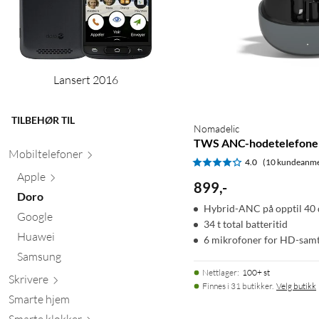
Lansert 2016
TILBEHØR TIL
Nomadelic
TWS ANC-hodetelefoner
Mobiltele
foner
4.0
(10 kundeanme
Apple
899
,
-
Doro
Hybrid-ANC på opptil 40
Google
34 t total batteritid
Huawei
6 mikrofoner for HD-samt
Samsung
Nettlager
:
100+ st
Skr
ivere
Finnes i 31 butikker.
Velg butikk
Smarte hjem
Smarte kl
okker