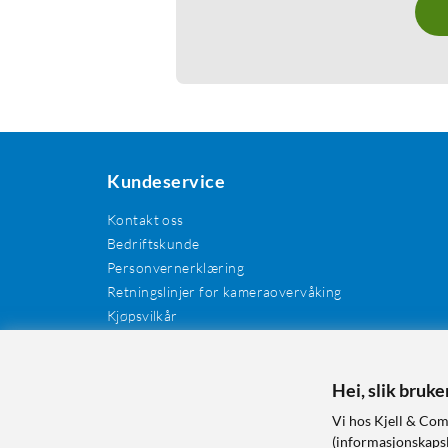
Kundeservice
Kontakt oss
Bedriftskunde
Personvernerklæring
Retningslinjer for kameraovervåking
Kjøpsvilkår
EE-avfall
Cookies / informasjonskapsler
Kundeanmeldelser
Hei, slik bruk
Manualer og drivere
Vi hos Kjell & Com
Retur og reklamasjon
(informasjonskapsle