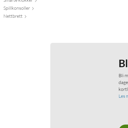
Spillkons
oller
Nett
brett
B
Bli 
dage
kort
Les 