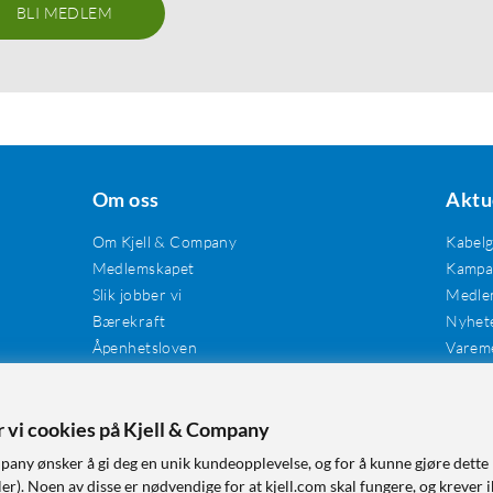
BLI MEDLEM
Om oss
Aktu
Om Kjell & Company
Kabel
Medlemskapet
Kampan
Slik jobber vi
Medle
Bærekraft
Nyhet
Åpenhetsloven
Varem
Karriere
Våre butikker
Tilgjengelighet
er vi cookies på Kjell & Company
pany ønsker å gi deg en unik kundeopplevelse, og for å kunne gjøre dette 
r). Noen av disse er nødvendige for at kjell.com skal fungere, og krever i