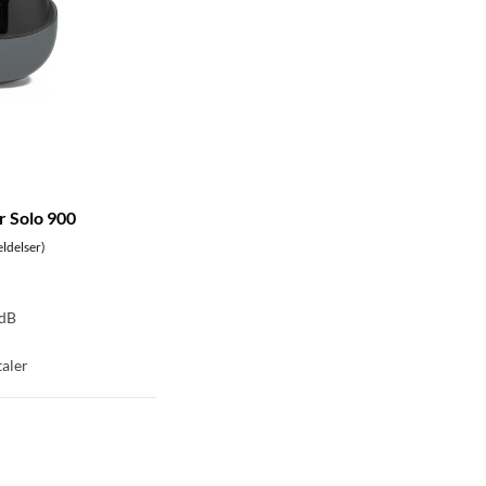
 Solo 900
ldelser)
 dB
aler