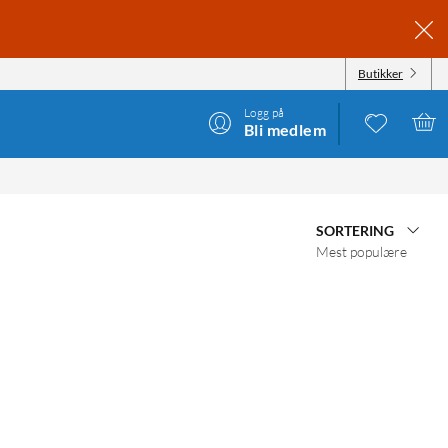
Butikker
Logg på
Bli medlem
SORTERING
Mest populære