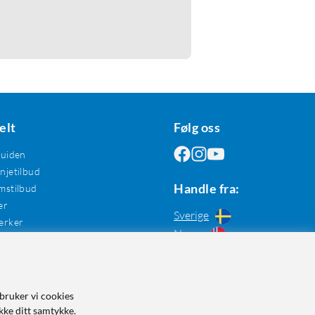
elt
Følg oss
guiden
jetilbud
Handle fra:
mstilbud
er
Sverige
erker
Norge
bruker vi cookies
kke ditt samtykke.