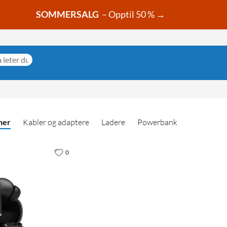
SOMMERSALG
– Opptil 50 % →
ner
Kabler og adaptere
Ladere
Powerbank
0