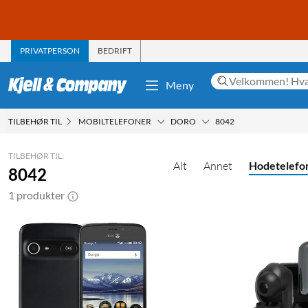
PRIVATPERSON
BEDRIFT
Meny
TILBEHØR TIL
MOBILTELEFONER
DORO
8042
TILBEHØR TIL:
Alt
Annet
Hodetelefo
8042
1 produkter