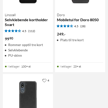
Linocell
Doro
Selvklebende kortholder
Mobiletui for Doro 8050
Svart
4.5
(28)
4.5
(112)
249
,
-
90
99
Plats til tre kort
Rommer opptil tre kort
Selvklebende
PU-skinn
Nettlager
:
100+ st
Nettlager
:
20+ st
4