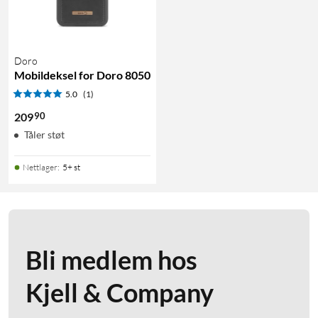
Doro
Mobildeksel for Doro 8050
5.0
(1)
90
209
Tåler støt
Nettlager
:
5+ st
Bli medlem hos
Kjell & Company