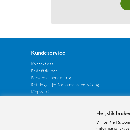
Kundeservice
Kontakt oss
Bedriftskunde
Personvernerklæring
Retningslinjer for kameraovervåking
Kjøpsvilkår
EE-avfall
Cookies / informasjonskapsler
Kundeanmeldelser
Hei, slik bruk
Manualer og drivere
Vi hos Kjell & Com
Retur og reklamasjon
(informasjonskapsle