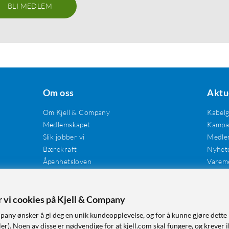
BLI MEDLEM
Om oss
Aktu
Om Kjell & Company
Kabel
Medlemskapet
Kampan
Slik jobber vi
Medle
Bærekraft
Nyhet
Åpenhetsloven
Varem
Karriere
Våre butikker
Tilgjengelighet
er vi cookies på Kjell & Company
pany ønsker å gi deg en unik kundeopplevelse, og for å kunne gjøre dette 
r). Noen av disse er nødvendige for at kjell.com skal fungere, og krever i