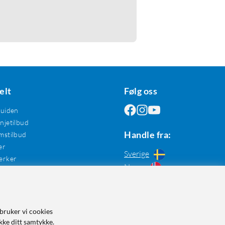
elt
Følg oss
guiden
jetilbud
Handle fra:
mstilbud
er
Sverige
erker
Norge
bruker vi cookies
kke ditt samtykke.