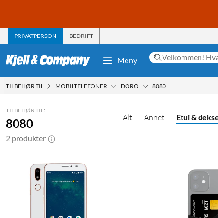
PRIVATPERSON
BEDRIFT
Meny
TILBEHØR TIL
MOBILTELEFONER
DORO
8080
TILBEHØR TIL:
Alt
Annet
Etui & dekse
8080
2 produkter