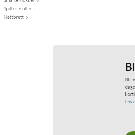
Spillkons
oller
Nett
brett
B
Bli 
dage
kort
Les 