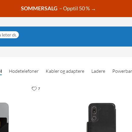
SOMMERSALG
– Opptil 50 % →
l
Hodetelefoner
Kabler og adaptere
Ladere
Powerba
7