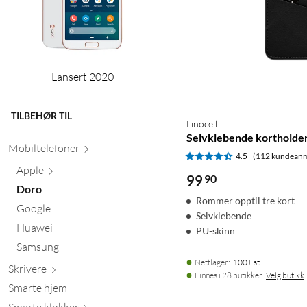
Lansert 2020
TILBEHØR TIL
Linocell
Selvklebende kortholder
Mobiltele
foner
4.5
(112 kundeanm
Apple
99
90
Doro
Rommer opptil tre kort
Google
Selvklebende
Huawei
PU-skinn
Samsung
Nettlager
:
100+ st
Skr
ivere
Finnes i 28 butikker.
Velg butikk
Smarte hjem
Smarte kl
okker