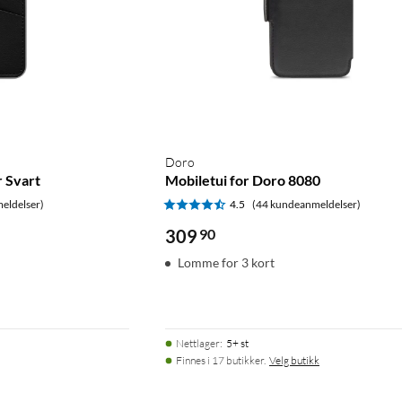
Doro
 Svart
Mobiletui for Doro 8080
eldelser)
4.5
(44 kundeanmeldelser)
309
90
Lomme for 3 kort
Nettlager
:
5+ st
Finnes i 17 butikker.
Velg butikk