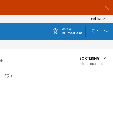
Butikker
Logg på
Bli medlem
SORTERING
nk
Mest populære
5