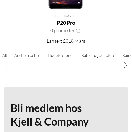
TILBEHØR TIL:
P20 Pro
0 produkter
Lansert 2018 Mars
Alt
Andre tilbehør
Hodetelefoner
Kabler og adaptere
Kame
Bli medlem hos
Kjell & Company