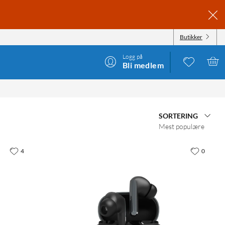
Butikker
Logg på
Bli medlem
SORTERING
Mest populære
4
0