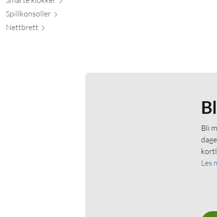
Spillkons
oller
Nett
brett
B
Bli 
dage
kort
Les 