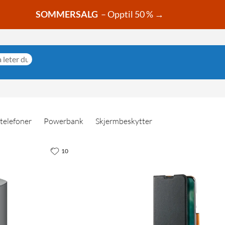
SOMMERSALG
– Opptil 50 % →
telefoner
Powerbank
Skjermbeskytter
10