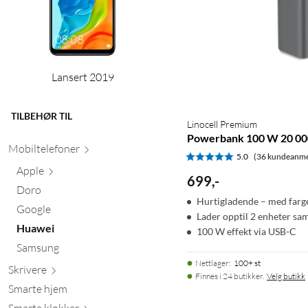
Lansert 2019
TILBEHØR TIL
Linocell Premium
Powerbank 100 W 20 0
Mobiltele
foner
5.0
(36 kundeanme
Apple
699
,
-
Doro
Hurtigladende – med farg
Google
Lader opptil 2 enheter sam
Huawei
100 W effekt via USB-C
Samsung
Nettlager
:
100+ st
Skr
ivere
Finnes i 24 butikker.
Velg butikk
Smarte hjem
Smarte kl
okker