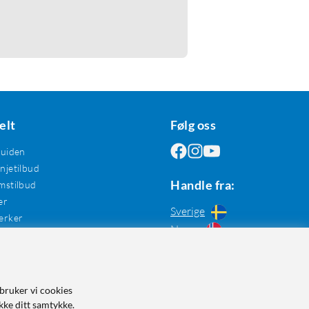
elt
Følg oss
guiden
jetilbud
Handle fra:
mstilbud
er
Sverige
erker
Norge
bruker vi cookies
kke ditt samtykke.