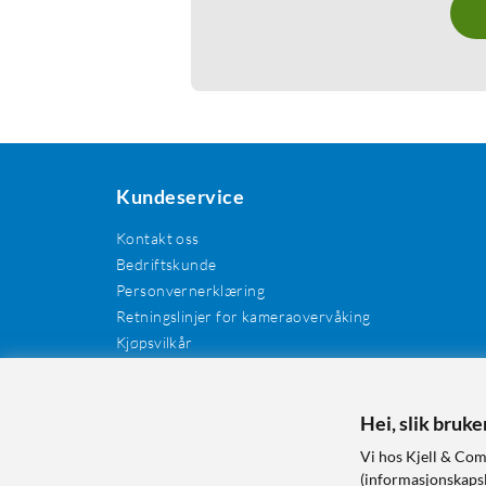
Kundeservice
Kontakt oss
Bedriftskunde
Personvernerklæring
Retningslinjer for kameraovervåking
Kjøpsvilkår
EE-avfall
Cookies / informasjonskapsler
Kundeanmeldelser
Hei, slik bruk
Manualer og drivere
Vi hos Kjell & Com
Retur og reklamasjon
(informasjonskapsle