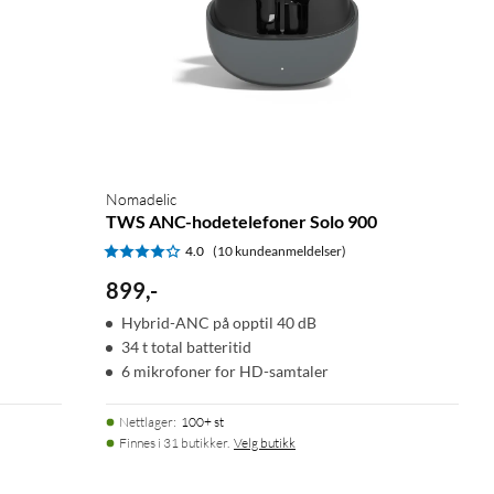
Nomadelic
TWS ANC-hodetelefoner Solo 900
4.0
(10 kundeanmeldelser)
899
,
-
Hybrid-ANC på opptil 40 dB
34 t total batteritid
6 mikrofoner for HD-samtaler
Nettlager
:
100+ st
Finnes i 31 butikker.
Velg butikk