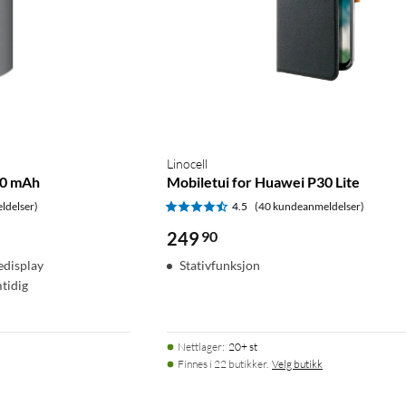
Linocell
00 mAh
Mobiletui for Huawei P30 Lite
ldelser)
4.5
(40 kundeanmeldelser)
249
90
edisplay
Stativfunksjon
tidig
Nettlager
:
20+ st
Finnes i 22 butikker.
Velg butikk