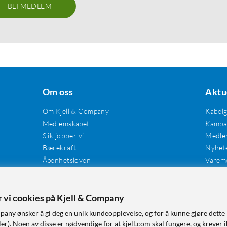
BLI MEDLEM
Om oss
Aktu
Om Kjell & Company
Kabel
Medlemskapet
Kampan
Slik jobber vi
Medle
Bærekraft
Nyhet
Åpenhetsloven
Varem
Karriere
Våre butikker
Tilgjengelighet
er vi cookies på Kjell & Company
pany ønsker å gi deg en unik kundeopplevelse, og for å kunne gjøre dette 
r). Noen av disse er nødvendige for at kjell.com skal fungere, og krever i