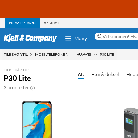
PRIVATPERSON
BEDRIFT
Meny
TILBEHØR TIL
MOBILTELEFONER
HUAWEI
P30 LITE
TILBEHØR TIL:
Alt
Etui & deksel
Hode
P30 Lite
3 produkter