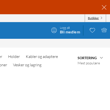
Butikker
Logg på
Bli medlem
er
Holder
Kabler og adaptere
SORTERING
Mest populære
oner
Vesker og lagring