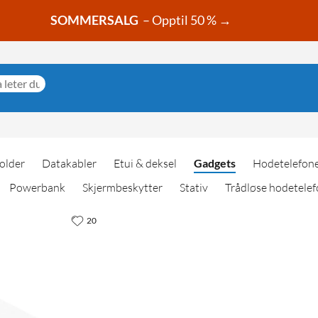
SOMMERSALG
– Opptil 50 % →
older
Datakabler
Etui & deksel
Gadgets
Hodetelefon
Powerbank
Skjermbeskytter
Stativ
Trådløse hodetelef
20