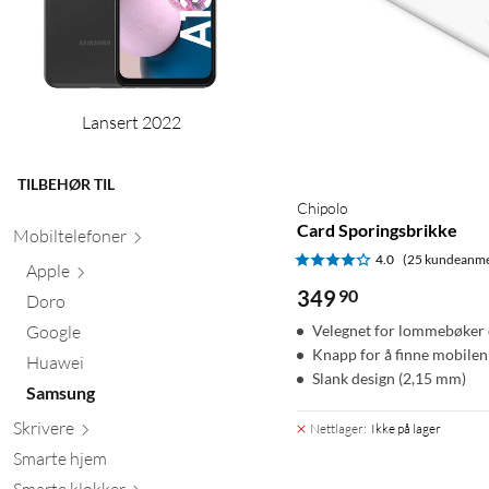
Lansert 2022
TILBEHØR TIL
Chipolo
Card Sporingsbrikke
Mobiltele
foner
4.0
(25 kundeanme
Apple
349
90
Doro
Google
Velegnet for lommebøker 
Knapp for å finne mobilen
Huawei
Slank design (2,15 mm)
Samsung
Skr
ivere
Nettlager
:
Ikke på lager
Smarte hjem
Smarte kl
okker