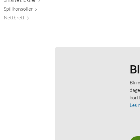
Spillkons
oller
Nett
brett
B
Bli 
dage
kort
Les 