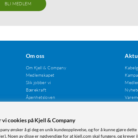
BLI MEDLEM
Om oss
Aktu
Om Kjell & Company
Kabel
Medlemskapet
Kampan
Slik jobber vi
Medle
Bærekraft
Nyhet
Åpenhetsloven
Varem
Karriere
Våre butikker
Tilgjengelighet
er vi cookies på Kjell & Company
pany ønsker å gi deg en unik kundeopplevelse, og for å kunne gjøre dette 
r). Noen av disse er nødvendige for at kjell.com skal fungere, og krever i