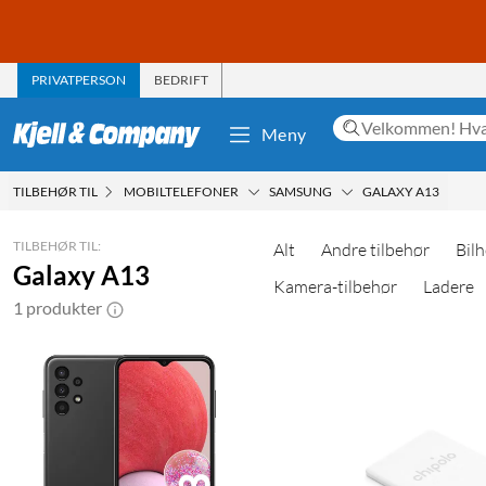
PRIVATPERSON
BEDRIFT
Meny
TILBEHØR TIL
MOBILTELEFONER
SAMSUNG
GALAXY A13
TILBEHØR TIL:
Alt
Andre tilbehør
Bilh
Galaxy A13
Kamera-tilbehør
Ladere
1 produkter