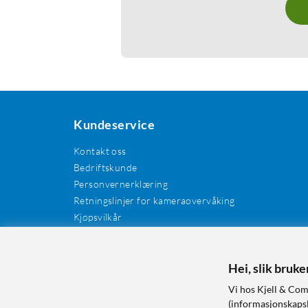
Kundeservice
Kontakt oss
Bedriftskunde
Personvernerklæring
Retningslinjer for kameraovervåking
Kjøpsvilkår
EE-avfall
Cookies / informasjonskapsler
Kundeanmeldelser
Hei, slik bruk
Manualer og drivere
Vi hos Kjell & Com
Retur og reklamasjon
(informasjonskapsle