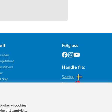
elt
Følg oss
guiden
jetilbud
Handle fra:
mstilbud
er
Sverige
erker
Norge
bruker vi cookies
kke ditt samtykke.