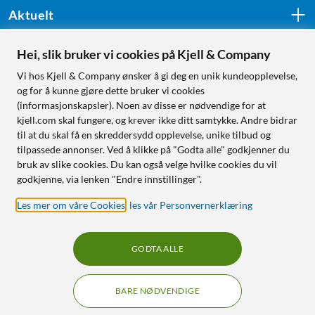
Aktuelt
Hei, slik bruker vi cookies på Kjell & Company
Følg oss
Vi hos Kjell & Company ønsker å gi deg en unik kundeopplevelse,
og for å kunne gjøre dette bruker vi cookies
(informasjonskapsler). Noen av disse er nødvendige for at
kjell.com skal fungere, og krever ikke ditt samtykke. Andre bidrar
Handle fra:
til at du skal få en skreddersydd opplevelse, unike tilbud og
tilpassede annonser. Ved å klikke på "Godta alle" godkjenner du
Sverige
bruk av slike cookies. Du kan også velge hvilke cookies du vil
Norge
godkjenne, via lenken "Endre innstillinger".
Les mer om våre Cookies
,
les vår Personvernerklæring
GODTA ALLE
BARE NØDVENDIGE
RÅD OG TILBEHØR TIL
HJEMMEELEKTRONIKK
Filtre