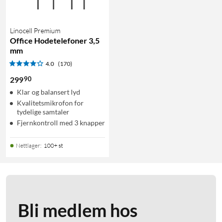
Linocell Premium
Office Hodetelefoner 3,5
mm
4.0
(170)
90
299
Klar og balansert lyd
Kvalitetsmikrofon for
tydelige samtaler
Fjernkontroll med 3 knapper
Nettlager
:
100+ st
Bli medlem hos