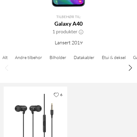
TILBEHØR TIL:
Galaxy A40
1 produkter
Lansert 2019
Alt
Andre tilbehør
Bilholder
Datakabler
Etui & deksel
G
6