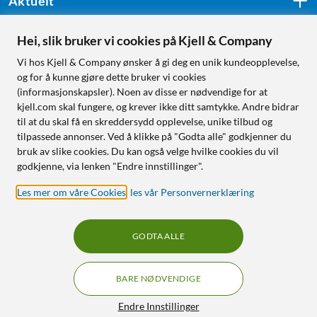
Aktuelt
Hei, slik bruker vi cookies på Kjell & Company
Følg oss
Vi hos Kjell & Company ønsker å gi deg en unik kundeopplevelse,
og for å kunne gjøre dette bruker vi cookies
(informasjonskapsler). Noen av disse er nødvendige for at
kjell.com skal fungere, og krever ikke ditt samtykke. Andre bidrar
Handle fra:
til at du skal få en skreddersydd opplevelse, unike tilbud og
tilpassede annonser. Ved å klikke på "Godta alle" godkjenner du
Sverige
bruk av slike cookies. Du kan også velge hvilke cookies du vil
Norge
godkjenne, via lenken "Endre innstillinger".
Les mer om våre Cookies
,
les vår Personvernerklæring
GODTA ALLE
BARE NØDVENDIGE
RÅD OG TILBEHØR TIL
HJEMMEELEKTRONIKK
Filtre
Endre Innstillinger