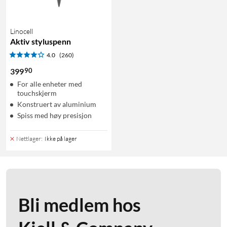
Linocell
Aktiv styluspenn
4.0
(260)
90
399
For alle enheter med
touchskjerm
Konstruert av aluminium
Spiss med høy presisjon
Nettlager
:
Ikke på lager
Bli medlem hos