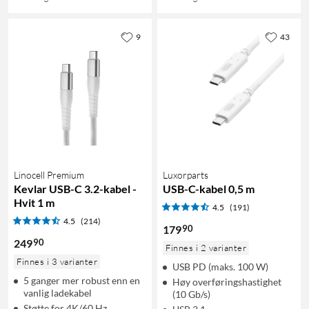
9
43
Linocell Premium
Luxorparts
Kevlar USB-C 3.2-kabel -
USB-C-kabel 0,5 m
Hvit 1 m
4.5
(191)
4.5
(214)
90
179
90
249
Finnes i 2 varianter
Finnes i 3 varianter
USB PD (maks. 100 W)
5 ganger mer robust enn en
Høy overføringshastighet
vanlig ladekabel
(10 Gb/s)
Støtte for 4K/60 Hz