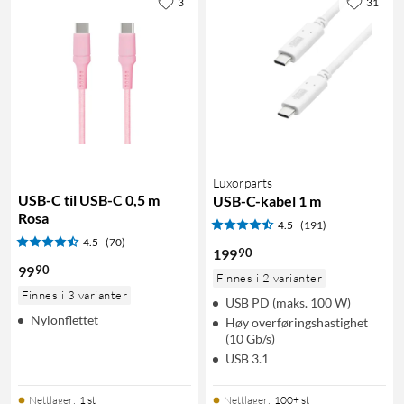
3
31
Luxorparts
USB-C til USB-C 0,5 m
USB-C-kabel 1 m
Rosa
4.5
(191)
4.5
(70)
90
199
90
99
Finnes i 2 varianter
Finnes i 3 varianter
USB PD (maks. 100 W)
Nylonflettet
Høy overføringshastighet
(10 Gb/s)
USB 3.1
Nettlager
:
1 st
Nettlager
:
100+ st