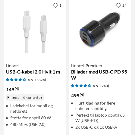
1
24
Linocell
Linocell Premium
USB-C-kabel 2.0 Hvit 1 m
Billader med USB-C PD 95
W
4.5
(3374)
4.5
(240)
90
149
90
499
Finnes i 8 varianter
Hurtiglading for flere
Ladekabel for mobil og
enheter samtidig
nettbrett
Perfekt til laptop opptil 65
Støtte for opptil 60 W
W (USB-PD)
480 Mb/s (USB 2.0)
2x USB-C og 1x USB-A