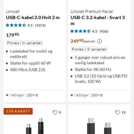
Linocell
Linocell Premium Kevlar
USB-C-kabel 2.0 Hvit 2 m
USB-C 3.2-kabel - Svart 3
m
4.5
(3374)
4.5
(456)
90
179
90
249
349,90
Finnes i 8 varianter
Finnes i 3 varianter
Ladekabel for mobil og
nettbrett
5 ganger mer robust enn en
vanlig ladekabel
Støtte for opptil 60 W
Støtte for 4K/60 Hz
480 Mb/s (USB 2.0)
USB 3.2 (10 Gb/s) og USB PD
(maks. 100 W)
Nettlager
:
100+ st
Nettlager
:
100+ st
33% RABATT
9
19