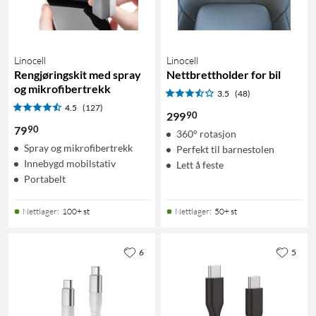
Linocell
Linocell
Rengjøringskit med spray
Nettbrettholder for bil
og mikrofibertrekk
3.5
(48)
4.5
(127)
90
299
90
79
360° rotasjon
Spray og mikrofibertrekk
Perfekt til barnestolen
Innebygd mobilstativ
Lett å feste
Portabelt
Nettlager
:
100+ st
Nettlager
:
50+ st
6
5