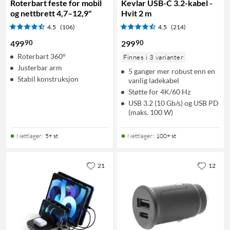
Roterbart feste for mobil
Kevlar USB-C 3.2-kabel -
og nettbrett 4,7–12,9"
Hvit 2 m
4.5
(106)
4.5
(214)
90
90
499
299
Roterbart 360°
Finnes i 3 varianter
Justerbar arm
5 ganger mer robust enn en
Stabil konstruksjon
vanlig ladekabel
Støtte for 4K/60 Hz
USB 3.2 (10 Gb/s) og USB PD
(maks. 100 W)
Nettlager
:
5+ st
Nettlager
:
100+ st
21
12