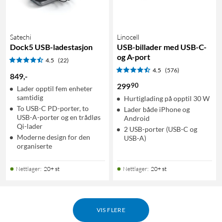
Satechi
Linocell
Dock5 USB-ladestasjon
USB-billader med USB-C-
og A-port
4.5
(22)
4.5
(576)
849
,
-
90
299
Lader opptil fem enheter
samtidig
Hurtiglading på opptil 30 W
To USB-C PD-porter, to
Lader både iPhone og
USB-A-porter og en trådløs
Android
Qi-lader
2 USB-porter (USB-C og
Moderne design for den
USB-A)
organiserte
Nettlager
:
20+ st
Nettlager
:
20+ st
VIS FLERE