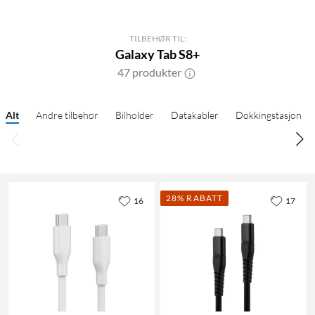
TILBEHØR TIL:
Galaxy Tab S8+
47 produkter
Alt
Andre tilbehør
Bilholder
Datakabler
Dokkingstasjon
28% RABATT
16
17