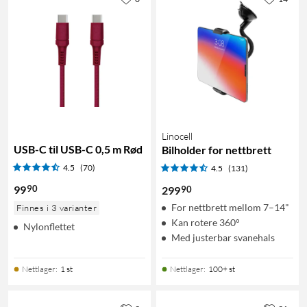
Linocell
USB-C til USB-C 0,5 m Rød
Bilholder for nettbrett
4.5
(70)
4.5
(131)
90
99
90
299
For nettbrett mellom 7–14"
Finnes i 3 varianter
Kan rotere 360°
Nylonflettet
Med justerbar svanehals
Nettlager
:
1 st
Nettlager
:
100+ st