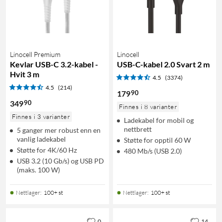
Linocell Premium
Linocell
Kevlar USB-C 3.2-kabel -
USB-C-kabel 2.0 Svart 2 m
Hvit 3 m
4.5
(3374)
4.5
(214)
90
179
90
349
Finnes i 8 varianter
Finnes i 3 varianter
Ladekabel for mobil og
nettbrett
5 ganger mer robust enn en
vanlig ladekabel
Støtte for opptil 60 W
Støtte for 4K/60 Hz
480 Mb/s (USB 2.0)
USB 3.2 (10 Gb/s) og USB PD
(maks. 100 W)
Nettlager
:
100+ st
Nettlager
:
100+ st
0
14