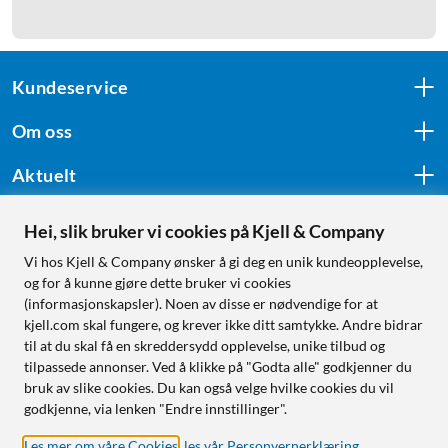
Kundeservice
Om oss
Aktuelt
Hei, slik bruker vi cookies på Kjell & Company
Følg oss
Vi hos Kjell & Company ønsker å gi deg en unik kundeopplevelse,
og for å kunne gjøre dette bruker vi cookies
(informasjonskapsler). Noen av disse er nødvendige for at
kjell.com skal fungere, og krever ikke ditt samtykke. Andre bidrar
Handle fra:
til at du skal få en skreddersydd opplevelse, unike tilbud og
tilpassede annonser. Ved å klikke på "Godta alle" godkjenner du
Sverige
bruk av slike cookies. Du kan også velge hvilke cookies du vil
Norge
godkjenne, via lenken "Endre innstillinger".
Les mer om våre Cookies
,
les vår Personvernerklæring