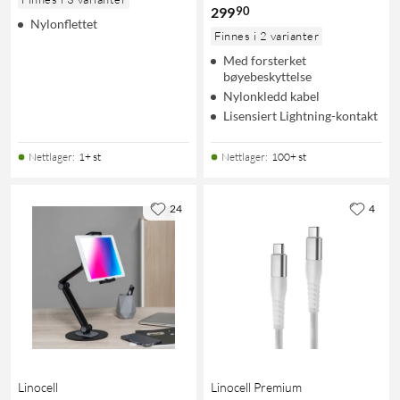
90
299
Nylonflettet
Finnes i 2 varianter
Med forsterket
bøyebeskyttelse
Nylonkledd kabel
Lisensiert Lightning-kontakt
Nettlager
:
1+ st
Nettlager
:
100+ st
24
4
Linocell
Linocell Premium