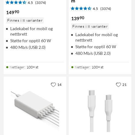
m
4.5
(3374)
4.5
(3374)
90
149
90
139
Finnes i 8 varianter
Finnes i 8 varianter
Ladekabel for mobil og
nettbrett
Ladekabel for mobil og
nettbrett
Støtte for opptil 60 W
Støtte for opptil 60 W
480 Mb/s (USB 2.0)
480 Mb/s (USB 2.0)
Nettlager
:
100+ st
Nettlager
:
100+ st
14
21