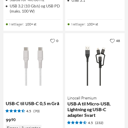
USB 3.1
USB 3.2 (10 Gb/s) og USB PD
(maks. 100 W)
Nettlager
:
100+ st
Nettlager
:
100+ st
0
48
Linocell Premium
USB-C til USB-C 0,5 m Grå
USB-A til Micro-USB,
Lightning og USB-C
4.5
(70)
adapter Svart
90
99
4.5
(232)
Finnes i 3 varianter