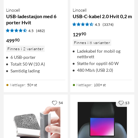
Linocell
Linocell
USB-ladestasjon med 6
USB-C-kabel 2.0 Hvit 0,2 m
porter Hvit
4.5
(3374)
4.5
(482)
90
129
90
499
Finnes i 8 varianter
Finnes i 2 varianter
Ladekabel for mobil og
nettbrett
6 USB-porter
Støtte for opptil 60 W
Totalt 50 W (10 A)
480 Mb/s (USB 2.0)
Samtidig lading
Nettlager
:
50+ st
Nettlager
:
100+ st
54
13