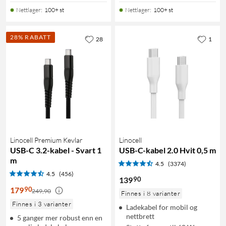
Nettlager
:
100+ st
Nettlager
:
100+ st
28% RABATT
28
1
Linocell Premium Kevlar
Linocell
USB-C 3.2-kabel - Svart 1
USB-C-kabel 2.0 Hvit 0,5 m
m
4.5
(3374)
4.5
(456)
90
139
90
179
249,90
Finnes i 8 varianter
Finnes i 3 varianter
Ladekabel for mobil og
nettbrett
5 ganger mer robust enn en