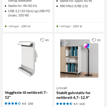
vanlig ladekabel
Støtte for opptil 60 W
Støtte for 4K/60 Hz
480 Mb/s (USB 2.0)
USB 3.2 (10 Gb/s) og USB PD
(maks. 100 W)
Nettlager
:
100+ st
Nettlager
:
100+ st
41
13
Linocell
Veggfeste til nettbrett 7–
Stabilt gulvstativ for
12''
nettbrett 4,7–12,9"
4.0
(20)
4.5
(63)