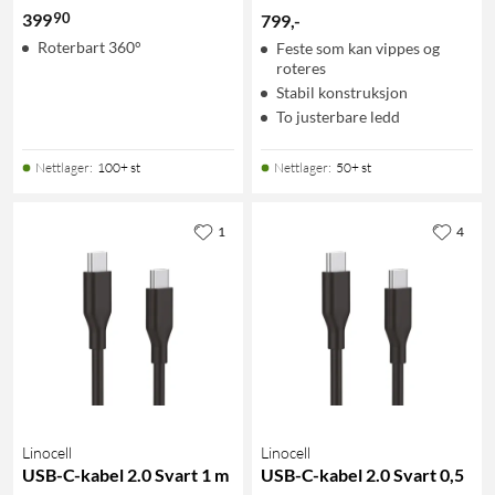
90
399
799
,
-
Roterbart 360°
Feste som kan vippes og
roteres
Stabil konstruksjon
To justerbare ledd
Nettlager
:
100+ st
Nettlager
:
50+ st
1
4
Linocell
Linocell
USB-C-kabel 2.0 Svart 1 m
USB-C-kabel 2.0 Svart 0,5