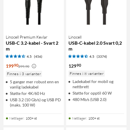
Linocell Premium Kevlar
Linocell
USB-C 3.2-kabel - Svart 2
USB-C-kabel 2.0 Svart 0,2
m
m
4.5
(456)
4.5
(3374)
90
90
199
129
299,90
Finnes i 8 varianter
Finnes i 3 varianter
Ladekabel for mobil og
5 ganger mer robust enn en
nettbrett
vanlig ladekabel
Støtte for opptil 60 W
Støtte for 4K/60 Hz
480 Mb/s (USB 2.0)
USB 3.2 (10 Gb/s) og USB PD
(maks. 100 W)
Nettlager
:
100+ st
Nettlager
:
100+ st