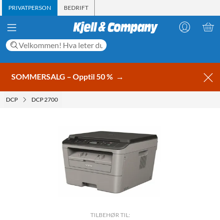
PRIVATPERSON
BEDRIFT
SOMMERSALG – Opptil 50 %
→
DCP
DCP 2700
TILBEHØR TIL: