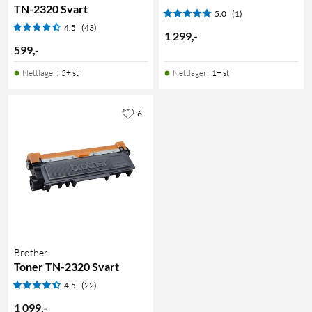
TN-2320 Svart
5.0
(1)
4.5
(43)
1 299
,
-
599
,
-
Nettlager
:
5+ st
Nettlager
:
1+ st
6
Brother
Toner TN-2320 Svart
4.5
(22)
1 099
,
-