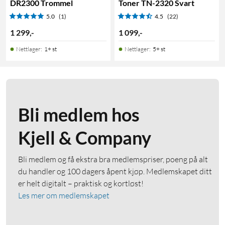
DR2300 Trommel
Toner TN-2320 Svart
5.0
(1)
4.5
(22)
1 299
,
-
1 099
,
-
Nettlager
:
1+ st
Nettlager
:
5+ st
Bli medlem hos
Kjell & Company
Bli medlem og få ekstra bra medlemspriser, poeng på alt
du handler og 100 dagers åpent kjøp. Medlemskapet ditt
er helt digitalt – praktisk og kortløst!
Les mer om medlemskapet