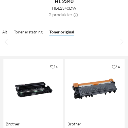
HL 2340
HL-L2340DW
2 produkter
Alt
Toner erstatning
Toner original
0
6
Brother
Brother