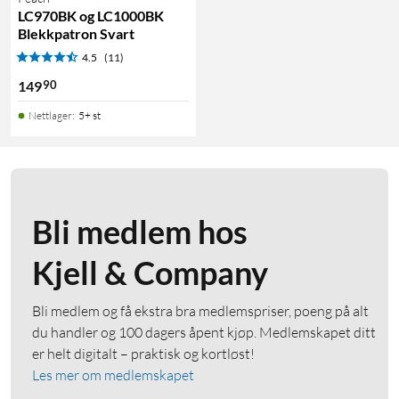
LC970BK og LC1000BK
Blekkpatron Svart
4.5
(11)
90
149
Nettlager
:
5+ st
Bli medlem hos
Kjell & Company
Bli medlem og få ekstra bra medlemspriser, poeng på alt
du handler og 100 dagers åpent kjøp. Medlemskapet ditt
er helt digitalt – praktisk og kortløst!
Les mer om medlemskapet