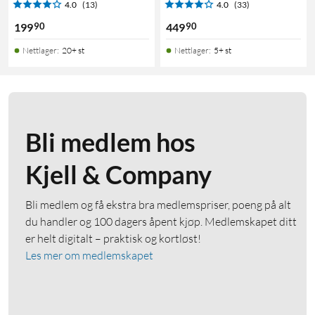
4.0
(13)
4.0
(33)
90
90
199
449
Nettlager
:
20+ st
Nettlager
:
5+ st
Bli medlem hos
Kjell & Company
Bli medlem og få ekstra bra medlemspriser, poeng på alt
du handler og 100 dagers åpent kjøp. Medlemskapet ditt
er helt digitalt – praktisk og kortløst!
Les mer om medlemskapet