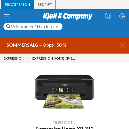
PRIVATPERSON
BEDRIFT
SOMMERSALG – Opptil 50 %
→
EXPRESSION
EXPRESSION HOME XP-312
TILBEHØR TIL:
Expression Home XP-312