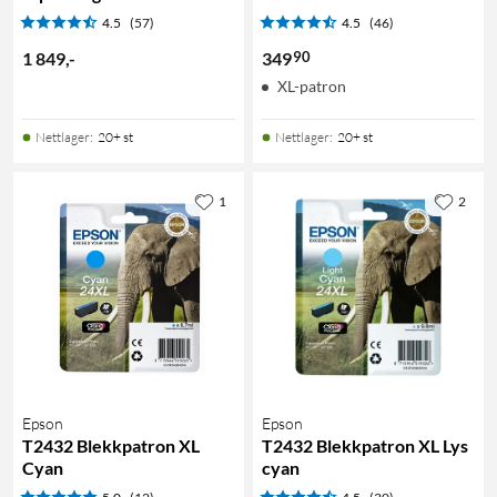
4.5
(57)
4.5
(46)
90
1 849
,
-
349
XL-patron
Nettlager
:
20+ st
Nettlager
:
20+ st
1
2
Epson
Epson
T2432 Blekkpatron XL
T2432 Blekkpatron XL Lys
Cyan
cyan