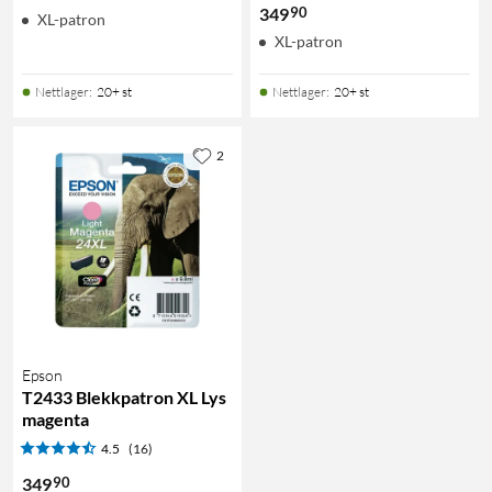
90
349
XL-patron
XL-patron
Nettlager
:
20+ st
Nettlager
:
20+ st
2
Epson
T2433 Blekkpatron XL Lys
magenta
4.5
(16)
90
349