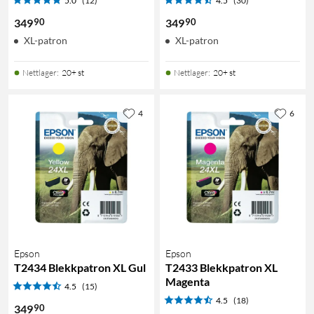
5.0
(12)
4.5
(30)
90
90
349
349
XL-patron
XL-patron
Nettlager
:
20+ st
Nettlager
:
20+ st
4
6
Epson
Epson
T2434 Blekkpatron XL Gul
T2433 Blekkpatron XL
Magenta
4.5
(15)
4.5
(18)
90
349