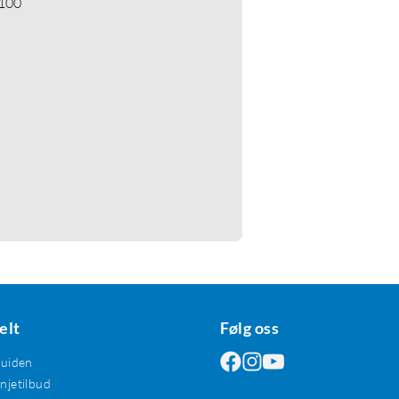
 100
elt
Følg oss
guiden
jetilbud