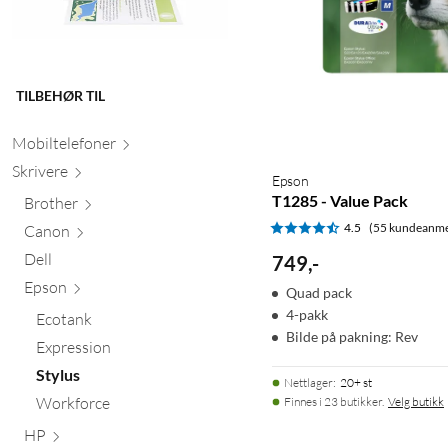
TILBEHØR TIL
Mobiltele
foner
Skr
ivere
Epson
T1285 - Value Pack
Brother
4.5
(55 kundeanme
Canon
Dell
749
,
-
Epson
Quad pack
4-pakk
Ecotank
Bilde på pakning: Rev
Expression
Stylus
Nettlager
:
20+ st
Workforce
Finnes i 23 butikker.
Velg butikk
HP