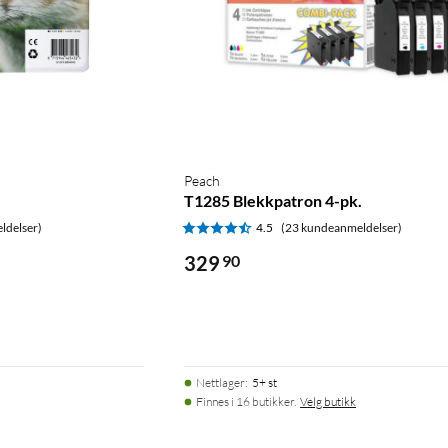
Peach
T1285 Blekkpatron 4-pk.
ldelser)
4.5
(23 kundeanmeldelser)
329
90
Nettlager
:
5+ st
Finnes i 16 butikker.
Velg butikk