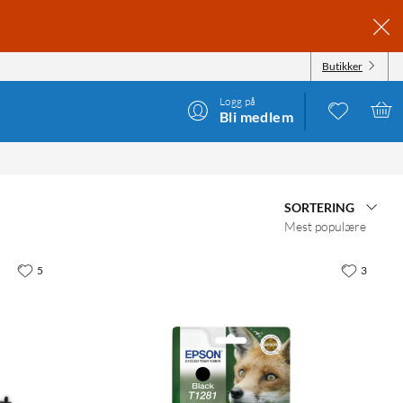
Butikker
Logg på
Bli medlem
SORTERING
Mest populære
5
3