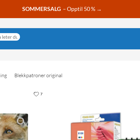
SOMMERSALG
– Opptil 50 % →
ning
Blekkpatroner original
7