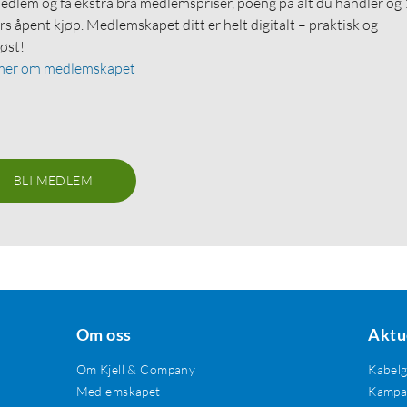
medlem og få ekstra bra medlemspriser, poeng på alt du handler og
rs åpent kjøp. Medlemskapet ditt er helt digitalt – praktisk og
løst!
mer om medlemskapet
BLI MEDLEM
Om oss
Aktu
Om Kjell & Company
Kabel
Medlemskapet
Kampan