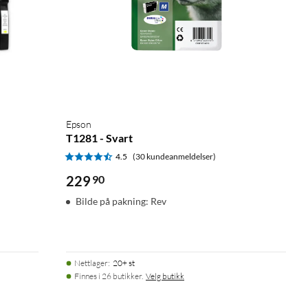
Epson
T1281 - Svart
4.5
(30 kundeanmeldelser)
229
90
Bilde på pakning: Rev
Nettlager
:
20+ st
Finnes i 26 butikker.
Velg butikk