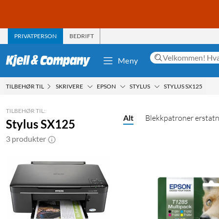
PRIVATPERSON
BEDRIFT
Meny
TILBEHØR TIL
SKRIVERE
EPSON
STYLUS
STYLUS SX125
TILBEHØR TIL:
Alt
Blekkpatroner erstat
Stylus SX125
3 produkter