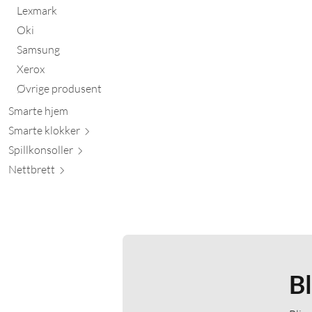
Lexmark
Oki
Samsung
Xerox
Øvrige produsent
Smarte hjem
Smarte kl
okker
Spillkons
oller
Nett
brett
B