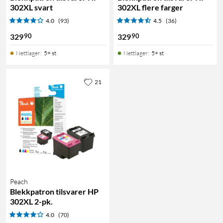
302XL svart
302XL flere farger
4.0
(93)
4.5
(36)
90
90
329
329
Nettlager
:
5+ st
Nettlager
:
5+ st
21
Peach
Blekkpatron tilsvarer HP
302XL 2-pk.
4.0
(70)