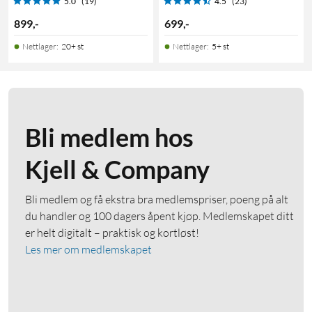
5.0
(19)
4.5
(23)
899
,
-
699
,
-
Nettlager
:
20+ st
Nettlager
:
5+ st
Bli medlem hos
Kjell & Company
Bli medlem og få ekstra bra medlemspriser, poeng på alt
du handler og 100 dagers åpent kjøp. Medlemskapet ditt
er helt digitalt – praktisk og kortløst!
Les mer om medlemskapet