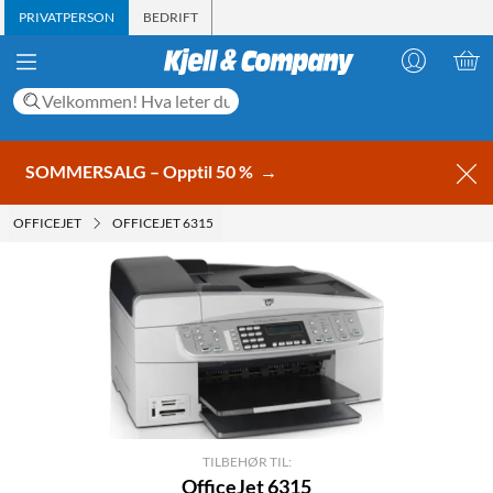
PRIVATPERSON
BEDRIFT
SOMMERSALG – Opptil 50 %
→
OFFICEJET
OFFICEJET 6315
TILBEHØR TIL:
OfficeJet 6315