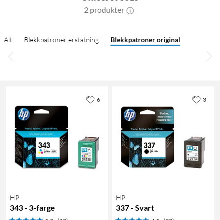
2 produkter
Alt
Blekkpatroner erstatning
Blekkpatroner original
6
3
HP
HP
343 - 3-farge
337 - Svart