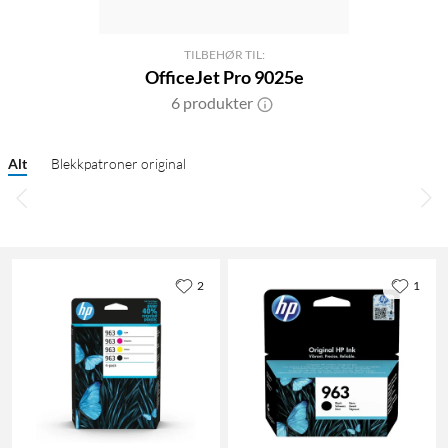
TILBEHØR TIL:
OfficeJet Pro 9025e
6 produkter
Alt
Blekkpatroner original
2
1