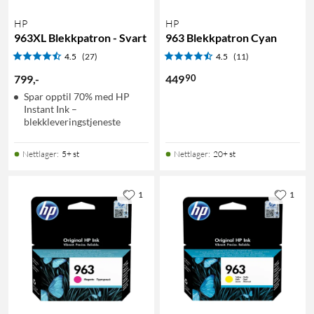
HP
HP
963XL Blekkpatron - Svart
963 Blekkpatron Cyan
4.5
(27)
4.5
(11)
90
799
,
-
449
Spar opptil 70% med HP
Instant Ink –
blekkleveringstjeneste
Nettlager
:
5+ st
Nettlager
:
20+ st
1
1