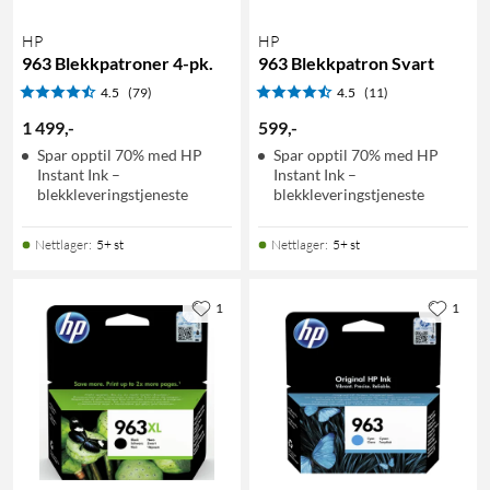
HP
HP
963 Blekkpatroner 4-pk.
963 Blekkpatron Svart
4.5
(79)
4.5
(11)
1 499
,
-
599
,
-
Spar opptil 70% med HP
Spar opptil 70% med HP
Instant Ink –
Instant Ink –
blekkleveringstjeneste
blekkleveringstjeneste
Nettlager
:
5+ st
Nettlager
:
5+ st
1
1