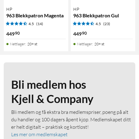
HP
HP
963 Blekkpatron Magenta
963 Blekkpatron Gul
4.5
(14)
4.5
(23)
90
90
449
449
Nettlager
:
20+ st
Nettlager
:
20+ st
Bli medlem hos
Kjell & Company
Bli medlem og få ekstra bra medlemspriser, poeng på alt
du handler og 100 dagers åpent kjøp. Medlemskapet ditt
er helt digitalt – praktisk og kortløst!
Les mer om medlemskapet