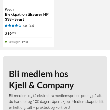
Peach
Blekkpatron tilsvarer HP
338 - Svart
4.0
(18)
90
319
Nettlager
:
5+ st
Bli medlem hos
Kjell & Company
Bli medlem og få ekstra bra medlemspriser, poeng på alt
du handler og 100 dagers åpent kjøp. Medlemskapet ditt
er helt digitalt – praktisk og kortløst!