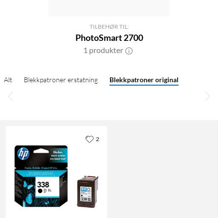
TILBEHØR TIL:
PhotoSmart 2700
1 produkter
Alt
Blekkpatroner erstatning
Blekkpatroner original
2