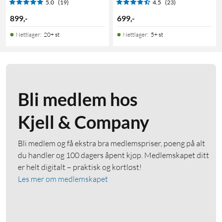
5.0
(19)
4.5
(23)
899
,
-
699
,
-
Nettlager
:
20+ st
Nettlager
:
5+ st
Bli medlem hos
Kjell & Company
Bli medlem og få ekstra bra medlemspriser, poeng på alt
du handler og 100 dagers åpent kjøp. Medlemskapet ditt
er helt digitalt – praktisk og kortløst!
Les mer om medlemskapet