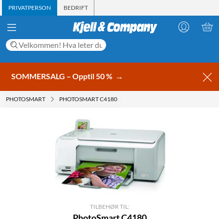
PRIVATPERSON
BEDRIFT
SOMMERSALG – Opptil 50 %
→
PHOTOSMART
PHOTOSMART C4180
TILBEHØR TIL:
PhotoSmart C4180