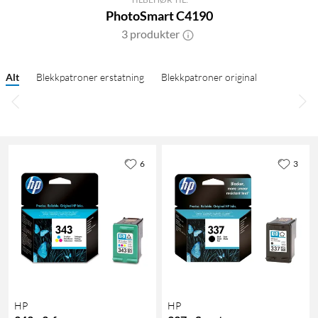
PhotoSmart C4190
3 produkter
Alt
Blekkpatroner erstatning
Blekkpatroner original
6
3
HP
HP