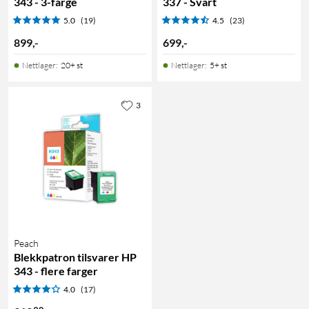
343 - 3-farge
337 - Svart
5.0
(19)
4.5
(23)
899
,
-
699
,
-
Nettlager
:
20+ st
Nettlager
:
5+ st
3
Peach
Blekkpatron tilsvarer HP
343 - flere farger
4.0
(17)