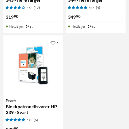
4.0
(17)
5.0
(4)
90
90
319
349
Nettlager
:
5+ st
Nettlager
:
5+ st
1
Peach
Blekkpatron tilsvarer HP
339 - Svart
5.0
(6)
90