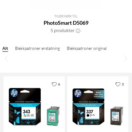
TILBEHØR TIL:
PhotoSmart D5069
5 produkter
Alt
Blekkpatroner erstatning
Blekkpatroner original
6
3