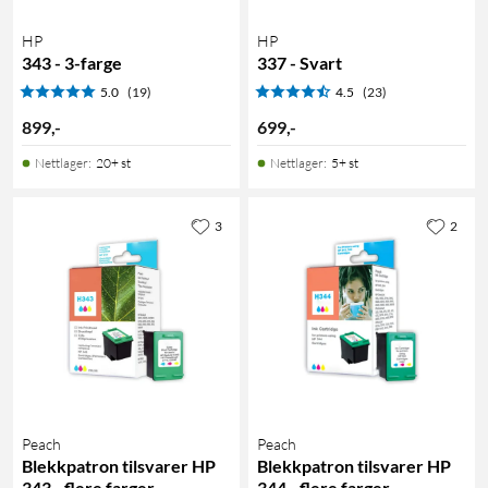
HP
HP
343 - 3-farge
337 - Svart
5.0
(19)
4.5
(23)
899
,
-
699
,
-
Nettlager
:
20+ st
Nettlager
:
5+ st
3
2
Peach
Peach
Blekkpatron tilsvarer HP
Blekkpatron tilsvarer HP
343 - flere farger
344 - flere farger