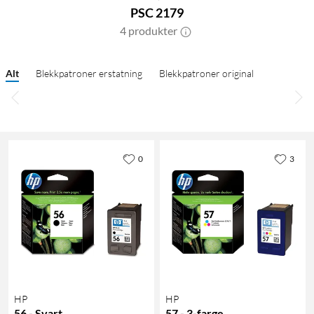
PSC 2179
4 produkter
Alt
Blekkpatroner erstatning
Blekkpatroner original
0
3
HP
HP
56 - Svart
57 - 3-farge