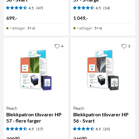
4.5
(47)
4.5
(14)
699
,
-
1 049
,
-
Nettlager
:
5+ st
Nettlager
:
5+ st
4
3
Peach
Peach
Blekkpatron tilsvarer HP
Blekkpatron tilsvarer HP
57 - flere farger
56 - Svart
4.5
(17)
4.5
(25)
90
90
399
349