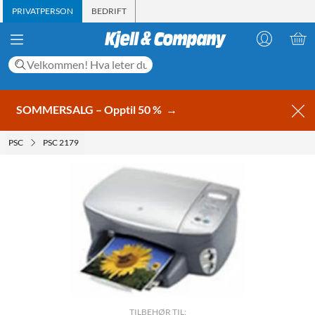
PRIVATPERSON
BEDRIFT
SOMMERSALG – Opptil 50 %
→
PSC
PSC 2179
TILBEHØR TIL: