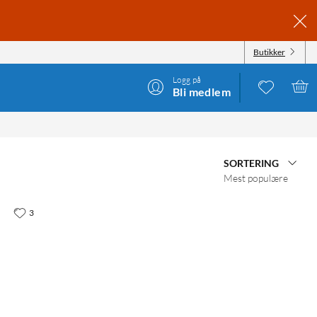
Butikker
Logg på
Bli medlem
SORTERING
Mest populære
3