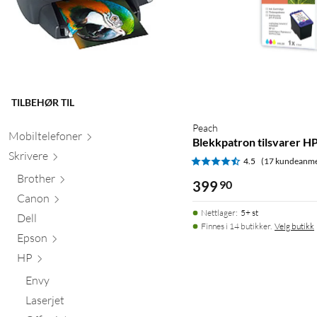
TILBEHØR TIL
Peach
Mobiltele
foner
Blekkpatron tilsvarer HP 
Skr
ivere
4.5
(17 kundeanme
Brother
399
90
Canon
Nettlager
:
5+ st
Dell
Finnes i 14 butikker.
Velg butikk
Epson
HP
Envy
Laserjet