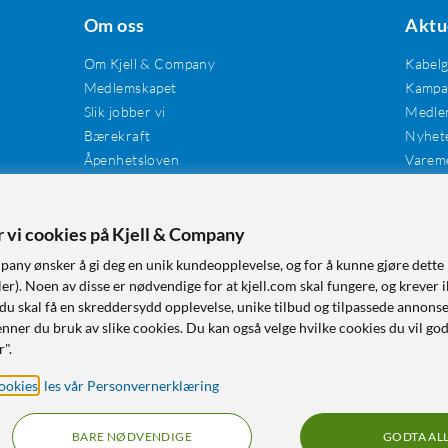
Om oss
Aktu
Om Kjell & Company
Kabel
Medlemskapet
Kampan
Slik jobber vi
Medle
Bærekraft
Nyhet
Åpenhetsloven
Varem
Karriere
Våre butikker
Tilgjengelighet
er vi cookies på Kjell & Company
pany ønsker å gi deg en unik kundeopplevelse, og for å kunne gjøre dette 
r). Noen av disse er nødvendige for at kjell.com skal fungere, og krever i
 du skal få en skreddersydd opplevelse, unike tilbud og tilpassede annonse
nner du bruk av slike cookies. Du kan også velge hvilke cookies du vil go
r".
ookies
,
les vår Personvernerklæring
BARE NØDVENDIGE
GODTA AL