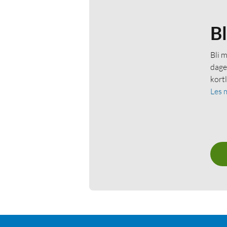
B
Bli 
dage
kort
Les 