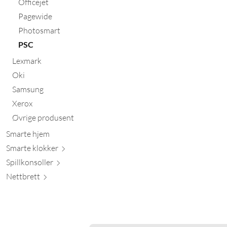
Officejet
Pagewide
Photosmart
PSC
Lexmark
Oki
Samsung
Xerox
Øvrige produsent
Smarte hjem
Smarte kl
okker
Spillkons
oller
Nett
brett