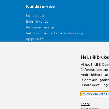
Kundeservice
Kontakt oss
Bedriftskunde
Personvernerklæring
Retningslinjer for kameraovervåking
Kjøpsvilkår
EE-avfall
Cookies / informasjonskapsler
Kundeanmeldelser
Hei, slik bruk
Manualer og drivere
Vi hos Kjell & Com
Retur og reklamasjon
(informasjonskapsle
Andre bidrar til at
"Godta alle" godkje
"Endre innstillinge
Les mer om våre C
Endre
Innstillinger