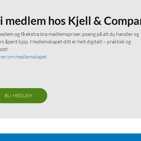
li medlem hos Kjell & Compa
medlem og få ekstra bra medlemspriser, poeng på alt du handler og
rs åpent kjøp. Medlemskapet ditt er helt digitalt – praktisk og
løst!
mer om medlemskapet
BLI MEDLEM