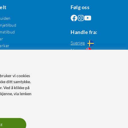
elt
Følg oss
guiden
jetilbud
Handle fra:
mstilbud
er
Sverige
erker
Norge
bruker vi cookies
kke ditt samtykke.
r. Ved å klikke på
dkjenne, via lenken
LE