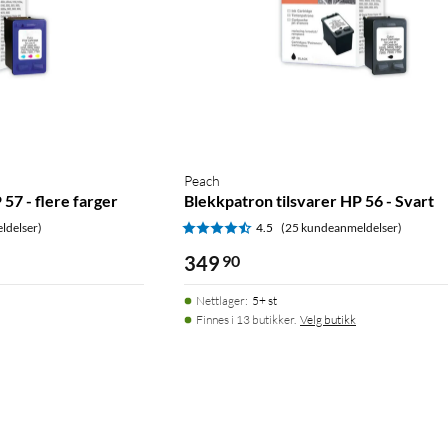
Peach
57 - flere farger
Blekkpatron tilsvarer HP 56 - Svart
ldelser)
4.5
(25 kundeanmeldelser)
349
90
Nettlager
:
5+ st
Finnes i 13 butikker.
Velg butikk