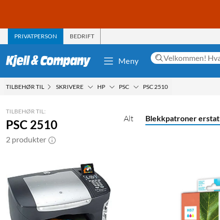
PRIVATPERSON
BEDRIFT
Meny
TILBEHØR TIL
SKRIVERE
HP
PSC
PSC 2510
TILBEHØR TIL:
Alt
Blekkpatroner erstat
PSC 2510
2 produkter