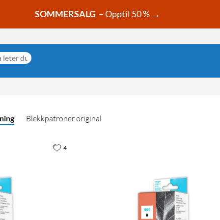
SOMMERSALG
– Opptil 50 % →
ning
Blekkpatroner original
4