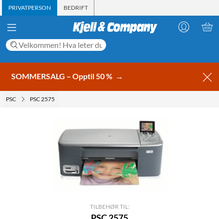
PRIVATPERSON
BEDRIFT
SOMMERSALG – Opptil 50 %
→
PSC
PSC 2575
TILBEHØR TIL:
PSC 2575