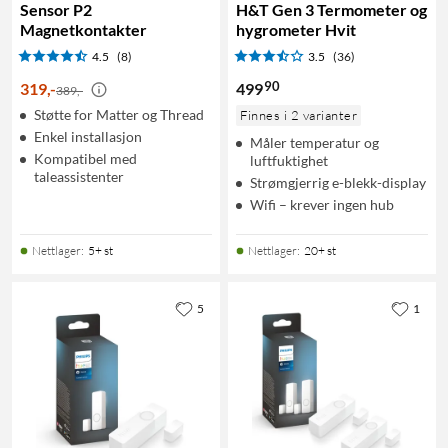
Sensor P2
H&T Gen 3 Termometer og
Magnetkontakter
hygrometer Hvit
4.5
(8)
3.5
(36)
90
319
,
-
499
389,-
Støtte for Matter og Thread
Finnes i 2 varianter
Enkel installasjon
Måler temperatur og
Kompatibel med
luftfuktighet
taleassistenter
Strømgjerrig e-blekk-display
Wifi – krever ingen hub
Nettlager
:
5+ st
Nettlager
:
20+ st
5
1