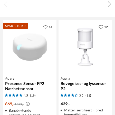
SPAR 210 KR
41
12
Aqara
Aqara
Presence Sensor FP2
Bevegelses- og lyssensor
Nærhetssensor
P2
4.5
(19)
3.5
(11)
869
,
-
439
,
-
1 079,-
Matter-sertifisert – bred
Banebrytende
kompatibilitet
radarteknologi med