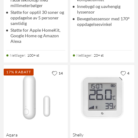
millimeterbølger
Innebygd og uavhengig
lyssensor
Støtte for opptil 30 soner og
oppdagelse av 5 personer
Bevegelsessensor med 170°
samtidig
oppdagelsesvinkel
Støtte for Apple HomeKit,
Google Home og Amazon
Alexa
Nettlager
:
100+ st
Nettlager
:
20+ st
17% RABATT
14
4
Aqara
Shelly