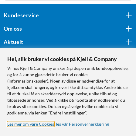
Kundeservice
Om oss
Aktuelt
Hei, slik bruker vi cookies på Kjell & Company
Følg oss
Vi hos Kjell & Company ønsker å gi deg en unik kundeopplevelse,
og for å kunne gjøre dette bruker vi cookies
(informasjonskapsler). Noen av disse er nødvendige for at
kjell.com skal fungere, og krever ikke ditt samtykke. Andre bidrar
Handle fra:
til at du skal få en skreddersydd opplevelse, unike tilbud og
tilpassede annonser. Ved å klikke på "Godta alle" godkjenner du
Sverige
bruk av slike cookies. Du kan også velge hvilke cookies du vil
Norge
godkjenne, via lenken "Endre innstillinger".
Les mer om våre Cookies
,
les vår Personvernerklæring