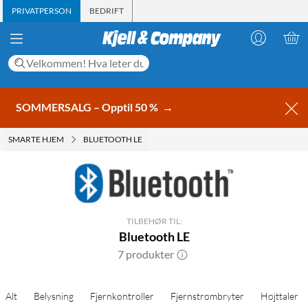
PRIVATPERSON
BEDRIFT
SOMMERSALG – Opptil 50 %
→
SMARTE HJEM
BLUETOOTH LE
TILBEHØR TIL:
Bluetooth LE
7 produkter
Alt
Belysning
Fjernkontroller
Fjernstrømbryter
Højttaler