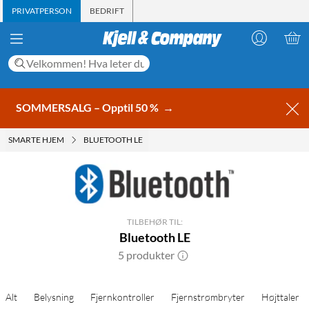
PRIVATPERSON
BEDRIFT
SOMMERSALG – Opptil 50 %
→
SMARTE HJEM
BLUETOOTH LE
TILBEHØR TIL:
Bluetooth LE
5 produkter
Alt
Belysning
Fjernkontroller
Fjernstrømbryter
Højttaler