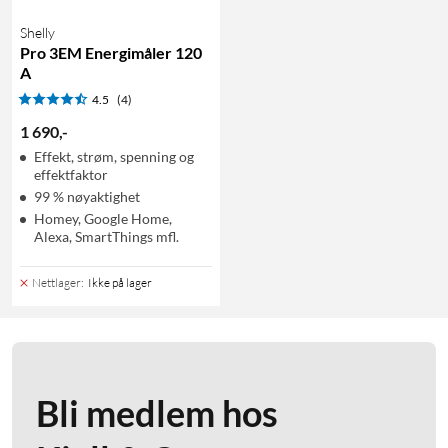
Shelly
Pro 3EM Energimåler 120
A
4.5
(4)
1 690
,
-
Effekt, strøm, spenning og
effektfaktor
99 % nøyaktighet
Homey, Google Home,
Alexa, SmartThings mfl.
Nettlager
:
Ikke på lager
Bli medlem hos