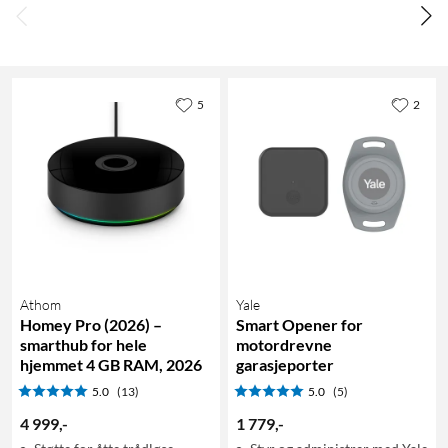
5
2
Athom
Yale
Homey Pro (2026) –
Smart Opener for
smarthub for hele
motordrevne
hjemmet 4 GB RAM, 2026
garasjeporter
5.0
(13)
5.0
(5)
4 999
,
-
1 779
,
-