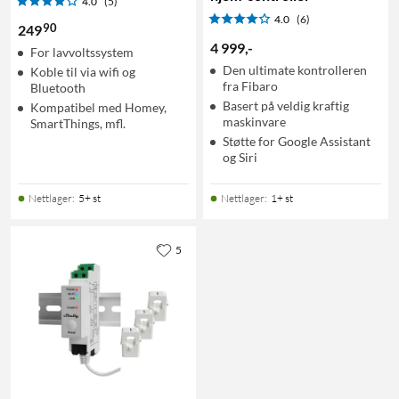
4.0
(5)
4.0
(6)
90
249
4 999
,
-
For lavvoltssystem
Den ultimate kontrolleren
Koble til via wifi og
fra Fibaro
Bluetooth
Basert på veldig kraftig
Kompatibel med Homey,
maskinvare
SmartThings, mfl.
Støtte for Google Assistant
og Siri
Nettlager
:
5+ st
Nettlager
:
1+ st
5