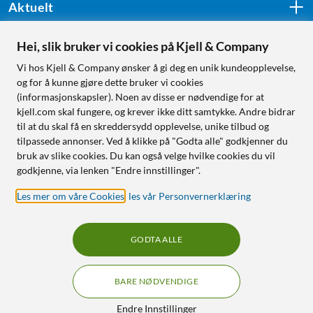
Aktuelt
Hei, slik bruker vi cookies på Kjell & Company
Følg oss
Vi hos Kjell & Company ønsker å gi deg en unik kundeopplevelse,
og for å kunne gjøre dette bruker vi cookies
(informasjonskapsler). Noen av disse er nødvendige for at
kjell.com skal fungere, og krever ikke ditt samtykke. Andre bidrar
Handle fra:
til at du skal få en skreddersydd opplevelse, unike tilbud og
tilpassede annonser. Ved å klikke på "Godta alle" godkjenner du
Sverige
bruk av slike cookies. Du kan også velge hvilke cookies du vil
Norge
godkjenne, via lenken "Endre innstillinger".
Les mer om våre Cookies
,
les vår Personvernerklæring
GODTA ALLE
BARE NØDVENDIGE
RÅD OG TILBEHØR TIL
HJEMMEELEKTRONIKK
Filtre
Endre Innstillinger