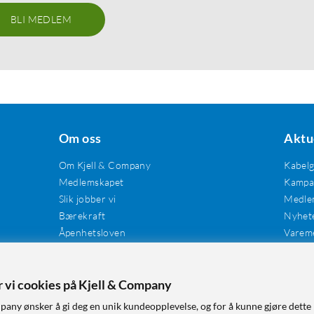
BLI MEDLEM
Om oss
Aktu
Om Kjell & Company
Kabel
Medlemskapet
Kampan
Slik jobber vi
Medle
Bærekraft
Nyhet
Åpenhetsloven
Varem
Karriere
Våre butikker
Tilgjengelighet
er vi cookies på Kjell & Company
pany ønsker å gi deg en unik kundeopplevelse, og for å kunne gjøre dette 