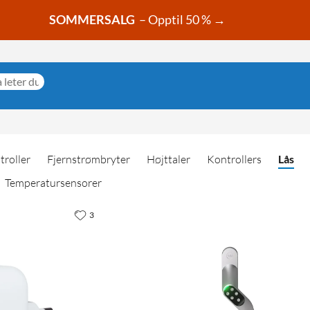
SOMMERSALG
– Opptil 50 % →
troller
Fjernstrømbryter
Højttaler
Kontrollers
Lås
Temperatursensorer
3