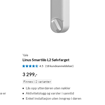
Yale
Linus Smartlås L2 Sølvfarget
4.5
(18 kundeanmeldelser)
3 299
,
-
Finnes i 2 varianter
Lås opp ytterdøren uten nøkler
ke er
Aktivitetslogg og varsler i sanntid
Enkel installasjon uten inngrep i døren