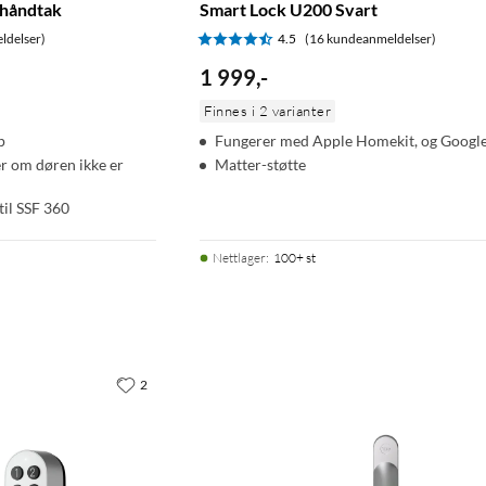
 håndtak
Smart Lock U200 Svart
ldelser)
4.5
(16 kundeanmeldelser)
1 999
,
-
Finnes i 2 varianter
p
Fungerer med Apple Homekit, og Goog
er om døren ikke er
Matter-støtte
til SSF 360
Nettlager
:
100+ st
2