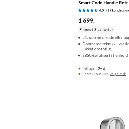
Smart Code Handle Rett
4.5
(19 kundeanme
1 699
,
-
Finnes i 3 varianter
Lås opp med kode eller ap
Doorsense teknikk - varsl
lukket ordentlig
SBSC-sertifisert i henhold 
Nettlager
:
5+ st
Finnes i 3 butikker.
Velg butikk