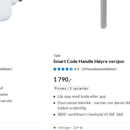
Yale
Smart Code Handle Høyre versjon
ldelser)
4.5
(19 kundeanmeldelser)
1 790
,
-
nd
Finnes i 3 varianter
heter
Lås opp med kode eller app
varsler
Doorsense teknikk - varsler om døren ik
lukket ordentlig
SBSC-sertifisert i henhold til SSF 360
Nettlager
:
20+ st