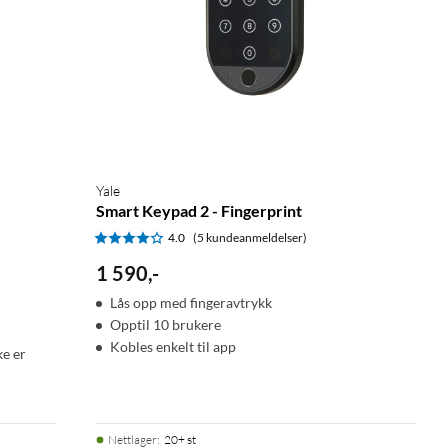
Yale
Smart Keypad 2 - Fingerprint
4.0
(5 kundeanmeldelser)
1 590
,
-
Lås opp med fingeravtrykk
Opptil 10 brukere
Kobles enkelt til app
ke er
Nettlager
:
20+ st