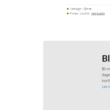
Nettlager
:
20+ st
Finnes i 1 butikk.
Velg butikk
B
Bli 
dage
kort
Les 