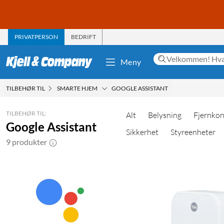
PRIVATPERSON
BEDRIFT
Meny
TILBEHØR TIL
SMARTE HJEM
GOOGLE ASSISTANT
TILBEHØR TIL:
Alt
Belysning
Fjernkon
Google Assistant
Sikkerhet
Styreenheter
9 produkter