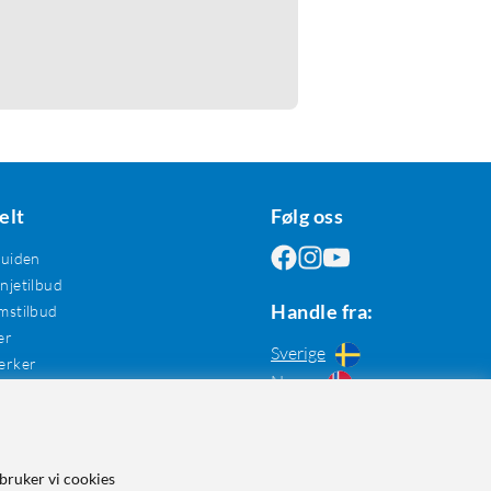
elt
Følg oss
guiden
jetilbud
Handle fra:
mstilbud
er
Sverige
erker
Norge
bruker vi cookies