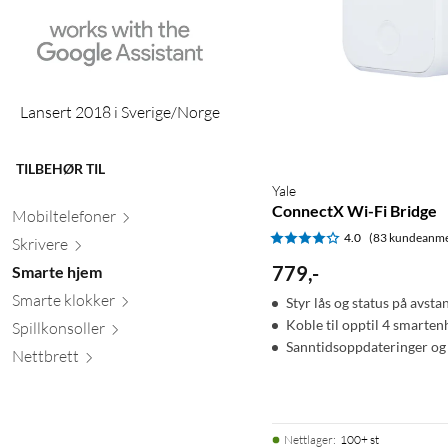
Lansert 2018 i Sverige/Norge
TILBEHØR TIL
Yale
ConnectX Wi-Fi Bridge
Mobiltele
foner
4.0
(83 kundeanme
Skr
ivere
779
,
-
Smarte hjem
Smarte kl
okker
Styr lås og status på avsta
Koble til opptil 4 smarten
Spillkons
oller
Sanntidsoppdateringer og 
Nett
brett
Nettlager
:
100+ st