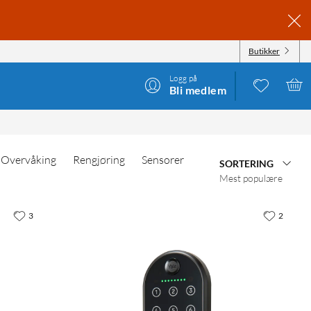
Butikker
Logg på
Bli medlem
Overvåking
Rengjøring
Sensorer
SORTERING
Mest populære
3
2