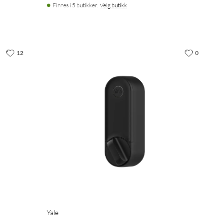
Finnes i 5 butikker.
Velg butikk
12
0
Yale