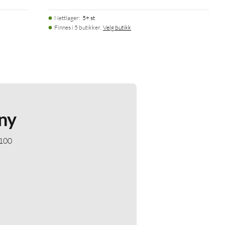
Nettlager
:
5+ st
Finnes i 5 butikker.
Velg butikk
ny
 100