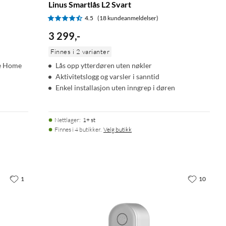
Linus Smartlås L2 Svart
4.5
(18 kundeanmeldelser)
3 299
,
-
Finnes i 2 varianter
le Home
Lås opp ytterdøren uten nøkler
Aktivitetslogg og varsler i sanntid
Enkel installasjon uten inngrep i døren
Nettlager
:
1+ st
Finnes i 4 butikker.
Velg butikk
1
10