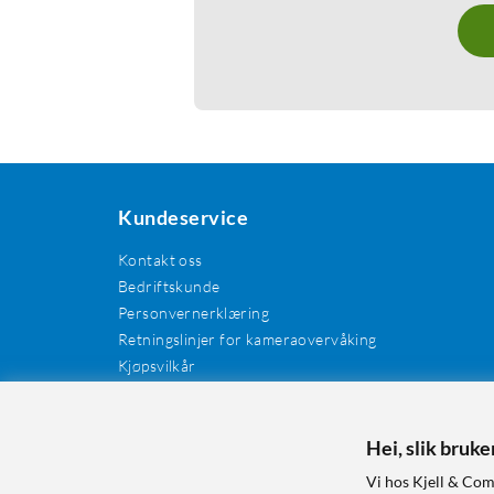
Kundeservice
Kontakt oss
Bedriftskunde
Personvernerklæring
Retningslinjer for kameraovervåking
Kjøpsvilkår
EE-avfall
Cookies / informasjonskapsler
Kundeanmeldelser
Hei, slik bruk
Manualer og drivere
Vi hos Kjell & Com