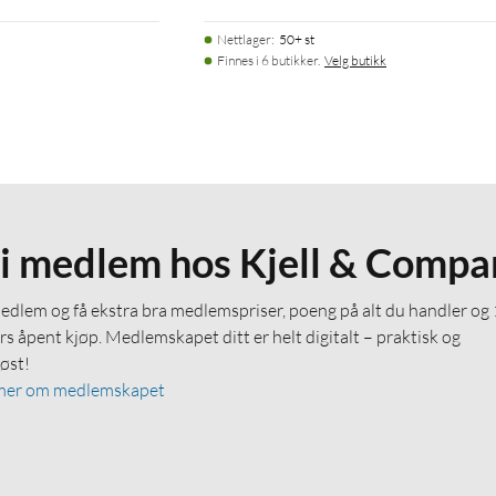
Nettlager
:
50+ st
Finnes i 6 butikker.
Velg butikk
li medlem hos Kjell & Compa
medlem og få ekstra bra medlemspriser, poeng på alt du handler og
rs åpent kjøp. Medlemskapet ditt er helt digitalt – praktisk og
løst!
mer om medlemskapet