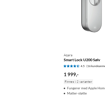
Aqara
Smart Lock U200 Sølv
4.5
(16 kundeanme
1 999
,
-
Finnes i 2 varianter
Fungerer med Apple Home
Matter-støtte