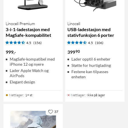
Linocell Premium
Linocell
3-i-1-ladestasjon med
USB-ladestasjon med
MagSafe-kompabilitet
stativfunksjon 6 porter
4.5
(156)
4.5
(106)
90
999
,
-
399
MagSafe-kompatibel med
Lader opptil 6 enheter
iPhone 12 og nyere
Støtte for hurtiglading
Lader Apple Watch og
Festene kan tilpasses
AirPods
enheten
Elegant design
Nettlager
:
1+ st
Nettlager
:
Ikke på lager
37