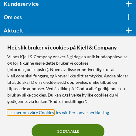
Kundeservice
Om oss
Aktuelt
Hei, slik bruker vi cookies på Kjell & Company
Følg oss
Vi hos Kjell & Company ønsker å gi deg en unik kundeopplevelse,
og for å kunne gjøre dette bruker vi cookies
(informasjonskapsler). Noen av disse er nødvendige for at
kjell.com skal fungere, og krever ikke ditt samtykke. Andre bidrar
Handle fra:
til at du skal få en skreddersydd opplevelse, unike tilbud og
tilpassede annonser. Ved å klikke på "Godta alle" godkjenner du
Sverige
bruk av slike cookies. Du kan også velge hvilke cookies du vil
Norge
godkjenne, via lenken "Endre innstillinger".
Les mer om våre Cookies
,
les vår Personvernerklæring
GODTA ALLE