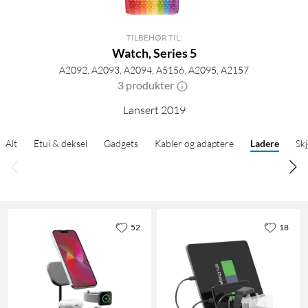
TILBEHØR TIL:
Watch, Series 5
A2092, A2093, A2094, A5156, A2095, A2157
3 produkter
Lansert 2019
Alt
Etui & deksel
Gadgets
Kabler og adaptere
Ladere
Sk
52
18