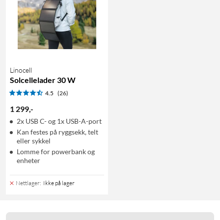
Linocell
Solcellelader 30 W
4.5
(26)
1 299
,
-
2x USB C- og 1x USB-A-port
Kan festes på ryggsekk, telt
eller sykkel
Lomme for powerbank og
enheter
Nettlager
:
Ikke på lager