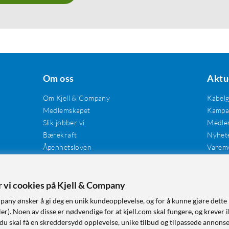
Om oss
Aktu
Om Kjell & Company
Kabel
Medlemskapet
Kampan
Slik jobber vi
Medle
Bærekraft
Nyhet
Åpenhetsloven
Varem
Karriere
Våre butikker
Tilgjengelighet
er vi cookies på Kjell & Company
pany ønsker å gi deg en unik kundeopplevelse, og for å kunne gjøre dette 
r). Noen av disse er nødvendige for at kjell.com skal fungere, og krever i
 du skal få en skreddersydd opplevelse, unike tilbud og tilpassede annonse