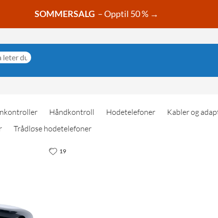
SOMMERSALG
– Opptil 50 % →
nkontroller
Håndkontroll
Hodetelefoner
Kabler og adap
r
Trådløse hodetelefoner
19