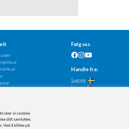
elt
Følg oss
guiden
jetilbud
Handle fra:
mstilbud
er
Sverige
erker
Norge
bruker vi cookies
kke ditt samtykke.
r. Ved å klikke på