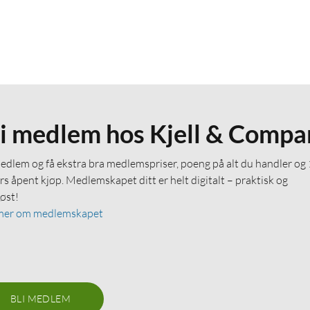
li medlem hos Kjell & Compa
medlem og få ekstra bra medlemspriser, poeng på alt du handler og
rs åpent kjøp. Medlemskapet ditt er helt digitalt – praktisk og
løst!
mer om medlemskapet
BLI MEDLEM