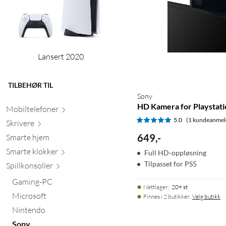
Lansert 2020
TILBEHØR TIL
Sony
HD Kamera for Playstati
Mobiltele
foner
5.0
(1 kundeanmel
Skr
ivere
649
,
-
Smarte hjem
Smarte kl
okker
Full HD-oppløsning
Tilpasset for PS5
Spillkons
oller
Gaming-PC
Nettlager
:
20+ st
Microsoft
Finnes i 2 butikker.
Velg butikk
Nintendo
Sony