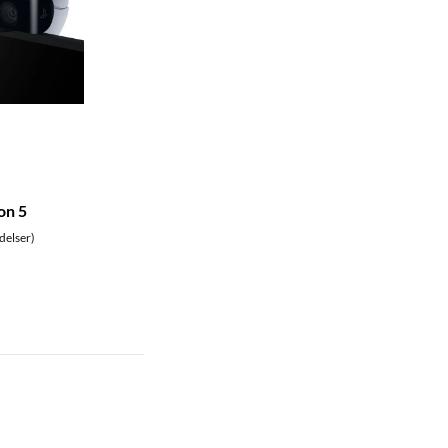
on 5
delser)