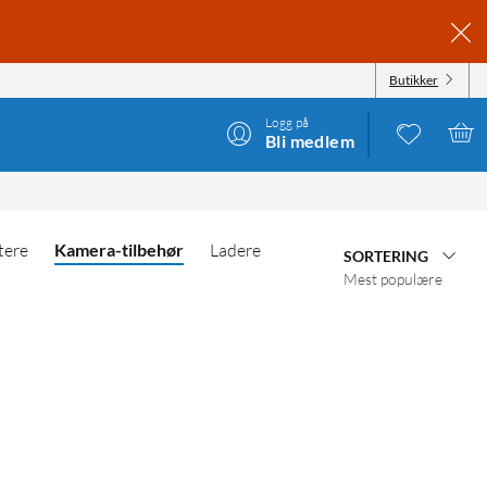
Butikker
Logg på
Bli medlem
tere
Kamera-tilbehør
Ladere
SORTERING
Mest populære