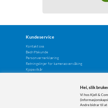
Kundeservice
Kontakt oss
Bedriftskunde
Personvernerklæring
Retningslinjer for kameraovervåking
Kjøpsvilkår
EE-avfall
Cookies / informasjonskapsler
Kundeanmeldelser
Hei, slik bruk
Manualer og drivere
Vi hos Kjell & Com
Retur og reklamasjon
(informasjonskapsle
Andre bidrar til at