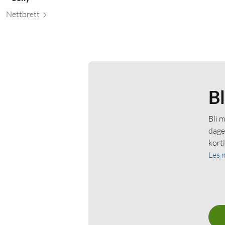
Nett
brett
B
Bli 
dage
kort
Les 