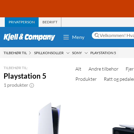
PRIVATPERSON
BEDRIFT
Meny
TILBEHØR TIL
SPILLKONSOLLER
SONY
PLAYSTATION 5
TILBEHØR TIL:
Alt
Andre tilbehør
Fjer
Playstation 5
Produkter
Ratt og pedale
1 produkter