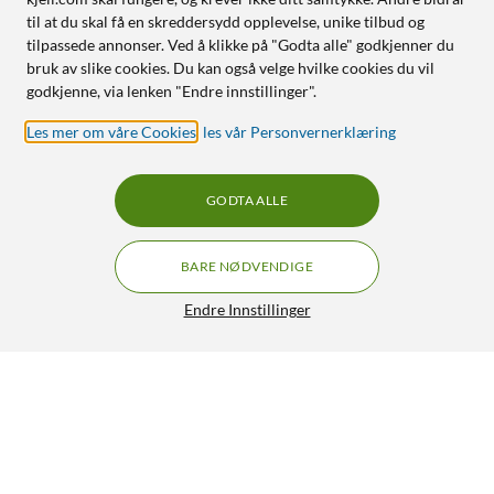
til at du skal få en skreddersydd opplevelse, unike tilbud og
tilpassede annonser. Ved å klikke på "Godta alle" godkjenner du
bruk av slike cookies. Du kan også velge hvilke cookies du vil
godkjenne, via lenken "Endre innstillinger".
Les mer om våre Cookies
,
les vår Personvernerklæring
GODTA ALLE
BARE NØDVENDIGE
Endre Innstillinger
DJI Osmo Nano actionkamera 64 GB
GRATIS FRAKT
3 699,-
HENT
LEGG I HANDLEKURV