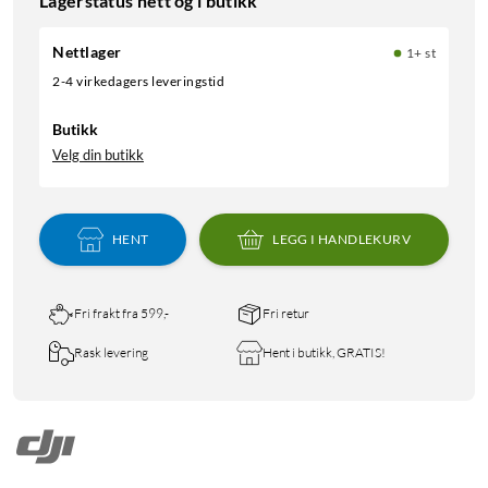
Lagerstatus nett og i butikk
Nettlager
1+ st
2-4 virkedagers leveringstid
Butikk
Velg din butikk
HENT
LEGG I HANDLEKURV
Fri frakt fra 599,-
Fri retur
Rask levering
Hent i butikk, GRATIS!