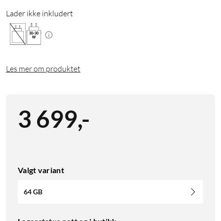
Lader ikke inkludert
30
-
30
W
Les mer om produktet
3 699
,
-
Valgt variant
64 GB