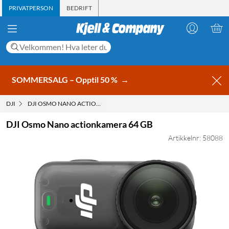
PRIVATPERSON
BEDRIFT
SOMMERSALG – Opptil 50 %
→
DJI
DJI OSMO NANO ACTIONKAMERA 64 GB
DJI Osmo Nano actionkamera 64 GB
Artikkelnr: 58088