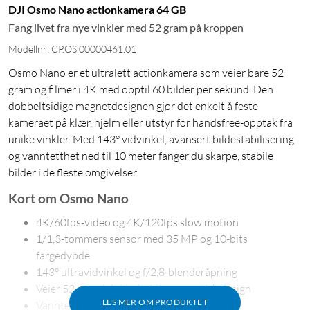
DJI Osmo Nano actionkamera 64 GB
Fang livet fra nye vinkler med 52 gram på kroppen
Modellnr: CP.OS.00000461.01
Osmo Nano er et ultralett actionkamera som veier bare 52
gram og filmer i 4K med opptil 60 bilder per sekund. Den
dobbeltsidige magnetdesignen gjør det enkelt å feste
kameraet på klær, hjelm eller utstyr for handsfree-opptak fra
unike vinkler. Med 143° vidvinkel, avansert bildestabilisering
og vanntetthet ned til 10 meter fanger du skarpe, stabile
bilder i de fleste omgivelser.
Kort om Osmo Nano
4K/60fps-video og 4K/120fps slow motion
1/1,3-tommers sensor med 35 MP og 10-bits
fargedybde
143° ultravidvinkel og f/2,8-blenderåpning
Veier 52 g med dobbeltsidig magnetisk design
LES MER OM PRODUKTET
Vanntett ned til 10 meter