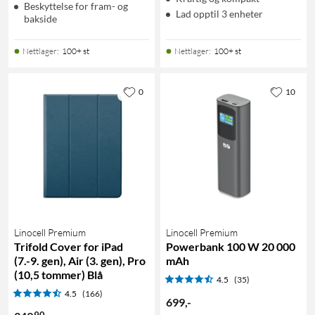
Beskyttelse for fram- og
Lad opptil 3 enheter
bakside
Nettlager
:
100+ st
Nettlager
:
100+ st
0
10
Linocell Premium
Linocell Premium
Trifold Cover for iPad
Powerbank 100 W 20 000
(7.-9. gen), Air (3. gen), Pro
mAh
(10,5 tommer) Blå
4.5
(35)
4.5
(166)
699
,
-
90