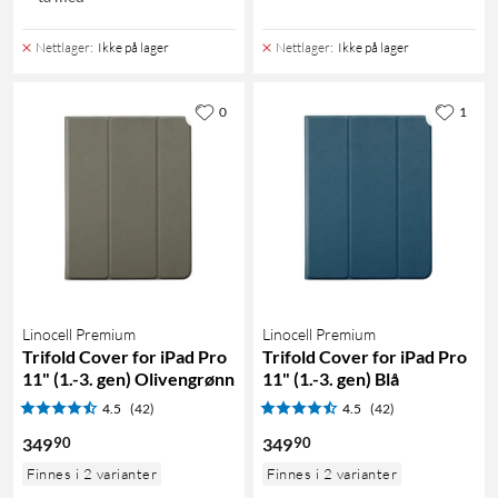
Nettlager
:
Ikke på lager
Nettlager
:
Ikke på lager
0
1
Linocell Premium
Linocell Premium
Trifold Cover for iPad Pro
Trifold Cover for iPad Pro
11" (1.-3. gen) Olivengrønn
11" (1.-3. gen) Blå
4.5
(42)
4.5
(42)
90
90
349
349
Finnes i 2 varianter
Finnes i 2 varianter