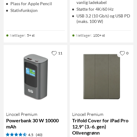
vanlig ladekabel
Plass for Apple Pencil
Støtte for 4K/60 Hz
Stativfunksjon
USB 3.2 (10 Gb/s) og USB PD
(maks. 100 W)
Nettlager
:
5+ st
Nettlager
:
100+ st
11
0
Linocell Premium
Linocell Premium
Powerbank 30 W 10000
Trifold Cover for iPad Pro
mAh
12,9" (3.-6. gen)
Olivengrønn
4.5
(40)