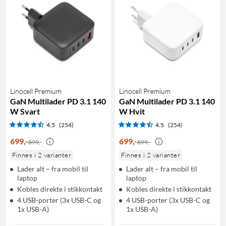
Linocell Premium
Linocell Premium
GaN Multilader PD 3.1 140
GaN Multilader PD 3.1 140
W Svart
W Hvit
4.5
(254)
4.5
(254)
699
,
-
699
,
-
899,-
899,-
Finnes i 2 varianter
Finnes i 2 varianter
Lader alt – fra mobil til
Lader alt – fra mobil til
laptop
laptop
Kobles direkte i stikkontakt
Kobles direkte i stikkontakt
4 USB-porter (3x USB-C og
4 USB-porter (3x USB-C og
1x USB-A)
1x USB-A)