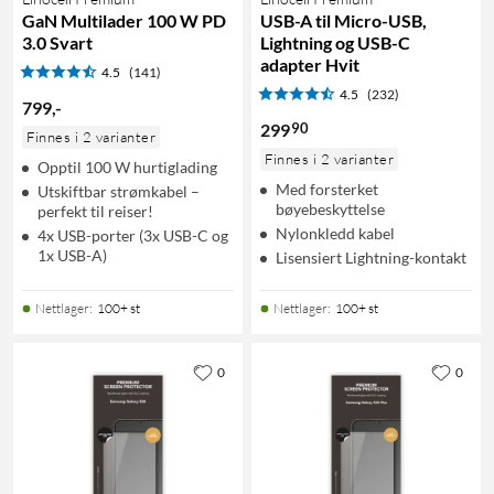
GaN Multilader 100 W PD
USB-A til Micro-USB,
3.0 Svart
Lightning og USB-C
adapter Hvit
4.5
(141)
4.5
(232)
799
,
-
90
299
Finnes i 2 varianter
Finnes i 2 varianter
Opptil 100 W hurtiglading
Med forsterket
Utskiftbar strømkabel –
bøyebeskyttelse
perfekt til reiser!
Nylonkledd kabel
4x USB-porter (3x USB-C og
1x USB-A)
Lisensiert Lightning-kontakt
Nettlager
:
100+ st
Nettlager
:
100+ st
0
0