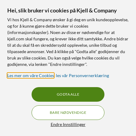
Kjell & Company
Hei, slik bruker vi cookies på Kjell & Company
Bli medlem og få ekstra bra medlemspriser, poeng på alt
Vi hos Kjell & Company ønsker å gi deg en unik kundeopplevelse,
du handler og 100 dagers åpent kjøp. Medlemskapet ditt
og for å kunne gjøre dette bruker vi cookies
er helt digitalt – praktisk og kortløst!
(informasjonskapsler). Noen av disse er nødvendige for at
Les mer om medlemskapet
kjell.com skal fungere, og krever ikke ditt samtykke. Andre bidrar
til at du skal få en skreddersydd opplevelse, unike tilbud og
tilpassede annonser. Ved å klikke på "Godta alle" godkjenner du
bruk av slike cookies. Du kan også velge hvilke cookies du vil
godkjenne, via lenken "Endre innstillinger".
BLI MEDLEM
Les mer om våre Cookies
,
les vår Personvernerklæring
GODTA ALLE
Kundeservice
BARE NØDVENDIGE
Filtre
Om oss
Endre Innstillinger