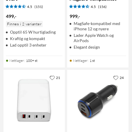
4.5
(151)
4.5
(156)
499
,
-
999
,
-
MagSafe-kompatibel med
Finnes i 2 varianter
iPhone 12 og nyere
Opptil 65 W hurtiglading
Lader Apple Watch og
Kraftig og kompakt
AirPods
Lad opptil 3 enheter
Elegant design
Nettlager
:
100+ st
Nettlager
:
1 st
21
24