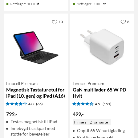
Nettlager
:
100+ st
Nettlager
:
100+ st
10
8
Linocell Premium
Linocell Premium
Magnetisk Tastaturetui for
GaN multilader 65 W PD
iPad (10. gen) og iPad (A16)
Hvit
4.0
(66)
4.5
(151)
799
,
-
499
,
-
Festes magnetisk til iPad
Finnes i 2 varianter
Innebygd trackpad med
Opptil 65 W hurtiglading
støtte for bevegelser
Kraftig og kompakt