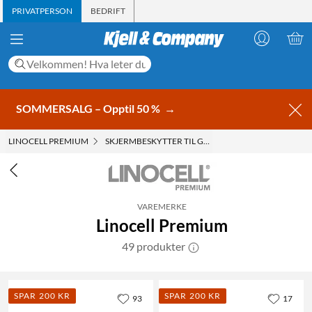
PRIVATPERSON
BEDRIFT
SOMMERSALG – Opptil 50 %
→
LINOCELL PREMIUM
SKJERMBESKYTTER TIL GALAXY
VAREMERKE
Linocell Premium
49 produkter
SPAR 200 KR
SPAR 200 KR
93
17