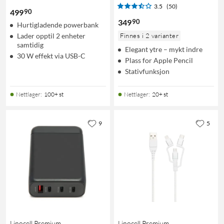
3.5
(50)
90
499
90
349
Hurtigladende powerbank
Lader opptil 2 enheter
Finnes i 2 varianter
samtidig
Elegant ytre – mykt indre
30 W effekt via USB-C
Plass for Apple Pencil
Stativfunksjon
Nettlager
:
100+ st
Nettlager
:
20+ st
9
5
Linocell Premium
Linocell Premium