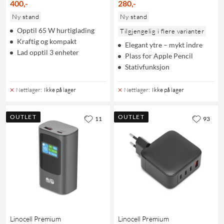
400
,
-
280
,
-
Ny stand
Ny stand
Opptil 65 W hurtiglading
Tilgjengelig i flere varianter
Kraftig og kompakt
Elegant ytre – mykt indre
Lad opptil 3 enheter
Plass for Apple Pencil
Stativfunksjon
Nettlager
:
Ikke på lager
Nettlager
:
Ikke på lager
OUTLET
OUTLET
11
93
Linocell Premium
Linocell Premium