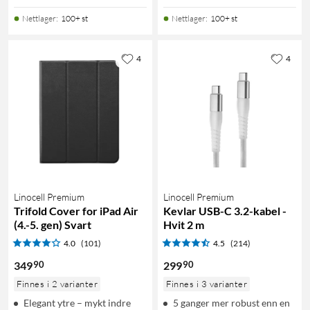
Nettlager
:
100+ st
Nettlager
:
100+ st
4
4
Linocell Premium
Linocell Premium
Trifold Cover for iPad Air
Kevlar USB-C 3.2-kabel -
(4.-5. gen) Svart
Hvit 2 m
4.0
(101)
4.5
(214)
90
90
349
299
Finnes i 2 varianter
Finnes i 3 varianter
Elegant ytre – mykt indre
5 ganger mer robust enn en