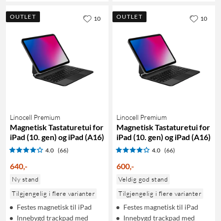
OUTLET
OUTLET
10
10
Linocell Premium
Linocell Premium
Magnetisk Tastaturetui for
Magnetisk Tastaturetui for
iPad (10. gen) og iPad (A16)
iPad (10. gen) og iPad (A16)
4.0
(66)
4.0
(66)
640
,
-
600
,
-
Ny stand
Veldig god stand
Tilgjengelig i flere varianter
Tilgjengelig i flere varianter
Festes magnetisk til iPad
Festes magnetisk til iPad
Innebygd trackpad med
Innebygd trackpad med