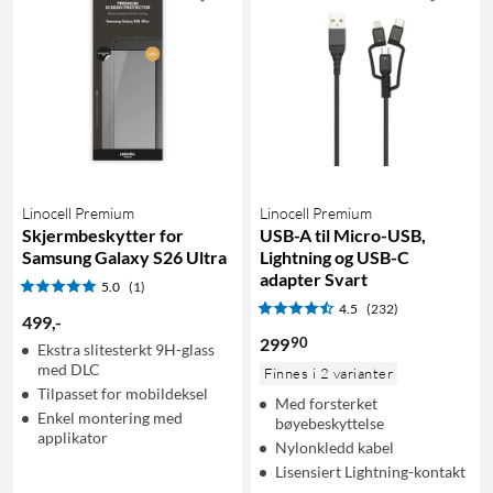
Linocell Premium
Linocell Premium
Skjermbeskytter for
USB-A til Micro-USB,
Samsung Galaxy S26 Ultra
Lightning og USB-C
adapter Svart
5.0
(1)
4.5
(232)
499
,
-
90
299
Ekstra slitesterkt 9H-glass
med DLC
Finnes i 2 varianter
Tilpasset for mobildeksel
Med forsterket
Enkel montering med
bøyebeskyttelse
applikator
Nylonkledd kabel
Lisensiert Lightning-kontakt