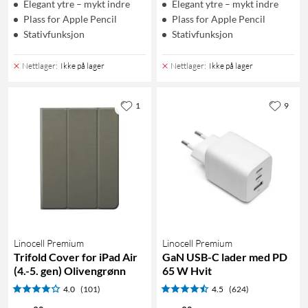
Elegant ytre – mykt indre
Elegant ytre – mykt indre
Plass for Apple Pencil
Plass for Apple Pencil
Stativfunksjon
Stativfunksjon
Nettlager
:
Ikke på lager
Nettlager
:
Ikke på lager
1
9
Linocell Premium
Linocell Premium
Trifold Cover for iPad Air
GaN USB-C lader med PD
(4.-5. gen) Olivengrønn
65 W Hvit
4.0
(101)
4.5
(624)