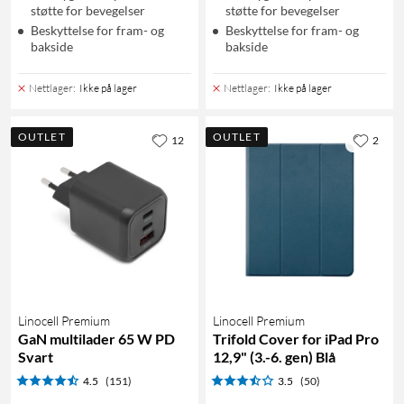
støtte for bevegelser
støtte for bevegelser
Beskyttelse for fram- og
Beskyttelse for fram- og
bakside
bakside
Nettlager
:
Ikke på lager
Nettlager
:
Ikke på lager
OUTLET
OUTLET
12
2
Linocell Premium
Linocell Premium
GaN multilader 65 W PD
Trifold Cover for iPad Pro
Svart
12,9" (3.-6. gen) Blå
4.5
(151)
3.5
(50)