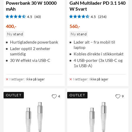
Powerbank 30 W 10000
GaN Multilader PD 3.1 140
mAh
W Svart
4.5
(40)
4.5
(254)
400
,
-
560
,
-
Ny stand
Ny stand
Hurtigladende powerbank
Lader alt – fra mobil til
laptop
Lader opptil 2 enheter
samtidig
Kobles direkte i stikkontakt
30 W effekt via USB-C
4 USB-porter (3x USB-C og
1x USB-A)
Nettlager
:
Ikke på lager
Nettlager
:
Ikke på lager
OUTLET
OUTLET
4
9