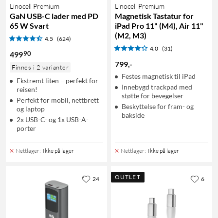
Linocell Premium
Linocell Premium
GaN USB-C lader med PD
Magnetisk Tastatur for
65 W Svart
iPad Pro 11" (M4), Air 11"
(M2, M3)
4.5
(624)
4.0
(31)
90
499
799
,
-
Finnes i 2 varianter
Festes magnetisk til iPad
Ekstremt liten – perfekt for
Innebygd trackpad med
reisen!
støtte for bevegelser
Perfekt for mobil, nettbrett
Beskyttelse for fram- og
og laptop
bakside
2x USB-C- og 1x USB-A-
porter
Nettlager
:
Ikke på lager
Nettlager
:
Ikke på lager
OUTLET
24
6