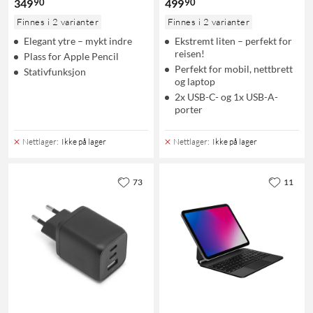
90
90
349
499
Finnes i 2 varianter
Finnes i 2 varianter
Elegant ytre – mykt indre
Ekstremt liten – perfekt for
reisen!
Plass for Apple Pencil
Perfekt for mobil, nettbrett
Stativfunksjon
og laptop
2x USB-C- og 1x USB-A-
porter
Nettlager
:
Ikke på lager
Nettlager
:
Ikke på lager
73
11