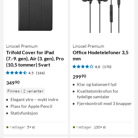
Linocell Premium
Linocell Premium
Trifold Cover for iPad
Office Hodetelefoner 3,5
(7.-9. gen), Air (3. gen), Pro
mm
(10,5 tommer) Svart
4.0
(170)
4.5
(166)
90
299
90
349
Klar og balansert lyd
Finnes i 2 varianter
Kvalitetsmikrofon for
tydelige samtaler
Elegant ytre – mykt indre
Fjernkontroll med 3 knapper
Plass for Apple Pencil
Stativfunksjon
Nettlager
:
5+ st
Nettlager
:
100+ st