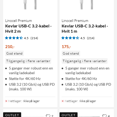
Linocell Premium
Linocell Premium
Kevlar USB-C 3.2-kabel -
Kevlar USB-C 3.2-kabel -
Hvit 2 m
Hvit 1 m
4.5
(214)
4.5
(214)
210
,
-
175
,
-
God stand
God stand
Tilgjengelig i flere varianter
Tilgjengelig i flere varianter
5 ganger mer robust enn en
5 ganger mer robust enn en
vanlig ladekabel
vanlig ladekabel
Støtte for 4K/60 Hz
Støtte for 4K/60 Hz
USB 3.2 (10 Gb/s) og USB PD
USB 3.2 (10 Gb/s) og USB PD
(maks. 100 W)
(maks. 100 W)
Nettlager
:
Ikke på lager
Nettlager
:
Ikke på lager
OUTLET
OUTLET
2
4