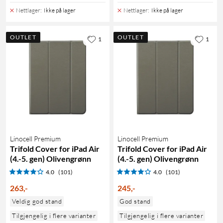
Nettlager
:
Ikke på lager
Nettlager
:
Ikke på lager
OUTLET
OUTLET
1
1
Linocell Premium
Linocell Premium
Trifold Cover for iPad Air
Trifold Cover for iPad Air
(4.-5. gen) Olivengrønn
(4.-5. gen) Olivengrønn
4.0
(101)
4.0
(101)
263
,
-
245
,
-
Veldig god stand
God stand
Tilgjengelig i flere varianter
Tilgjengelig i flere varianter