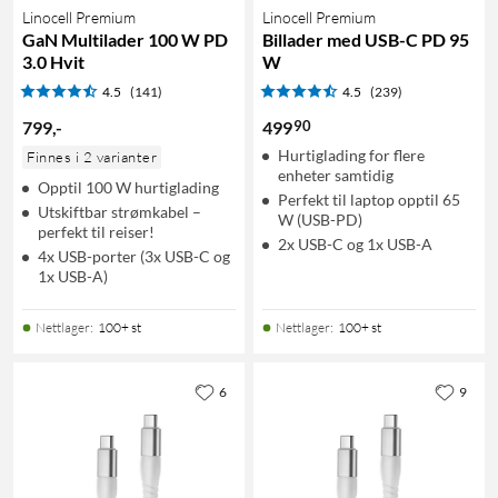
Linocell Premium
Linocell Premium
GaN Multilader 100 W PD
Billader med USB-C PD 95
3.0 Hvit
W
4.5
(141)
4.5
(239)
90
799
,
-
499
Hurtiglading for flere
Finnes i 2 varianter
enheter samtidig
Opptil 100 W hurtiglading
Perfekt til laptop opptil 65
Utskiftbar strømkabel –
W (USB-PD)
perfekt til reiser!
2x USB-C og 1x USB-A
4x USB-porter (3x USB-C og
1x USB-A)
Nettlager
:
100+ st
Nettlager
:
100+ st
6
9