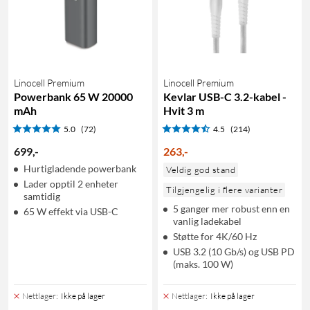
Linocell Premium
Linocell Premium
Powerbank 65 W 20000
Kevlar USB-C 3.2-kabel -
mAh
Hvit 3 m
5.0
(72)
4.5
(214)
699
,
-
263
,
-
Hurtigladende powerbank
Veldig god stand
Lader opptil 2 enheter
Tilgjengelig i flere varianter
samtidig
5 ganger mer robust enn en
65 W effekt via USB-C
vanlig ladekabel
Støtte for 4K/60 Hz
USB 3.2 (10 Gb/s) og USB PD
(maks. 100 W)
Nettlager
:
Ikke på lager
Nettlager
:
Ikke på lager