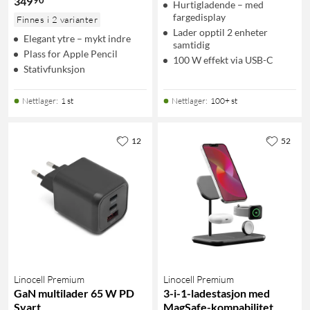
349
Hurtigladende – med
fargedisplay
Finnes i 2 varianter
Lader opptil 2 enheter
Elegant ytre – mykt indre
samtidig
Plass for Apple Pencil
100 W effekt via USB-C
Stativfunksjon
Nettlager
:
1 st
Nettlager
:
100+ st
12
52
Linocell Premium
Linocell Premium
GaN multilader 65 W PD
3-i-1-ladestasjon med
Svart
MagSafe-kompabilitet