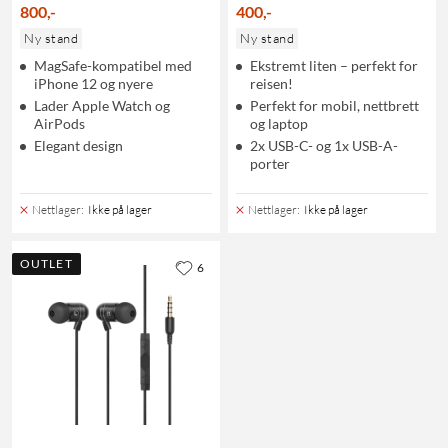
800
,
-
400
,
-
Ny stand
Ny stand
MagSafe-kompatibel med
Ekstremt liten – perfekt for
iPhone 12 og nyere
reisen!
Lader Apple Watch og
Perfekt for mobil, nettbrett
AirPods
og laptop
Elegant design
2x USB-C- og 1x USB-A-
porter
Nettlager
:
Ikke på lager
Nettlager
:
Ikke på lager
OUTLET
6