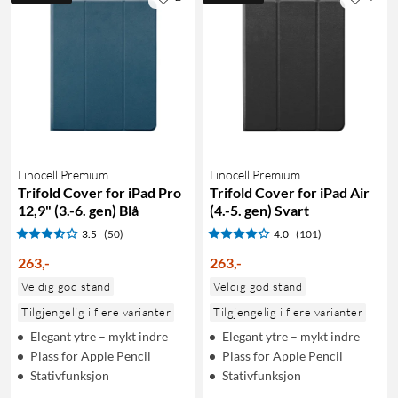
Linocell Premium
Linocell Premium
Trifold Cover for iPad Pro
Trifold Cover for iPad Air
12,9" (3.-6. gen) Blå
(4.-5. gen) Svart
3.5
(50)
4.0
(101)
263
,
-
263
,
-
Veldig god stand
Veldig god stand
Tilgjengelig i flere varianter
Tilgjengelig i flere varianter
Elegant ytre – mykt indre
Elegant ytre – mykt indre
Plass for Apple Pencil
Plass for Apple Pencil
Stativfunksjon
Stativfunksjon