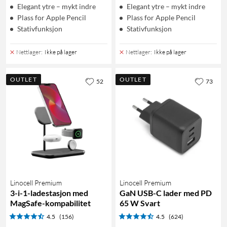
Elegant ytre – mykt indre
Elegant ytre – mykt indre
Plass for Apple Pencil
Plass for Apple Pencil
Stativfunksjon
Stativfunksjon
Nettlager
:
Ikke på lager
Nettlager
:
Ikke på lager
OUTLET
OUTLET
52
73
Linocell Premium
Linocell Premium
3-i-1-ladestasjon med
GaN USB-C lader med PD
MagSafe-kompabilitet
65 W Svart
4.5
(156)
4.5
(624)