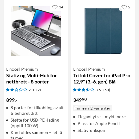
14
2
Linocell Premium
Linocell Premium
Stativ og Multi-Hub for
Trifold Cover for iPad Pro
nettbrett - 8 porter
12,9" (3.-6. gen) Blå
2.0
(2)
3.5
(50)
90
899
,
-
349
8 porter for tilkobling av alt
Finnes i 2 varianter
tilbehøret ditt
Elegant ytre – mykt indre
Støtte for USB-PD-lading
Plass for Apple Pencil
(opptil 100 W)
Stativfunksjon
Kan foldes sammen – lett å
ta med