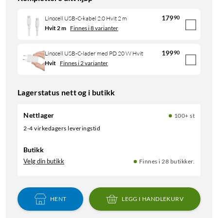
179
90
Linocell USB-C-kabel 2.0 Hvit 2 m
Hvit 2 m
Finnes i 8 varianter
199
90
Linocell USB-C-lader med PD 20 W Hvit
Hvit
Finnes i 2 varianter
Lagerstatus nett og i butikk
Nettlager
100+ st
2-4 virkedagers leveringstid
Butikk
Velg din butikk
Finnes i 28 butikker.
HENT
LEGG I HANDLEKURV