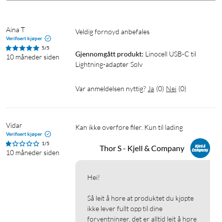
Aina T
Veldig fornøyd anbefales 
Verifisert kjøper
5/5
Gjennomgått produkt:
Linocell USB-C til 
10 måneder siden
Lightning-adapter Sølv
Var anmeldelsen nyttig?
Ja
(
0
)
Nei
(
0
)
Vidar
Kan ikke overføre filer. Kun til lading
Verifisert kjøper
1/5
Thor S - Kjell & Company
10 måneder siden
Hei!

Så leit å høre at produktet du kjøpte 
ikke lever fullt opp til dine 
forventninger, det er alltid leit å høre 