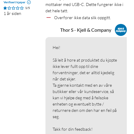
Verifisert kjøper
mottaker med USB-C. Dette fungerer ikke i 
1/5
det hele tatt.
1 år siden
Overfører ikke data slik oppgitt.
Thor S - Kjell & Company
Hei!

Så leit å høre at produktet du kjøpte 
ikke lever fullt opp til dine 
forventninger, det er alltid kjedelig 
når det skjer.

Ta gjerne kontakt med en av våre 
butikker eller vår kundeservice, så 
kan vi hjelpe deg med å feilsøke 
enheten og eventuelt bytte / 
returnere den om den har en feil på 
seg.

Takk for din feedback!