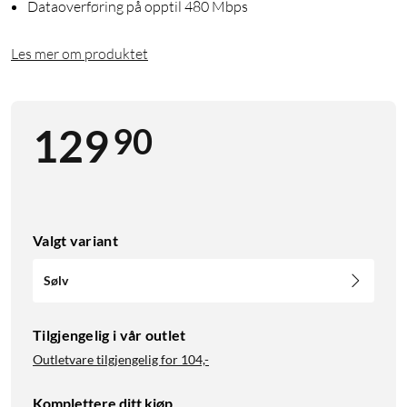
Dataoverføring på opptil 480 Mbps
Les mer om produktet
90
129
Valgt variant
Sølv
Tilgjengelig i vår outlet
Outletvare tilgjengelig for
104,-
Komplettere ditt kjøp