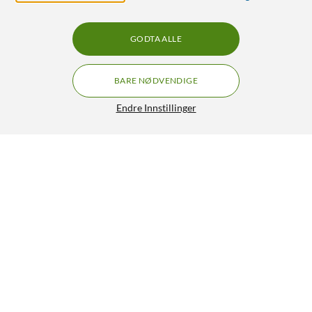
GODTA ALLE
BARE NØDVENDIGE
Endre Innstillinger
Linocell USB-C til Lightning-adapter Sølv
129,90
4/5
HENT
LEGG I HANDLEKURV