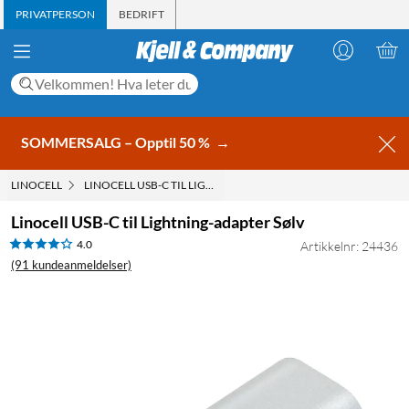
PRIVATPERSON
BEDRIFT
SOMMERSALG – Opptil 50 %
→
LINOCELL
LINOCELL USB-C TIL LIGHTNING-ADAPTER SØLV
Linocell USB-C til Lightning-adapter Sølv
4.0
Artikkelnr: 24436
(91 kundeanmeldelser)