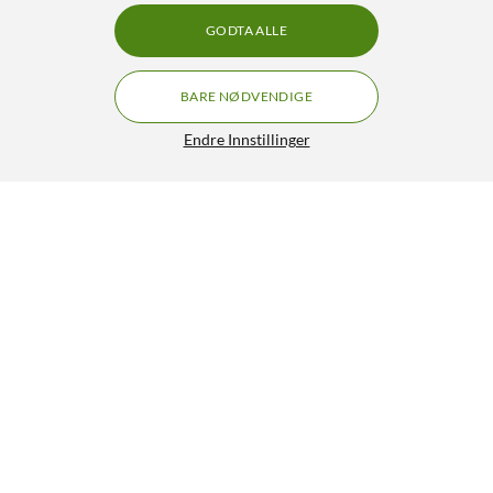
GODTA ALLE
BARE NØDVENDIGE
Endre Innstillinger
Linocell USB-C til Lightning-adapter Svart
129,90
4/5
HENT
LEGG I HANDLEKURV