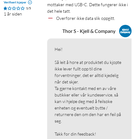
Verifisert kjøper
mottaker med USB-C. Dette fungerer ikke i 
1/5
det hele tatt.
1 år siden
Overfører ikke data slik oppgitt.
Thor S - Kjell & Company
Hei!

Så leit å høre at produktet du kjøpte 
ikke lever fullt opp til dine 
forventninger, det er alltid kjedelig 
når det skjer.

Ta gjerne kontakt med en av våre 
butikker eller vår kundeservice, så 
kan vi hjelpe deg med å feilsøke 
enheten og eventuelt bytte / 
returnere den om den har en feil på 
seg.

Takk for din feedback!