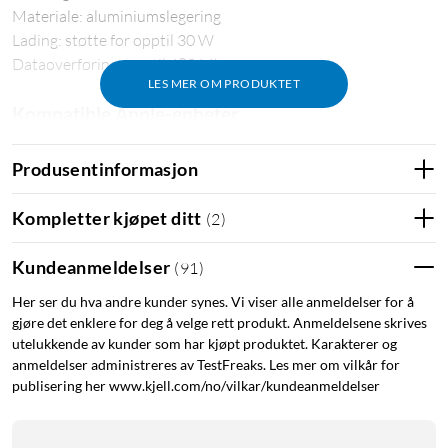
Materiale: aluminiumslegering
Lading: støtte for opptil 30 W
Dataoverføring: opptil 480 Mbps
LES MER OM PRODUKTET
Kompatible Apple-enheter
Produktet er MFI-sertifisert. Bruk av Made for Apple-merket
Produsentinformasjon
innebærer at et tilbehør er designet for spesifikt å bli koblet til
de Apple-produktene som oppgis nedenfor, og er sertifisert av
Kompletter kjøpet ditt
(
2
)
utvikleren for å oppfylle Apples standarder for ytelse. Apple er
imidlertid ikke ansvarlig for driften av denne enheten eller
Kundeanmeldelser
(
91
)
dens samsvar med sikkerhets- og reguleringsstandarder.
Her ser du hva andre kunder synes. Vi viser alle anmeldelser for å
iPhone
gjøre det enklere for deg å velge rett produkt. Anmeldelsene skrives
utelukkende av kunder som har kjøpt produktet. Karakterer og
iPhone 14 Pro Max, iPhone 14 Pro, iPhone 14 Plus, iPhone 14
anmeldelser administreres av TestFreaks. Les mer om vilkår for
iPhone 13 Pro Max, iPhone 13 Pro, iPhone 13, iPhone 13 Mini
publisering her www.kjell.com/no/vilkar/kundeanmeldelser
iPhone 12 Pro Max, iPhone 12 Pro, iPhone 12, iPhone 12 Mini
iPhone 11 Pro Max, iPhone 11 Pro, iPhone 11
iPhone 8 Plus, iPhone 8