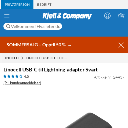
PRIVATPERSON
BEDRIFT
SOMMERSALG – Opptil 50 %
→
LINOCELL
LINOCELL USB-C TIL LIGHTNING-ADAPTER SVART
Linocell USB-C til Lightning-adapter Svart
4.0
Artikkelnr: 24437
(91 kundeanmeldelser)