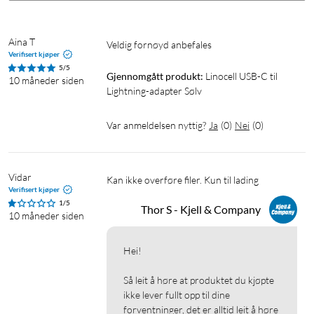
Aina T
Veldig fornøyd anbefales 
Verifisert kjøper
5/5
Gjennomgått produkt:
Linocell USB-C til 
10 måneder siden
Lightning-adapter Sølv
Var anmeldelsen nyttig?
Ja
(
0
)
Nei
(
0
)
Vidar
Kan ikke overføre filer. Kun til lading
Verifisert kjøper
1/5
Thor S - Kjell & Company
10 måneder siden
Hei!

Så leit å høre at produktet du kjøpte 
ikke lever fullt opp til dine 
forventninger, det er alltid leit å høre 