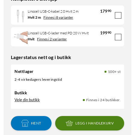
179
90
Linocell USB-C-kabel 2.0 Hvit 2 m
Hvit 2 m
Finnes i 8 varianter
199
90
Linocell USB-C-lader med PD 20 W Hvit
Hvit
Finnes i 2 varianter
Lagerstatus nett og i butikk
Nettlager
100+ st
2-4 virkedagers leveringstid
Butikk
Velg din butikk
Finnes i 24 butikker.
HENT
LEGG I HANDLEKURV